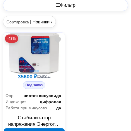
☰
Фильтр
|
Новинки
Сортировка
▾
-43%
35600 ₽
62456 ₽
Под заказ
Форма выходного сигнала
чистая синусоида
Индикация
цифровая
Работа при минусовой температуре
да
Стабилизатор
напряжения Энерготех
NORMA 5000 HV 150-