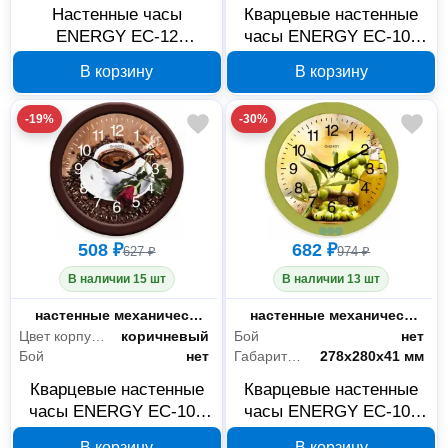
Настенные часы
Кварцевые настенные
ENERGY ЕС-12
часы ENERGY ЕС-108
восьмиугольные 009312
009481
В корзину
В корзину
-19%
-30%
508 ₽
682 ₽
627 ₽
974 ₽
В наличии 15 шт
В наличии 13 шт
Тип товара
настенные механические часы
Тип товара
настенные механические часы
Цвет корпуса
коричневый
Бой
нет
Бой
нет
Габариты без упаковки
278х280х41 мм
Кварцевые настенные
Кварцевые настенные
часы ENERGY ЕС-101
часы ENERGY ЕС-100
009474
009473
В корзину
В корзину