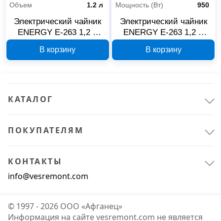
Объем
1.2 л
Мощность (Вт)
950
Электрический чайник
Электрический чайник
Ручной инструмент
4
ENERGY E-263 1,2 л
ENERGY E-263 1,2 л
красный 164131
бежевый 164132
Паяльное оборудование
4
В корзину
В корзину
Климатическое оборудование
4
Вентиляционное оборудование
3
КАТАЛОГ
Оборудование для контроля и поддержания влажности
1
ПОКУПАТЕЛЯМ
Спорт и туризм
2
Туризм и кемпинг
2
КОНТАКТЫ
info@vesremont.com
Автосервисное оборудование
1
© 1997 - 2026 ООО «Афганец»
Автохимия
1
Информация на сайте vesremont.com не является