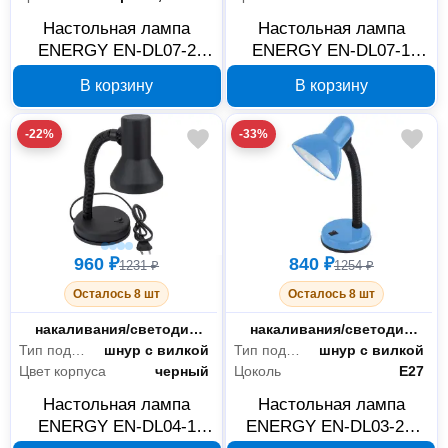
Настольная лампа
Настольная лампа
ENERGY EN-DL07-2
ENERGY EN-DL07-1
синяя 366019
зеленая 366007
В корзину
В корзину
-22%
-33%
960 ₽
840 ₽
1231 ₽
1254 ₽
Осталось 8 шт
Осталось 8 шт
Тип лампы
накаливания/светодиодная
Тип лампы
накаливания/светодиодная
Тип подключения
шнур с вилкой
Тип подключения
шнур с вилкой
Цвет корпуса
черный
Цоколь
E27
Настольная лампа
Настольная лампа
ENERGY EN-DL04-1
ENERGY EN-DL03-2С