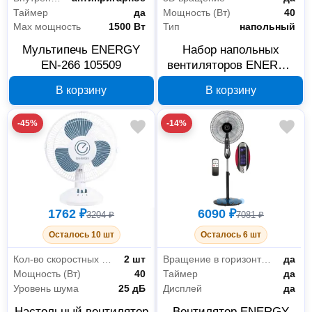
Таймер
да
Мощность (Вт)
40
Max мощность
1500 Вт
Тип
напольный
Мультипечь ENERGY
Набор напольных
EN-266 105509
вентиляторов ENERGY
EN-1661 009361
В корзину
В корзину
-45%
-14%
1762 ₽
6090 ₽
3204 ₽
7081 ₽
Осталось 10 шт
Осталось 6 шт
Кол-во скоростных режимов
2 шт
Вращение в горизонтальной плоскости
да
Мощность (Вт)
40
Таймер
да
Уровень шума
25 дБ
Дисплей
да
Настольный вентилятор
Вентилятор ENERGY