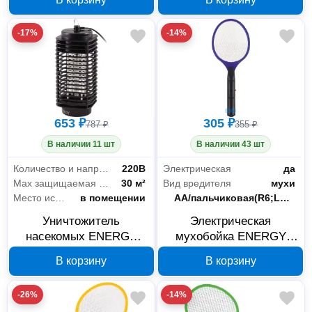
-17%
-14%
653 ₽
305 ₽
787 ₽
355 ₽
В наличии 11 шт
В наличии 43 шт
Количество и напряжение элементов питания
220В
Электрическая
да
Max защищаемая площадь
30 м²
Вид вредителя
мухи
Место использования
в помещении
Элементы питания
AA/пальчиковая(R6;LR6;FR6)
Уничтожитель
Электрическая
насекомых ENERGY
мухобойка ENERGY
SWT-428E 280125
SWT-427 280124
В корзину
В корзину
-26%
-14%