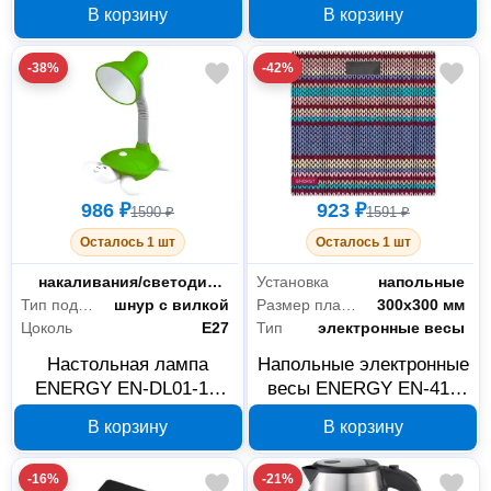
черная 366004
синяя 366046
В корзину
В корзину
-38%
-42%
986 ₽
923 ₽
1590 ₽
1591 ₽
Осталось 1 шт
Осталось 1 шт
Тип лампы
накаливания/светодиодная
Установка
напольные
Тип подключения
шнур с вилкой
Размер платформы
300х300 мм
Цоколь
E27
Тип
электронные весы
Настольная лампа
Напольные электронные
ENERGY EN-DL01-1C
весы ENERGY EN-419
зеленая 366041
180 кг 011661
В корзину
В корзину
-16%
-21%