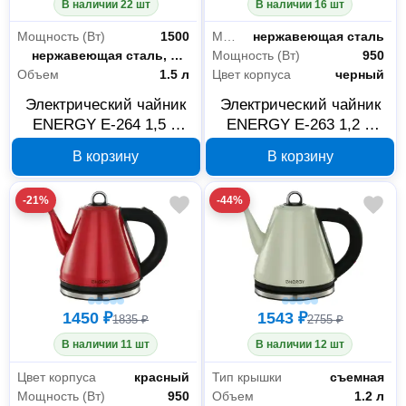
В наличии 22 шт
В наличии 16 шт
Снабжение офиса
2
Мощность (Вт)
1500
Материал корпуса
нержавеющая сталь
Материал корпуса
нержавеющая сталь, пищевой пластик
Мощность (Вт)
950
Электрика и свет
20
Объем
1.5 л
Цвет корпуса
черный
Освещение
19
Электрический чайник
Электрический чайник
ENERGY E-264 1,5 л
ENERGY E-263 1,2 л
Устройства электропитания
1
стальной 164130
черный 164133
В корзину
В корзину
Всё для сада
12
-21%
-44%
Отдых в саду
12
Складское оборудование
8
Весы
8
1450 ₽
1543 ₽
1835 ₽
2755 ₽
В наличии 11 шт
В наличии 12 шт
Сантехника
6
Цвет корпуса
красный
Тип крышки
съемная
Мощность (Вт)
950
Объем
1.2 л
Товары для ванной комнаты и туалета
6