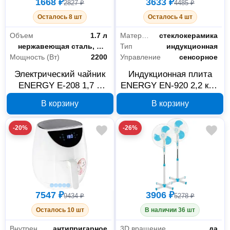
1668 ₽
3633 ₽
2827 ₽
4485 ₽
Осталось 8 шт
Осталось 4 шт
Объем
1.7 л
Материал рабочей поверхности
стеклокерамика
Материал корпуса
нержавеющая сталь, пластик
Тип
индукционная
Мощность (Вт)
2200
Управление
сенсорное
Электрический чайник
Индукционная плита
ENERGY E-208 1,7 л
ENERGY EN-920 2,2 кВт,
белый 164148
арт. 159788
В корзину
В корзину
-20%
-26%
7547 ₽
3906 ₽
9434 ₽
5278 ₽
Осталось 10 шт
В наличии 36 шт
Внутреннее покрытие
антипригарное
3D вращение
да