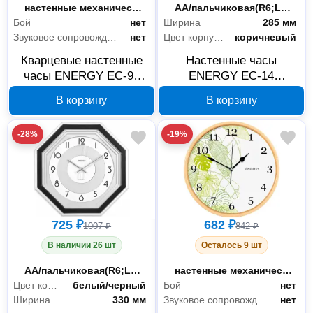
Тип товара
настенные механические часы
Питание
AA/пальчиковая(R6;LR6;FR6)
Бой
нет
Ширина
285 мм
Звуковое сопровождение
нет
Цвет корпуса
коричневый
Кварцевые настенные
Настенные часы
часы ENERGY ЕС-99
ENERGY ЕС-14
009472
квадратные 009314
В корзину
В корзину
-28%
-19%
725 ₽
682 ₽
1007 ₽
842 ₽
В наличии 26 шт
Осталось 9 шт
Питание
AA/пальчиковая(R6;LR6;FR6)
Тип товара
настенные механические часы
Цвет корпуса
белый/черный
Бой
нет
Ширина
330 мм
Звуковое сопровождение
нет