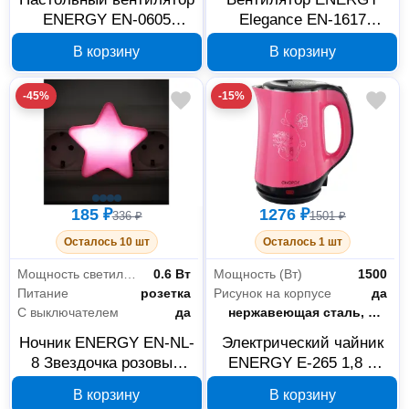
ENERGY EN-0605
Elegance EN-1617
003716
003717
В корзину
В корзину
-45%
-15%
185 ₽
1276 ₽
336 ₽
1501 ₽
Осталось 10 шт
Осталось 1 шт
Мощность светильника
0.6 Вт
Мощность (Вт)
1500
Питание
розетка
Рисунок на корпусе
да
С выключателем
да
Материал корпуса
нержавеющая сталь, пищевой пластик
Ночник ENERGY EN-NL-
Электрический чайник
8 Звездочка розовый
ENERGY E-265 1,8 л
104283
розовый 164129
В корзину
В корзину