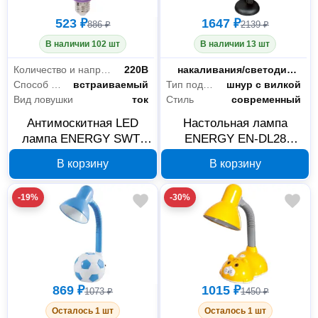
523 ₽
1647 ₽
886 ₽
2139 ₽
В наличии 102 шт
В наличии 13 шт
Количество и напряжение элементов питания
220В
Тип лампы
накаливания/светодиодная
Способ установки
встраиваемый
Тип подключения
шнур с вилкой
Вид ловушки
ток
Стиль
современный
Антимоскитная LED
Настольная лампа
лампа ENERGY SWT-
ENERGY EN-DL28
445 280132
черная 366056
В корзину
В корзину
-19%
-30%
869 ₽
1015 ₽
1073 ₽
1450 ₽
Осталось 1 шт
Осталось 1 шт