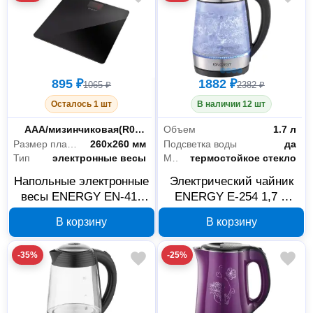
895 ₽
1882 ₽
1065 ₽
2382 ₽
Осталось 1 шт
В наличии 12 шт
Питание
AAA/мизинчиковая(R03;LR03;FR03)
Объем
1.7 л
Размер платформы
260х260 мм
Подсветка воды
да
Тип
электронные весы
Материал корпуса
термостойкое стекло
Напольные электронные
Электрический чайник
весы ENERGY EN-411
ENERGY E-254 1,7 л
008754, 180 кг
черно-серый 164134
В корзину
В корзину
-35%
-25%