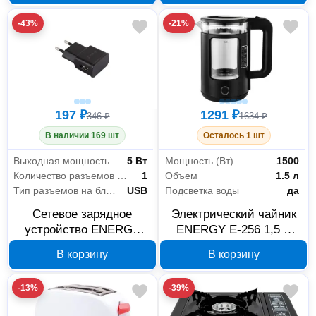
-43%
-21%
197 ₽
1291 ₽
346 ₽
1634 ₽
В наличии 169 шт
Осталось 1 шт
Выходная мощность
5 Вт
Мощность (Вт)
1500
Количество разъемов на блоке ЗУ
1
Объем
1.5 л
Тип разъемов на блоке ЗУ
USB
Подсветка воды
да
Сетевое зарядное
Электрический чайник
устройство ENERGY
ENERGY E-256 1,5 л
ET-09 черное 006384
164138
В корзину
В корзину
-13%
-39%