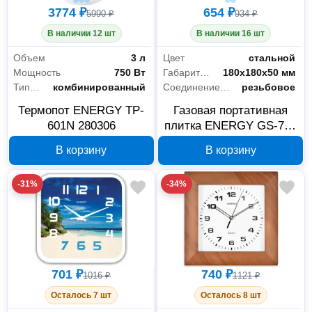
3774 ₽
654 ₽
5990 ₽
934 ₽
В наличии 12 шт
В наличии 16 шт
Объем
3 л
Цвет
стальной
Мощность
750 Вт
Габариты без упаковки
180х180х50 мм
Тип насоса
комбинированный
Соединение баллона
резьбовое
Термопот ENERGY TP-
Газовая портативная
601N 280306
плитка ENERGY GS-700
с чехлом, 157832
В корзину
В корзину
-31%
-34%
701 ₽
740 ₽
1016 ₽
1121 ₽
Осталось 7 шт
Осталось 8 шт