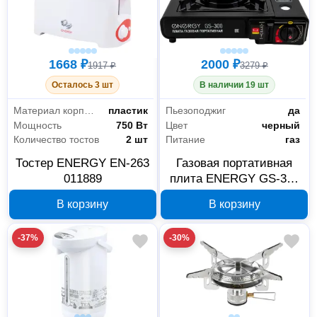
1668 ₽
2000 ₽
1917 ₽
3279 ₽
Осталось 3 шт
В наличии 19 шт
Материал корпуса
пластик
Пьезоподжиг
да
Мощность
750 Вт
Цвет
черный
Количество тостов
2 шт
Питание
газ
Тостер ENERGY EN-263
Газовая портативная
011889
плита ENERGY GS-300
в кейсе, 157834
В корзину
В корзину
-37%
-30%