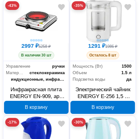
-43%
-35%
2997 ₽
1291 ₽
5258 ₽
1986 ₽
В наличии 30 шт
Осталось 8 шт
Управление
ручки
Мощность (Вт)
1500
Материал конфорок
стеклокерамика
Объем
1.5 л
Тип конфорок
индукционные, инфракрасные
Подсветка воды
да
Инфракрасная плита
Электрический чайник
ENERGY EN-909, арт.
ENERGY E-256 1,5 л
105974
белый 164151
В корзину
В корзину
-17%
-30%