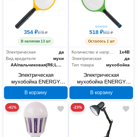
354 ₽
518 ₽
478 ₽
602 ₽
В наличии 13 шт
Осталось 1 шт
Электрическая
да
Количество и напряжение элементов питания
1х4В
Вид вредителя
мухи
Электрическая
да
Элементы питания
AA/пальчиковая(R6;LR6;FR6)
Тип товара
мухобойка
Электрическая
Электрическая
мухобойка ENERGY
мухобойка ENERGY
SWT-427 желтая 280123
SWT-350A 280131
В корзину
В корзину
-41%
-23%