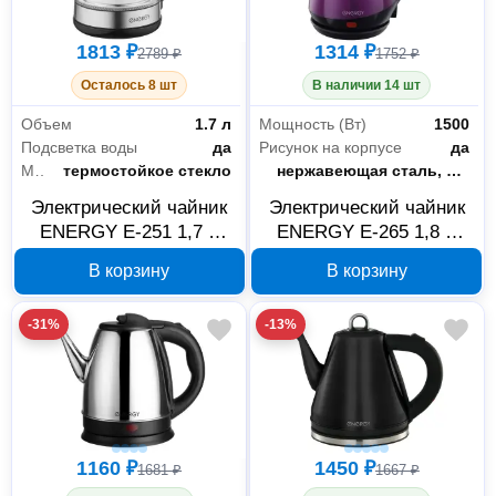
1813 ₽
1314 ₽
2789 ₽
1752 ₽
Осталось 8 шт
В наличии 14 шт
Объем
1.7 л
Мощность (Вт)
1500
Подсветка воды
да
Рисунок на корпусе
да
Материал корпуса
термостойкое стекло
Материал корпуса
нержавеющая сталь, пищевой пластик
Электрический чайник
Электрический чайник
ENERGY E-251 1,7 л
ENERGY E-265 1,8 л
черный 164122
фиолетовый 164127
В корзину
В корзину
-31%
-13%
Офис и дом
103
Бытовая техника
84
1160 ₽
1450 ₽
Для дома
17
1681 ₽
1667 ₽