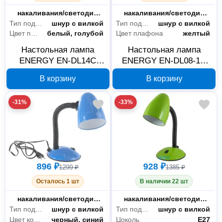
Тип лампы
накаливания/светодиодная
Тип лампы
накаливания/светодиодная
Тип подключения
шнур с вилкой
Тип подключения
шнур с вилкой
Цвет плафона
белый, голубой
Цвет плафона
желтый
Настольная лампа
Настольная лампа
ENERGY EN-DL14C
ENERGY EN-DL08-1С
голубая 366048
желтая 366043
В корзину
В корзину
-31%
-33%
896 ₽
928 ₽
1299 ₽
1385 ₽
Осталось 1 шт
В наличии 22 шт
Тип лампы
накаливания/светодиодная
Тип лампы
накаливания/светодиодная
Тип подключения
шнур с вилкой
Тип подключения
шнур с вилкой
Цвет корпуса
черный, синий
Цоколь
E27