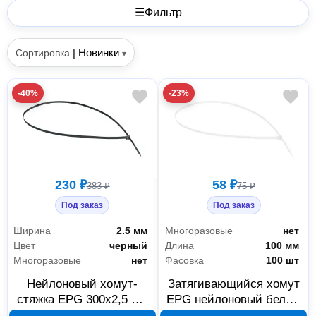
☰
Фильтр
|
Новинки
Сортировка
▾
-40%
-23%
230 ₽
58 ₽
383 ₽
75 ₽
Под заказ
Под заказ
Ширина
2.5 мм
Многоразовые
нет
Цвет
черный
Длина
100 мм
Многоразовые
нет
Фасовка
100 шт
Нейлоновый хомут-
Затягивающийся хомут
стяжка EPG 300x2,5 мм
EPG нейлоновый белый
черный, 100 шт., 251279
100 мм 100 шт 251006