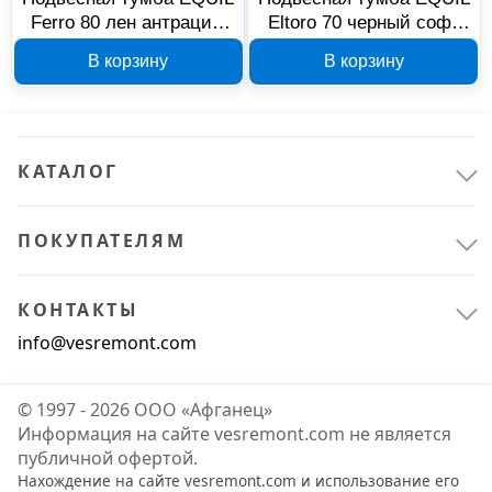
Ferro 80 лен антрацит/
Eltoro 70 черный софт
Санфаянс
1
дуб мадера
tpELTR70.2Y-03
В корзину
В корзину
tpFERRO80.2Y-11
КАТАЛОГ
ПОКУПАТЕЛЯМ
КОНТАКТЫ
info@vesremont.com
© 1997 - 2026 ООО «Афганец»
Информация на сайте vesremont.com не является
публичной офертой.
Нахождение на сайте vesremont.com и использование его