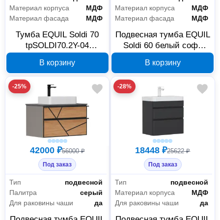
Материал корпуса
МДФ
Материал корпуса
МДФ
Материал фасада
МДФ
Материал фасада
МДФ
Тумба EQUIL Soldi 70
Подвесная тумба EQUIL
tpSOLDI70.2Y-04
Soldi 60 белый софт
подвесная, 2 ящика,
tpSOLDI60.2Y-04
В корзину
В корзину
белый софт
-25%
-28%
42000 ₽
18448 ₽
56000 ₽
25622 ₽
Под заказ
Под заказ
Тип
подвесной
Тип
подвесной
Палитра
серый
Материал корпуса
МДФ
Сантехника
26
Для раковины чаши
да
Для раковины чаши
да
Мебель для ванной комнаты
25
Подвесная тумба EQUIL
Подвесная тумба EQUIL