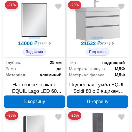
-21%
-29%
14000 ₽
21532 ₽
17722 ₽
30327 ₽
Под заказ
Под заказ
Глубина
25 мм
Тип
подвесной
Рама
да
Материал корпуса
МДФ
Материал
алюминий
Материал фасада
МДФ
Настенное зеркало
Подвесная тумба EQUIL
EQUIL Lago LED 60
Soldi 80 с 2 ящиками
черный zLAGO60-15
белый софт
В корзину
В корзину
tpSOLDI80.2Y-04
-35%
-20%