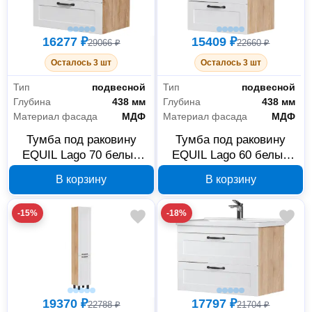
16277 ₽
15409 ₽
29066 ₽
22660 ₽
Осталось 3 шт
Осталось 3 шт
Тип
подвесной
Тип
подвесной
Глубина
438 мм
Глубина
438 мм
Материал фасада
МДФ
Материал фасада
МДФ
Тумба под раковину
Тумба под раковину
EQUIL Lago 70 белый
EQUIL Lago 60 белый
tpLAGO70.2Y-04
tpLAGO60.2Y-04
В корзину
В корзину
-15%
-18%
19370 ₽
17797 ₽
22788 ₽
21704 ₽