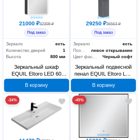
21000 ₽
29250 ₽
32308 ₽
36563 ₽
Под заказ
Под заказ
Зеркало
есть
Зеркало
есть
Количество дверей
1
Позиционирование дверей
левое открывание
Высота
800 мм
Цвет фасада
Черный софт
Зеркальный шкаф
Зеркальный подвесной
EQUIL Eltoro LED 60
пенал EQUIL Eltoro LED
правый черный софт
40 черный софт
В корзину
В корзину
szELTR60.R
ppELTR40
-34%
-45%