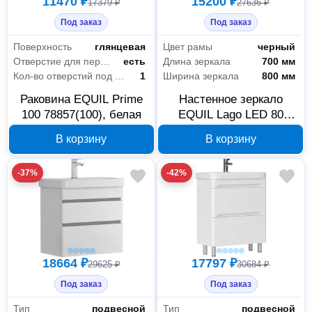
11470 ₽
15200 ₽
17379 ₽
27636 ₽
Под заказ
Под заказ
Поверхность
глянцевая
Цвет рамы
черный
Отверстие для перелива
есть
Длина зеркала
700 мм
Кол-во отверстий под смеситель
1
Ширина зеркала
800 мм
Раковина EQUIL Prime
Настенное зеркало
100 78857(100), белая
EQUIL Lago LED 80
черное, zLAGO80-15
В корзину
В корзину
-37%
-42%
18664 ₽
17797 ₽
29625 ₽
30684 ₽
Под заказ
Под заказ
Тип
подвесной
Тип
подвесной