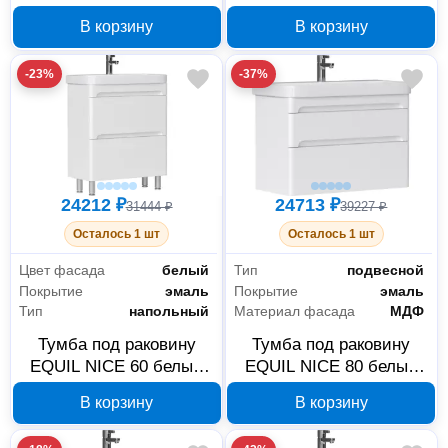
tnNICE80.2Y-05
tnNICE70.2Y-05
В корзину
В корзину
-23%
-37%
24212 ₽
24713 ₽
31444 ₽
39227 ₽
Осталось 1 шт
Осталось 1 шт
Цвет фасада
белый
Тип
подвесной
Покрытие
эмаль
Покрытие
эмаль
Тип
напольный
Материал фасада
МДФ
Тумба под раковину
Тумба под раковину
EQUIL NICE 60 белый
EQUIL NICE 80 белый
tnNICE60.2Y-05
tpNICE80.2Y-05
В корзину
В корзину