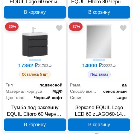
EQUIL Lago 60 белый
EQUIL Eltoro 80 Черный
tnLAGO60.2D-04
софт tpELTR80.2Y-03
В корзину
В корзину
-20%
-37%
17362 ₽
14000 ₽
21703 ₽
22222 ₽
Осталось 5 шт
Под заказ
Тип
подвесной
Рама
да
Материал корпуса
МДФ
Способ включения
сенсорный
Цвет фасада
Черный софт
Серия
Lago
Тумба под раковину
Зеркало EQUIL Lago
EQUIL Eltoro 60 Черный
LED 60 zLAGO60-14,
софт tpELTR60.2Y-03
белая рама, 600×800 мм
В корзину
В корзину