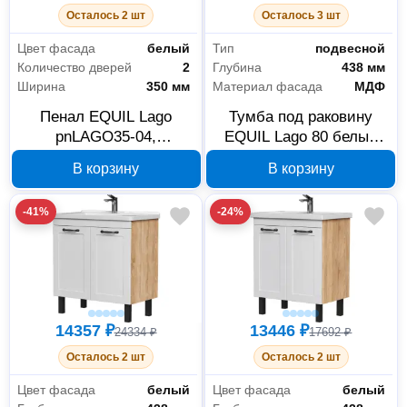
Осталось 2 шт
Осталось 3 шт
Цвет фасада
белый
Тип
подвесной
Количество дверей
2
Глубина
438 мм
Ширина
350 мм
Материал фасада
МДФ
Пенал EQUIL Lago
Тумба под раковину
pnLAGO35-04,
EQUIL Lago 80 белый
напольный, белый/
tpLAGO80.2Y-04
В корзину
В корзину
дерево
-41%
-24%
14357 ₽
13446 ₽
24334 ₽
17692 ₽
Осталось 2 шт
Осталось 2 шт
Цвет фасада
белый
Цвет фасада
белый