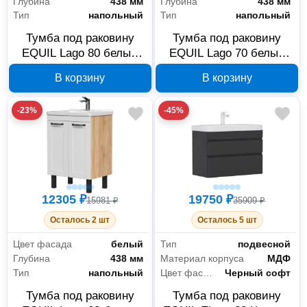
Глубина
438 мм
Глубина
438 мм
Тип
напольный
Тип
напольный
Тумба под раковину
Тумба под раковину
EQUIL Lago 80 белый
EQUIL Lago 70 белый
tnLAGO80.2D-04
tnLAGO70.2D-04
В корзину
В корзину
-23%
-45%
12305 ₽
19750 ₽
15981 ₽
35909 ₽
Осталось 2 шт
Осталось 5 шт
Цвет фасада
белый
Тип
подвесной
Глубина
438 мм
Материал корпуса
МДФ
Тип
напольный
Цвет фасада
Черный софт
Тумба под раковину
Тумба под раковину