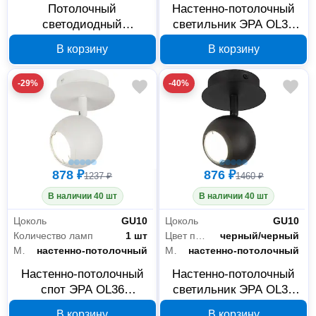
Потолочный
Настенно-потолочный
светодиодный
светильник ЭРА OL31
светильник ЭРА SPB-6
Б0056392
В корзину
В корзину
Slim 7 Б0053331
-29%
-40%
878 ₽
876 ₽
1237 ₽
1460 ₽
В наличии 40 шт
В наличии 40 шт
Цоколь
GU10
Цоколь
GU10
Количество ламп
1 шт
Цвет плафона/арматуры
черный/черный
Место установки
настенно-потолочный
Место установки
настенно-потолочный
Настенно-потолочный
Настенно-потолочный
спот ЭРА OL36
светильник ЭРА OL36
Б0056369
Б0056368
В корзину
В корзину