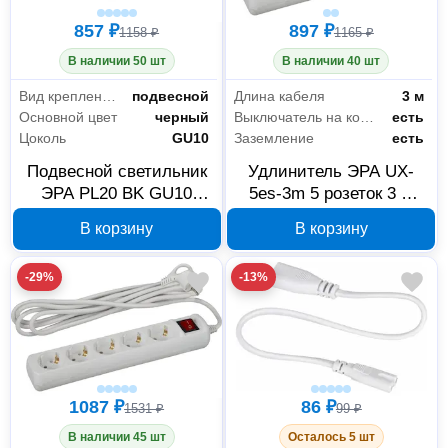
857 ₽
897 ₽
1158 ₽
1165 ₽
В наличии 50 шт
В наличии 40 шт
Вид крепления
подвесной
Длина кабеля
3 м
Основной цвет
черный
Выключатель на корпусе
есть
Цоколь
GU10
Заземление
есть
Подвесной светильник
Удлинитель ЭРА UX-
ЭРА PL20 BK GU10
5es-3m 5 розеток 3 м
Б0058500
5049321
В корзину
В корзину
-29%
-13%
1087 ₽
86 ₽
1531 ₽
99 ₽
В наличии 45 шт
Осталось 5 шт