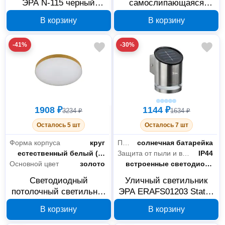
ЭРА N-115 черный
самослипающаяся
C0044884
изолента ЭРА PRO
В корзину
В корзину
PROSS25 Б0052254, 25
мм х 3 м
-41%
-30%
1908 ₽
1144 ₽
3234 ₽
1634 ₽
Осталось 5 шт
Осталось 7 шт
Форма корпуса
круг
Питание
солнечная батарейка
Цветность
естественный белый (3300-5000 К)
Защита от пыли и влаги
IP44
Основной цвет
золото
Цоколь
встроенные светодиоды (LED)
Светодиодный
Уличный светильник
потолочный светильник
ЭРА ERAFS01203 Status
ЭРА Relict 38 SPB640 40
3 LED Б0057594
В корзину
В корзину
Вт Б0057592