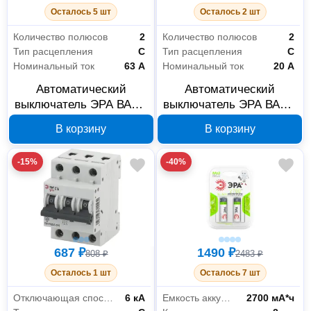
Осталось 5 шт
Осталось 2 шт
Количество полюсов
2
Количество полюсов
2
Тип расцепления
C
Тип расцепления
C
Номинальный ток
63 А
Номинальный ток
20 А
Автоматический
Автоматический
выключатель ЭРА ВА47-
выключатель ЭРА ВА47-
29 2P 63 А Б0031766
29 2P 20 А Б0031761
В корзину
В корзину
-15%
-40%
687 ₽
1490 ₽
808 ₽
2483 ₽
Осталось 1 шт
Осталось 7 шт
Отключающая способность
6 кА
Емкость аккумулятора
2700 мА*ч