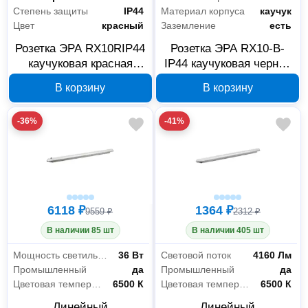
Степень защиты
IP44
Материал корпуса
каучук
Цвет
красный
Заземление
есть
Розетка ЭРА RX10RIP44
Розетка ЭРА RX10-B-
каучуковая красная
IP44 каучуковая черная
Б0055419
Б0055418
В корзину
В корзину
-36%
-41%
6118 ₽
1364 ₽
9559 ₽
2312 ₽
В наличии 85 шт
В наличии 405 шт
Мощность светильника
36 Вт
Световой поток
4160 Лм
Промышленный
да
Промышленный
да
Цветовая температура
6500 К
Цветовая температура
6500 К
Линейный
Линейный