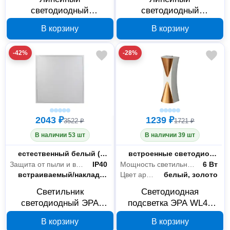
светодиодный
светодиодный
светильник ЭРА SPP 36
светильник ЭРА SPP 32
В корзину
В корзину
Вт IP65 Б0055417
Вт IP65 Б0057716
-42%
-28%
2043 ₽
1239 ₽
3522 ₽
1721 ₽
В наличии 53 шт
В наличии 39 шт
Цветность
естественный белый (3300-5000 К)
Тип лампы
встроенные светодиоды
Защита от пыли и влаги
IP40
Мощность светильника
6 Вт
Вид крепления
встраиваемый/накладной
Цвет арматуры
белый, золото
Светильник
Светодиодная
светодиодный ЭРА
подсветка ЭРА WL43
SPO-1 Б0059727
WHGD 6 Вт Б0054423
В корзину
В корзину