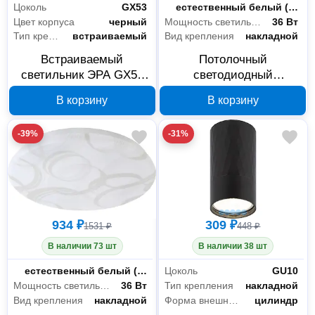
Цоколь
GX53
Цветность
естественный белый (3300-5000 К)
Цвет корпуса
черный
Мощность светильника
36 Вт
Тип крепления
встраиваемый
Вид крепления
накладной
Встраиваемый
Потолочный
светильник ЭРА GX53
светодиодный
KL35 черный матовый
светильник ЭРА SPB-6
В корзину
В корзину
Б0055813
Slim 2 Б0053327
-39%
-31%
934 ₽
309 ₽
1531 ₽
448 ₽
В наличии 73 шт
В наличии 38 шт
Цветность
естественный белый (3300-5000 К)
Цоколь
GU10
Мощность светильника
36 Вт
Тип крепления
накладной
Вид крепления
накладной
Форма внешней части
цилиндр