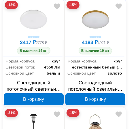
-13%
-15%
2417 ₽
4183 ₽
2778 ₽
4921 ₽
В наличии 14 шт
В наличии 19 шт
Форма корпуса
круг
Форма корпуса
круг
Световой поток
4550 Лм
Цветность
естественный белый (3300-5000 К)
Основной цвет
белый
Основной цвет
золото
Светодиодный
Светодиодный
потолочный светильник
потолочный светильник
ЭРА SPB660 SOFT 48 60
ЭРА Relict 48 SPB660 60
В корзину
В корзину
Вт Б0059503
Вт Б0059502
-31%
-15%