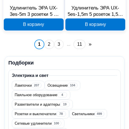
Компоненты СКС
8
Удлинитель ЭРА UX-
Удлинитель ЭРА UX-
3es-5m 3 розетки 5 м
5es-1,5m 5 розеток 1,5 м
Показать все
Б0035750
Б0035756
В корзину
В корзину
Крепёж
114
»
Метизы
36
1
2
3
...
11
Монтажные ленты
33
Подборки
Специальный крепеж
45
Электрика и свет
Офис и дом
8
Лампочки
Освещение
207
104
Для дома
8
Паяльное оборудование
4
Разветвители и адаптеры
19
Расходные материалы
1
Розетки и выключатели
Светильники
78
499
Для ручного инструмента
1
Сетевые удлинители
100