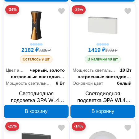
-34%
-29%
2182 ₽
1419 ₽
3306 ₽
1999 ₽
Осталось 9 шт
В наличии 40 шт
Цвет арматуры
черный, золото
Мощность светильника
10 Вт
Тип лампы
встроенные светодиоды
Тип лампы
встроенные светодиоды
Мощность светильника
6 Вт
Основной цвет
белый
Светодиодная
Светодиодная
подсветка ЭРА WL43
подсветка ЭРА WL41
BKGD 6 Вт Б0054422
WH 10 Вт Б0054419
В корзину
В корзину
-25%
-14%