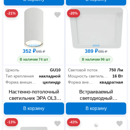
-21%
-20%
352 ₽
389 ₽
446 ₽
486 ₽
В наличии 74 шт
В наличии 96 шт
Цоколь
GU10
Световой поток
750 Лм
Тип крепления
накладной
Мощность светильника
16 Вт
Форма внешней части
цилиндр
Форма внешней части
квадратная
Настенно-потолочный
Встраиваемый
светильник ЭРА OL31
светодиодный
Б0056375
светильник ЭРА LED
В корзину
В корзину
2166K 16 Вт 6500 К
Б0058405
-13%
-43%