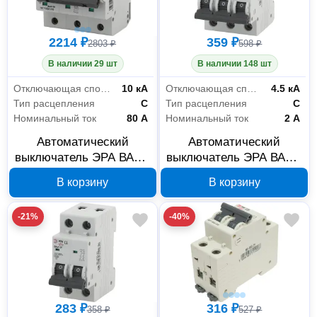
2214 ₽
359 ₽
2803 ₽
598 ₽
В наличии 29 шт
В наличии 148 шт
Отключающая способность
10 кА
Отключающая способность
4.5 кА
Тип расцепления
C
Тип расцепления
C
Номинальный ток
80 А
Номинальный ток
2 А
Автоматический
Автоматический
выключатель ЭРА ВА47-
выключатель ЭРА ВА47-
100 3P 80 А Б0031794
29 3P 2 А Б0031768
В корзину
В корзину
-21%
-40%
283 ₽
316 ₽
358 ₽
527 ₽