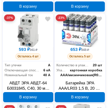
COB 3xAAA
1P+N, тип A
В корзину
В корзину
-37%
-23%
593 ₽
653 ₽
941 ₽
848 ₽
Осталось 4 шт
Осталось 5 шт
Тип утечки
А
Количество в упаковке
20 шт
Отключающая способность
6 кА
Упаковка
картонная коробка
Номинальный ток
40 А
Типоразмер
AAA/мизинчиковая(R03;LR03;FR03)
АВДТ ЭРА АВДТ-64
Батарейка ЭРА
Б0031845, C40, 30 мА,
AAA/LR03 1,5 В, 20 шт
1P+N, тип A
LR03-20
В корзину
В корзину