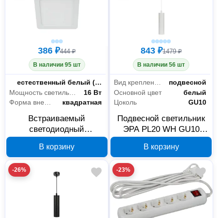
386 ₽
843 ₽
444 ₽
1479 ₽
В наличии 95 шт
В наличии 56 шт
Цветность
естественный белый (3300-5000 К)
Вид крепления
подвесной
Мощность светильника
16 Вт
Основной цвет
белый
Форма внешней части
квадратная
Цоколь
GU10
Встраиваемый
Подвесной светильник
светодиодный
ЭРА PL20 WH GU10
светильник ЭРА LED
Б0058499
В корзину
В корзину
2164K 16 Вт 4000 К
Б0058404
-26%
-23%