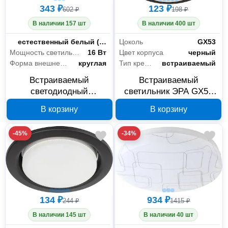
343 ₽
123 ₽
602 ₽
198 ₽
В наличии 157 шт
В наличии 400 шт
Цветность
естественный белый (3300-5000 К)
Цоколь
GX53
Мощность светильника
16 Вт
Цвет корпуса
черный
Форма внешней части
круглая
Тип крепления
встраиваемый
Встраиваемый
Встраиваемый
светодиодный
светильник ЭРА GX53
светильник ЭРА LED
KL70 черный матовый
В корзину
В корзину
1164K 16 Вт 4000 К
Б0057476
Б0058402
-45%
-34%
134 ₽
934 ₽
244 ₽
1415 ₽
В наличии 145 шт
В наличии 40 шт