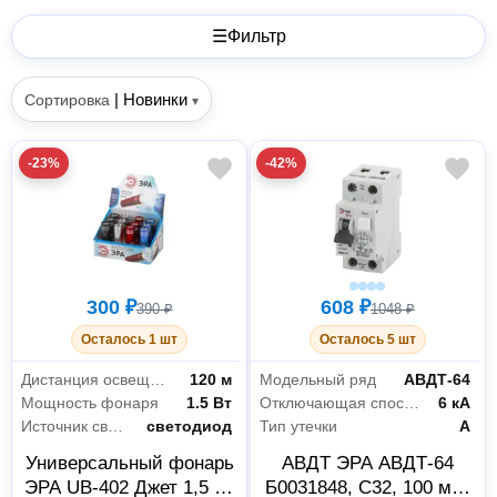
☰
Фильтр
|
Новинки
Сортировка
▾
-23%
-42%
300 ₽
608 ₽
390 ₽
1048 ₽
Осталось 1 шт
Осталось 5 шт
Дистанция освещения
120 м
Модельный ряд
АВДТ-64
Мощность фонаря
1.5 Вт
Отключающая способность
6 кА
Источник света
светодиод
Тип утечки
А
Универсальный фонарь
АВДТ ЭРА АВДТ-64
ЭРА UB-402 Джет 1,5 Вт
Б0031848, C32, 100 мА,