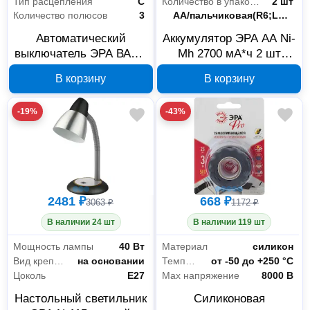
Тип расцепления
C
Количество в упаковке
2 шт
Количество полюсов
3
Типоразмер
AA/пальчиковая(R6;LR6;FR6)
Автоматический
Аккумулятор ЭРА AA Ni-
выключатель ЭРА ВА47-
Mh 2700 мА*ч 2 шт
63 3P 16 А Б0031822
C0038458
В корзину
В корзину
-19%
-43%
2481 ₽
668 ₽
3063 ₽
1172 ₽
В наличии 24 шт
В наличии 119 шт
Мощность лампы
40 Вт
Материал
силикон
Вид крепления
на основании
Температурный диапазон использования
от -50 до +250 °С
Цоколь
E27
Max напряжение
8000 В
Настольный светильник
Силиконовая