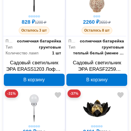
828 ₽
2260 ₽
1200 ₽
2659 ₽
Осталось 3 шт
Осталось 8 шт
Питание
солнечная батарейка
Питание
солнечная батарейка
Тип
грунтовые
Тип
грунтовые
Количество ламп
1 шт
Цветность
теплый белый (менее 3300 К)
Садовый светильник
Садовый светильник
ЭРА ERASS1203 Лофт 1
ЭРА ERASF2259
LED Б0057652
Амфора 15 см Б0057658
В корзину
В корзину
-31%
-37%