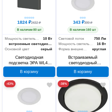
1824 ₽
343 ₽
2432 ₽
399 ₽
В наличии 80 шт
В наличии 160 шт
Мощность светильника
10 Вт
Световой поток
750 Лм
Тип лампы
встроенные светодиоды
Мощность светильника
16 Вт
Основной цвет
серый
Форма внешней части
круглая
Светодиодная
Встраиваемый
подсветка ЭРА WL41
светодиодный
GR 10 Вт Б0054418
светильник ЭРА LED
В корзину
В корзину
1166K 16 Вт 6500 К
Б0058403
-43%
-38%