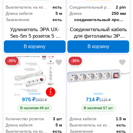
Выключатель на корпусе
есть
Соединительный разъем
2 pin
Длина кабеля
5 м
Длина
250 мм
Заземление
есть
Тип
соединительный провод
Удлинитель ЭРА UX-
Соединительный кабель
5es-5m 5 розеток 5 м
для фитолампы ЭРА
Б0035758
Б0057742
В корзину
В корзину
-35%
-36%
Электрика и свет
1899
Аксессуары и комплектующие
178
975 ₽
714 ₽
1500 ₽
1116 ₽
Кабеленесущие системы
58
В наличии 49 шт
В наличии 57 шт
Кабель и провод
29
Количество розеток
3 шт
Длина кабеля
1.5 м
Длина кабеля
5 м
Выключатель на корпусе
есть
Коммутационное оборудование
127
Выключатель на корпусе
есть
Заземление
есть