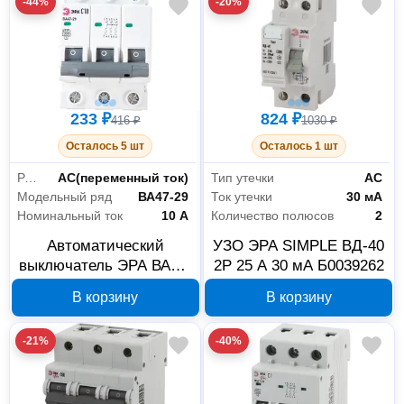
-44%
-20%
233 ₽
824 ₽
416 ₽
1030 ₽
Осталось 5 шт
Осталось 1 шт
Род тока
AC(переменный ток)
Тип утечки
АС
Модельный ряд
ВА47-29
Ток утечки
30 мА
Номинальный ток
10 А
Количество полюсов
2
Автоматический
УЗО ЭРА SIMPLE ВД-40
выключатель ЭРА ВА47-
2P 25 А 30 мА Б0039262
29 3P 10 А C Ц0031939
В корзину
В корзину
-21%
-40%