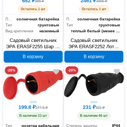
682 ₽
2461 ₽
988 ₽
3906 ₽
Осталось 1 шт
Осталось 1 шт
Питание
солнечная батарейка
Питание
солнечная батарейка
Тип
грунтовые
Тип
грунтовые
Вид крепления
наземный
Цветность
теплый белый (менее 3300 К)
Садовый светильник
Садовый светильник
ЭРА ERASF2255 Шар 20
ЭРА ERASF2252 Лотос
см RGB Б0057656
2 в 1 Б0057657
В корзину
В корзину
-28%
-28%
199.8 ₽
231 ₽
277.5 ₽
321 ₽
В наличии 33 шт
В наличии 46 шт
Тип
розетка кабельная
Степень защиты
IP44