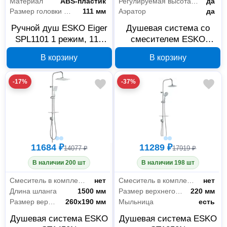
Материал
ABS-пластик
Регулируемая высота стойки
да
Размер головки лейки
111 мм
Аэратор
да
Ручной душ ESKO Eiger
Душевая система со
SPL1101 1 режим, 110
смесителем ESKO
мм, хром
ST350Black
В корзину
В корзину
-17%
-37%
11684 ₽
11289 ₽
14077 ₽
17919 ₽
В наличии 200 шт
В наличии 198 шт
Смеситель в комплекте
нет
Смеситель в комплекте
нет
Длина шланга
1500 мм
Размер верхнего душа
220 мм
Размер верхнего душа
260х190 мм
Мыльница
есть
Душевая система ESKO
Душевая система ESKO