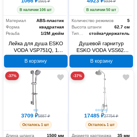
1066 ₽
4923 ₽
1501 ₽
6934 ₽
В наличии 106 шт
В наличии 50 шт
Материал
ABS-пластик
Количество режимов
5
Форма
квадратная
Высота штанги
62.7 см
Резьба
1/2M дюйм
Тип крепления
стойка+держатель
Лейка для душа ESKO
Душевой гарнитур
VODA VSP751Q, 1
ESKO VODA VSS627
режим, хром
хром с лейкой 122 мм
В корзину
В корзину
-37%
-37%
3709 ₽
17485 ₽
5887 ₽
27754 ₽
Осталось 1 шт
Осталось 1 шт
Длина шланга
1500 мм
Диаметр картриджа
35 мм