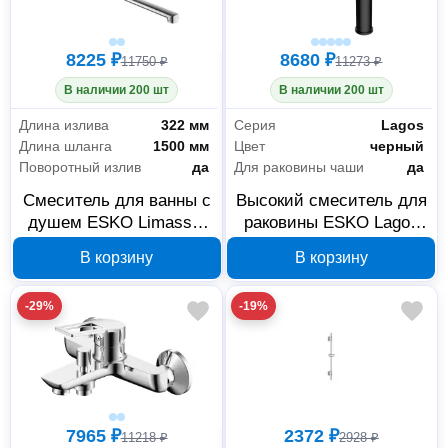
8225 ₽
8680 ₽
11750 ₽
11273 ₽
В наличии 200 шт
В наличии 200 шт
Длина излива
322 мм
Серия
Lagos
Длина шланга
1500 мм
Цвет
черный
Поворотный излив
да
Для раковины чаши
да
Смеситель для ванны с
Высокий смеситель для
душем ESKO Limassol
раковины ESKO Lagos
LL31
Black LG25B
В корзину
В корзину
-29%
-19%
7965 ₽
2372 ₽
11218 ₽
2928 ₽