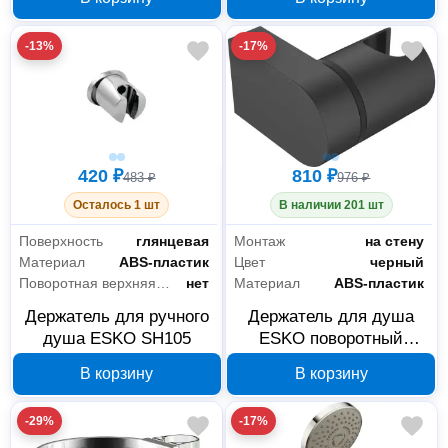
-13%
-17%
420 ₽
810 ₽
483 ₽
976 ₽
Осталось 1 шт
В наличии 201 шт
Поверхность
глянцевая
Монтаж
на стену
Материал
ABS-пластик
Цвет
черный
Поворотная верхняя часть
нет
Материал
ABS-пластик
Держатель для ручного
Держатель для душа
душа ESKO SH105
ESKO поворотный
черный SH405black
В корзину
В корзину
-29%
-17%