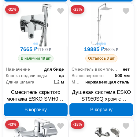
-31%
-23%
7665 ₽
19885 ₽
11109 ₽
25825 ₽
В наличии 48 шт
Осталось 3 шт
Назначение
для биде
Смеситель в комплекте
нет
Кнопка подачи воды на лейке
да
Вынос верхнего душа
500 мм
Длина шланга
1.2 м
Материал
нержавеющая сталь
Смеситель скрытого
Душевая система ESKO
монтажа ESKO SMH07 с
ST950SQ хром с
гигиеническим душем
квадратным верхним
В корзину
В корзину
душем
-43%
-18%