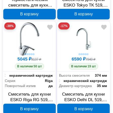
смеситель для кухни
ESKO Tokyo TK 519,
ESKO Termo TR519
хром
В корзину
В корзину
-38%
-17%
5045 ₽
6590 ₽
8137 ₽
7940 ₽
В наличии 50 шт
В наличии 19 шт
Запорный клапан
керамический картридж
Высота смесителя
374 мм
Серия
Riga
Запорный клапан
керамический картридж
Поворотный излив
да
Диаметр картриджа
35 мм
Смеситель для кухни
Смеситель для кухни
ESKO Riga RG 519,
ESKO Delhi DL 519,
хром
хром
В корзину
В корзину