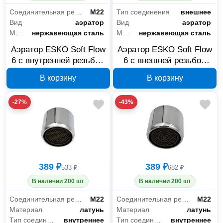
Инженерная сантехника
3
Соединительная резьба
М22
Тип соединения
внешнее
Вид
аэратор
Вид
аэратор
Комплектующие и расходные материалы для сантехники
22
Материал
нержавеющая сталь
Материал
нержавеющая сталь
Товары для ванной комнаты и туалета
194
Аэратор ESKO Soft Flow
Аэратор ESKO Soft Flow
6 с внутренней резьбой
6 с внешней резьбой
М22 ARSF226L
М24 ARS24M6L
В корзину
В корзину
-27%
-43%
389 ₽
389 ₽
533 ₽
682 ₽
В наличии 200 шт
В наличии 200 шт
Соединительная резьба
М22
Соединительная резьба
М22
Материал
латунь
Материал
латунь
Тип соединения
внутреннее
Тип соединения
внутреннее