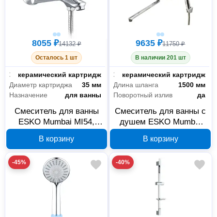
8055 ₽
9635 ₽
14132 ₽
11750 ₽
Осталось 1 шт
В наличии 201 шт
Запорный клапан
керамический картридж
Запорный клапан
керамический картридж
Диаметр картриджа
35 мм
Длина шланга
1500 мм
Назначение
для ванны
Поворотный излив
да
Смеситель для ванны
Смеситель для ванны с
ESKO Mumbai MI54,
душем ESKO Mumbai
хром
MI31, хром
В корзину
В корзину
-45%
-40%