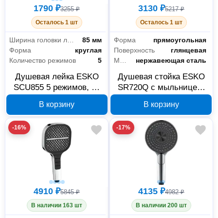
1790 ₽
3130 ₽
3255 ₽
5217 ₽
Осталось 1 шт
Осталось 1 шт
Ширина головки лейки
85 мм
Форма
прямоугольная
Форма
круглая
Поверхность
глянцевая
Количество режимов
5
Материал
нержавеющая сталь
Душевая лейка ESKO
Душевая стойка ESKO
SCU855 5 режимов, 85
SR720Q с мыльницей,
мм
хром
В корзину
В корзину
-16%
-17%
4910 ₽
4135 ₽
5845 ₽
4982 ₽
В наличии 163 шт
В наличии 200 шт