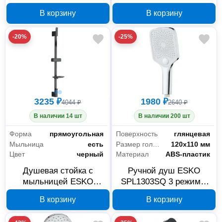
В корзину
В корзину
-20%
-25%
3235 ₽
1980 ₽
4044 ₽
2640 ₽
В наличии 14 шт
В наличии 200 шт
Форма
прямоугольная
Поверхность
глянцевая
Мыльница
есть
Размер головки лейки
120х110 мм
Цвет
черный
Материал
ABS-пластик
Душевая стойка с
Ручной душ ESKO
мыльницей ESKO
SPL1303SQ 3 режима,
SR720QBlack
120х110 мм
В корзину
В корзину