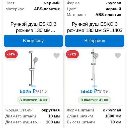
Цвет
черный
Форма
круглая
Материал
ABS-пластик
Цвет
черный
Материал
ABS-пластик
Ручной душ ESKO 3
Ручной душ ESKO 3
режима 130 мм
режима 130 мм SPL1403
SPL1403SQ
В корзину
В корзину
-24%
-21%
5025 ₽
5540 ₽
6612 ₽
7013 ₽
В наличии 16 шт
В наличии 41 шт
Форма штанги
округлая
Форма штанги
округлая
Диаметр штанги
19 мм
Длина шланга
1600 мм
Диаметр душевой лейки
100 мм
Высота штанги
70 см