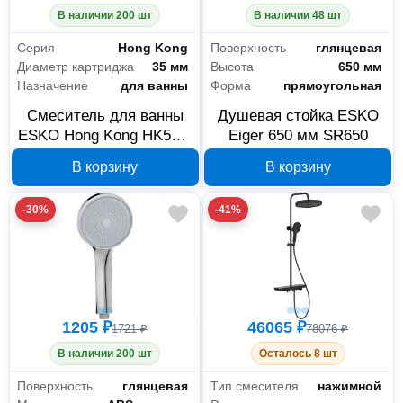
В наличии 200 шт
В наличии 48 шт
Серия
Hong Kong
Поверхность
глянцевая
Диаметр картриджа
35 мм
Высота
650 мм
Назначение
для ванны
Форма
прямоугольная
Смеситель для ванны
Душевая стойка ESKO
ESKO Hong Kong HK54 с
Eiger 650 мм SR650
коротким изливом
В корзину
В корзину
-30%
-41%
1205 ₽
46065 ₽
1721 ₽
78076 ₽
В наличии 200 шт
Осталось 8 шт
Поверхность
глянцевая
Тип смесителя
нажимной