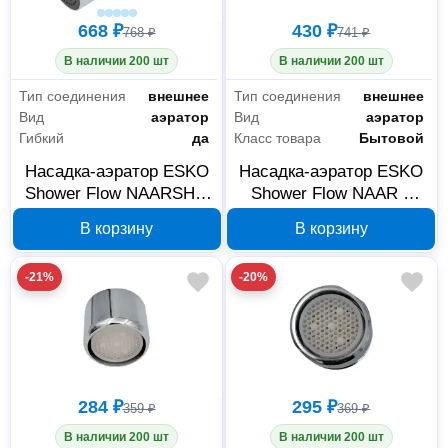
668 ₽
430 ₽
768 ₽
741 ₽
В наличии 200 шт
В наличии 200 шт
Тип соединения
внешнее
Тип соединения
внешнее
Вид
аэратор
Вид
аэратор
Гибкий
да
Класс товара
Бытовой
Насадка-аэратор ESKO
Насадка-аэратор ESKO
Shower Flow NAARSH 2
Shower Flow NAAR 2
режима
режима
В корзину
В корзину
-21%
-20%
Сантехника
220
284 ₽
295 ₽
359 ₽
369 ₽
Водоснабжение и водоотведение
1
В наличии 200 шт
В наличии 200 шт