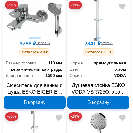
-36%
-19%
9788 ₽
2841 ₽
15294 ₽
3507 ₽
Осталось 2 шт
Осталось 1 шт
Размер головки лейки
110 мм
Форма
прямоугольная
Запорный клапан
керамический картридж
Цвет
хром
Длина шланга
1500 мм
Серия
VODA
Смеситель для ванны и
Душевая стойка ESKO
душа ESKO EIGER EG
VODA VSR725Q, хром,
54
600 мм
В корзину
В корзину
-36%
-20%