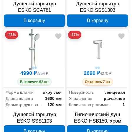
Душевой гарнитур
Душевой гарнитур
ESKO SCA781
ESKO SSS1303
В корзину
В корзину
-43%
-37%
4990 ₽
2690 ₽
8754 ₽
4270 ₽
В наличии 62 шт
Осталось 7 шт
Форма штанги
округлая
Поверхность
глянцевая
Длина шланга
1600 мм
Управление
рычажное
Диаметр душевой лейки
120 мм
Количество режимов
1
Душевой гарнитур
Гигиенический душ
ESKO SSS1103
ESKO HSB150, хром
В корзину
В корзину