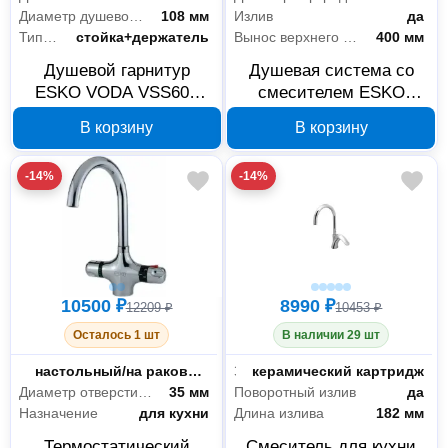
Диаметр душевой лейки
108 мм
Излив
да
Тип крепления
стойка+держатель
Вынос верхнего душа
400 мм
Душевой гарнитур
Душевая система со
ESKO VODA VSS603
смесителем ESKO
хром с лейкой 108 мм
VODA VST2000 хром
В корзину
В корзину
-14%
-14%
10500 ₽
8990 ₽
12209 ₽
10453 ₽
Осталось 1 шт
В наличии 29 шт
Тип установки
настольный/на раковину
Запорный клапан
керамический картридж
Диаметр отверстия в раковине
35 мм
Поворотный излив
да
Назначение
для кухни
Длина излива
182 мм
Термостатический
Смеситель для кухни