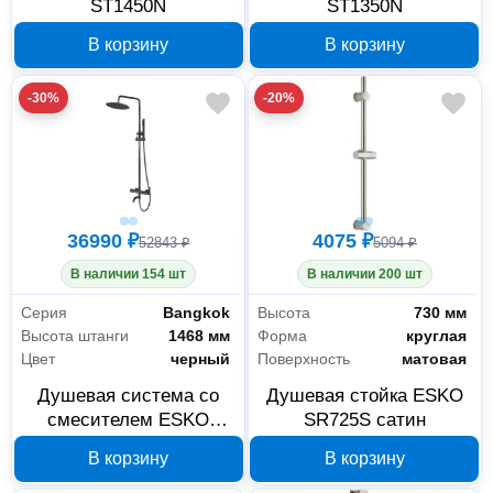
ST1450N
ST1350N
В корзину
В корзину
-30%
-20%
36990 ₽
4075 ₽
52843 ₽
5094 ₽
В наличии 154 шт
В наличии 200 шт
Серия
Bangkok
Высота
730 мм
Высота штанги
1468 мм
Форма
круглая
Цвет
черный
Поверхность
матовая
Душевая система со
Душевая стойка ESKO
смесителем ESKO
SR725S сатин
Bangkok Black
В корзину
В корзину
ST250BGB