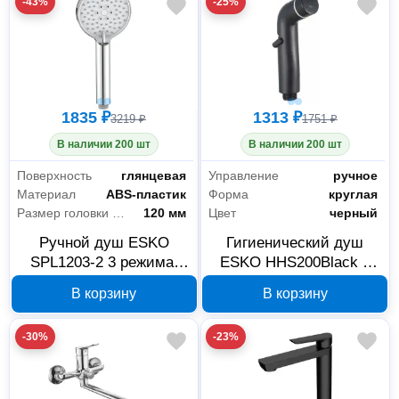
-43%
-25%
1835 ₽
1313 ₽
3219 ₽
1751 ₽
В наличии 200 шт
В наличии 200 шт
Поверхность
глянцевая
Управление
ручное
Материал
ABS-пластик
Форма
круглая
Размер головки лейки
120 мм
Цвет
черный
Ручной душ ESKO
Гигиенический душ
SPL1203-2 3 режима,
ESKO HHS200Black 1
120 мм
режим, черный
В корзину
В корзину
-30%
-23%