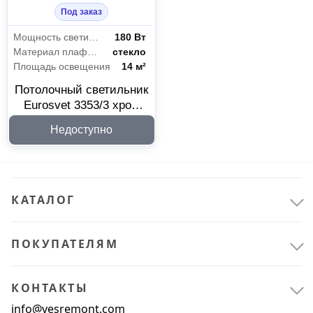
Под заказ
Мощность светильника
180 Вт
Материал плафона
стекло
Площадь освещения
14 м²
Потолочный светильник
Eurosvet 3353/3 хром
белый 00000023621
Недоступно
КАТАЛОГ
ПОКУПАТЕЛЯМ
КОНТАКТЫ
Электрика и свет
9
info@vesremont.com