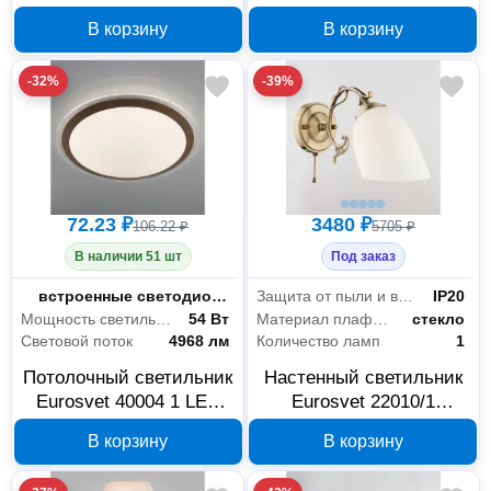
40013т, белый
40012т, белый
В корзину
В корзину
-32%
-39%
72.23 ₽
3480 ₽
106.22 ₽
5705 ₽
В наличии 51 шт
Под заказ
Цоколь
встроенные светодиоды(LED)
Защита от пыли и влаги
IP20
Мощность светильника
54 Вт
Материал плафона
стекло
Световой поток
4968 лм
Количество ламп
1
Потолочный светильник
Настенный светильник
Eurosvet 40004 1 LED
Eurosvet 22010/1
40004т, матовое золото
античная бронза
В корзину
В корзину
00000055442