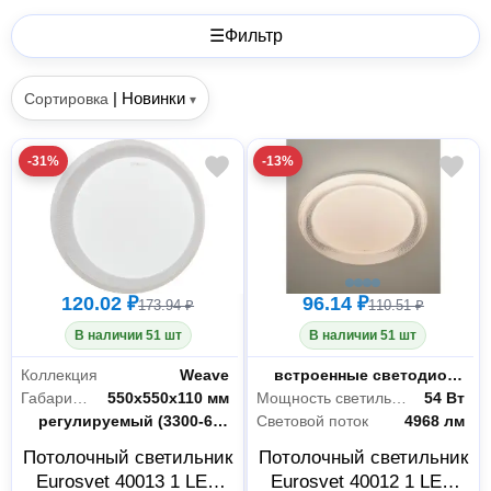
☰
Фильтр
|
Новинки
Сортировка
▾
-31%
-13%
120.02 ₽
96.14 ₽
173.94 ₽
110.51 ₽
В наличии 51 шт
В наличии 51 шт
Коллекция
Weave
Цоколь
встроенные светодиоды(LED)
Габариты без упаковки
550x550x110 мм
Мощность светильника
54 Вт
Цветность
регулируемый (3300-6500 К)
Световой поток
4968 лм
Потолочный светильник
Потолочный светильник
Eurosvet 40013 1 LED
Eurosvet 40012 1 LED