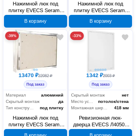
Нажимной люк под
Нажимной люк под
плитку EVECS Seramo
плитку EVECS Seramo
Comfort D4050 400×500
Comfort D4040 400×400
В корзину
В корзину
мм, 88-113
мм, 88-112
-39%
-33%
13470 ₽
1342 ₽
22082 ₽
2003 ₽
Под заказ
Под заказ
Материал
алюминий
Скрытый монтаж
нет
Скрытый монтаж
да
Место установки
потолок/стена
Тип конструкции
под плитку
Монтажная ширина
418 мм
Нажимной люк под
Ревизионная люк-
плитку EVECS Seramo
дверца EVECS Л4050Р
Comfort D4030 400×300
418×518 мм 87-693
В корзину
В корзину