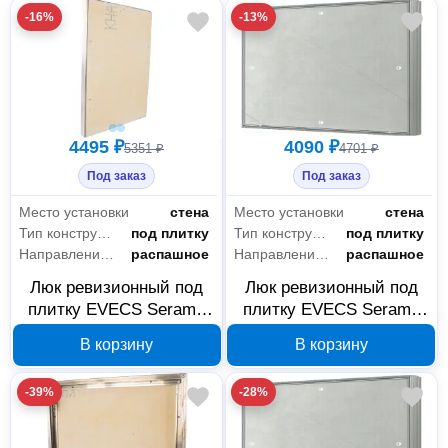
-16%
-13%
4495 ₽
4090 ₽
5351 ₽
4701 ₽
Под заказ
Под заказ
Место установки
стена
Место установки
стена
Тип конструкции
под плитку
Тип конструкции
под плитку
Направление открывания
распашное
Направление открывания
распашное
Люк ревизионный под
Люк ревизионный под
плитку EVECS Seramo
плитку EVECS Seramo
D6040 600×400 мм, 88-
D6030 600×300 мм, 88-
В корзину
В корзину
156
155
-39%
-28%