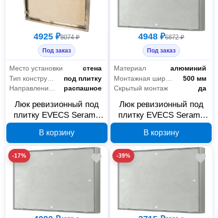
4925 ₽
4948 ₽
8074 ₽
6872 ₽
Под заказ
Под заказ
Место установки
стена
Материал
алюминий
Тип конструкции
под плитку
Монтажная ширина
500 мм
Направление открывания
распашное
Скрытый монтаж
да
Люк ревизионный под
Люк ревизионный под
плитку EVECS Seramo
плитку EVECS Seramo
D5060 500×600 мм, 88-
D5050 500×500 мм, 88-
В корзину
В корзину
154
153
-17%
-39%