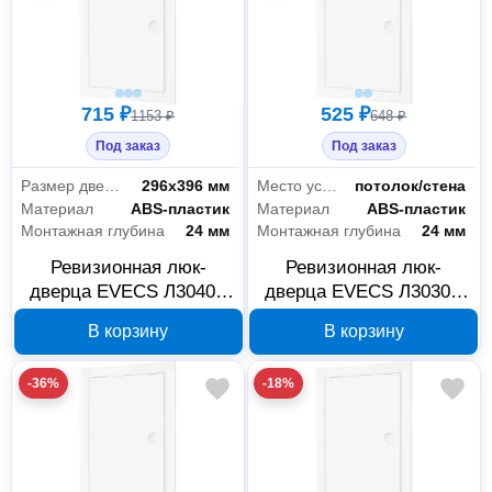
715 ₽
525 ₽
1153 ₽
648 ₽
Под заказ
Под заказ
Размер дверцы
296х396 мм
Место установки
потолок/стена
Материал
ABS-пластик
Материал
ABS-пластик
Монтажная глубина
24 мм
Монтажная глубина
24 мм
Ревизионная люк-
Ревизионная люк-
дверца EVECS Л3040Р
дверца EVECS Л3030Р
318x418 мм с ручкой,
318x318 мм с ручкой,
В корзину
В корзину
89-117
89-115
-36%
-18%