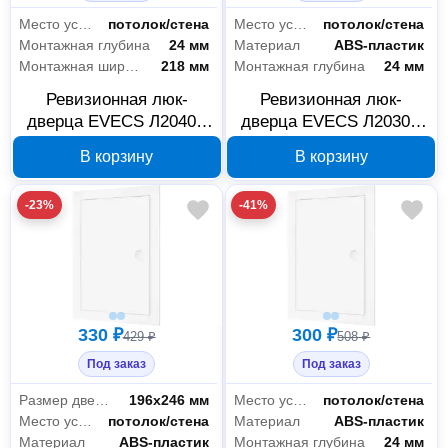
Для климатического оборудования
5
Место установки
потолок/стена
Место установки
потолок/стена
Монтажная глубина
24 мм
Материал
ABS-пластик
Монтажная ширина
218 мм
Монтажная глубина
24 мм
Ревизионная люк-
Ревизионная люк-
дверца EVECS Л2040Р
дверца EVECS Л2030Р
218x418 мм с ручкой,
218x318 мм с ручкой,
В корзину
В корзину
88-999
88-1048
-23%
-41%
330 ₽
300 ₽
429 ₽
508 ₽
Под заказ
Под заказ
Размер дверцы
196х246 мм
Место установки
потолок/стена
Место установки
потолок/стена
Материал
ABS-пластик
Материал
ABS-пластик
Монтажная глубина
24 мм