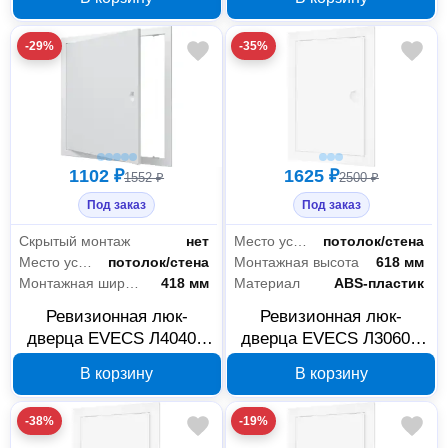
мм, 88-111
-29%
-35%
1102 ₽
1625 ₽
1552 ₽
2500 ₽
Под заказ
Под заказ
Скрытый монтаж
нет
Место установки
потолок/стена
Место установки
потолок/стена
Монтажная высота
618 мм
Монтажная ширина
418 мм
Материал
ABS-пластик
Ревизионная люк-
Ревизионная люк-
дверца EVECS Л4040Р
дверца EVECS Л3060Р
418×418 мм 87-692
318x618 мм с ручкой,
В корзину
В корзину
87-690
-38%
-19%