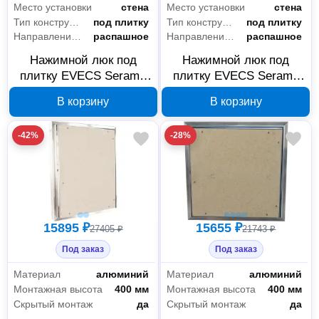
Место установки
стена
Место установки
стена
Тип конструкции
под плитку
Тип конструкции
под плитку
Направление открывания
распашное
Направление открывания
распашное
Нажимной люк под
Нажимной люк под
плитку EVECS Seramo
плитку EVECS Seramo
Comfort D5060 500×600
Comfort D4060 400×600
В корзину
В корзину
мм, 88-121
мм, 88-114
-42%
-28%
15895 ₽
15655 ₽
27405 ₽
21743 ₽
Под заказ
Под заказ
Материал
алюминий
Материал
алюминий
Монтажная высота
400 мм
Монтажная высота
400 мм
Скрытый монтаж
да
Скрытый монтаж
да