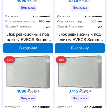
4090 ₽
3715 ₽
4928 ₽
6090 ₽
Под заказ
Под заказ
Материал
алюминий
Материал
алюминий
Монтажная высота
400 мм
Монтажная ширина
500 мм
Скрытый монтаж
да
Скрытый монтаж
да
Люк ревизионный под
Люк ревизионный под
плитку EVECS Seramo
плитку EVECS Seramo
D5040 500×400 мм, 88-
D5030 500×300 мм, 88-
В корзину
В корзину
152
151
-19%
-28%
4090 ₽
3745 ₽
5049 ₽
5201 ₽
Под заказ
Под заказ
Материал
алюминий
Материал
алюминий