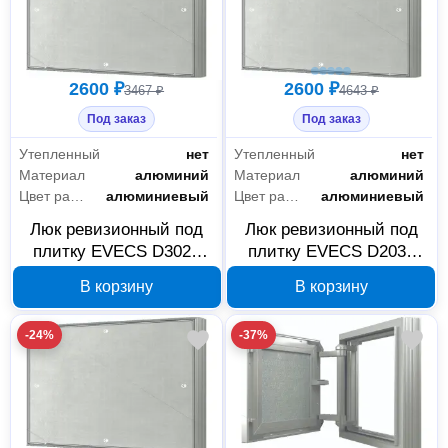
2600 ₽
2600 ₽
3467 ₽
4643 ₽
Под заказ
Под заказ
Утепленный
нет
Утепленный
нет
Материал
алюминий
Материал
алюминий
Цвет рамки
алюминиевый
Цвет рамки
алюминиевый
Люк ревизионный под
Люк ревизионный под
плитку EVECS D3020
плитку EVECS D2030
seramo 300×200 мм 88-
seramo 200×300 мм 88-
В корзину
В корзину
141
137
-24%
-37%