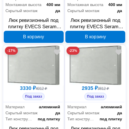
Монтажная высота
400 мм
Монтажная высота
400 мм
Скрытый монтаж
да
Скрытый монтаж
да
Люк ревизионный под
Люк ревизионный под
плитку EVECS Seramo
плитку EVECS Seramo
D4050 400×500 мм, 88-
D4040 400×400 мм, 88-
В корзину
В корзину
149
148
-17%
-23%
3330 ₽
2935 ₽
4012 ₽
3812 ₽
Под заказ
Под заказ
Материал
алюминий
Материал
алюминий
Скрытый монтаж
да
Скрытый монтаж
да
Тип конструкции
под плитку
Тип конструкции
под плитку
Люк ревизионный под
Люк ревизионный под