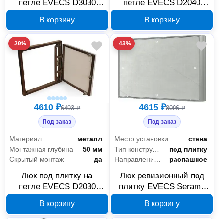
петле EVECS D3030
петле EVECS D2040
seramo steel 300×300
seramo steel 200×400
В корзину
В корзину
мм 90-02262
мм 90-02259
-29%
-43%
4610 ₽
4615 ₽
6493 ₽
8096 ₽
Под заказ
Под заказ
Материал
металл
Место установки
стена
Монтажная глубина
50 мм
Тип конструкции
под плитку
Скрытый монтаж
да
Направление открывания
распашное
Люк под плитку на
Люк ревизионный под
петле EVECS D2030
плитку EVECS Seramo
seramo steel 200×300
D6050 600×500 мм, 88-
В корзину
В корзину
мм 90-02258
157