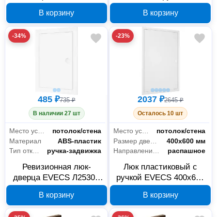
ЛТ1010Мп 122x122 мм с
накладная EVECS
В корзину
В корзину
ручкой и фланцем
Декофот 3040ДФ
98x98
300х400 мм, арт. 233-
-34%
-23%
052
485 ₽
2037 ₽
735 ₽
2645 ₽
В наличии 27 шт
Осталось 10 шт
Место установки
потолок/стена
Место установки
потолок/стена
Материал
ABS-пластик
Размер дверцы
400х600 мм
Тип открывания
ручка-задвижка
Направление открывания
распашное
Ревизионная люк-
Люк пластиковый с
дверца EVECS Л2530Р
ручкой EVECS 400x600
268x318, с фланцем
мм ЛТ4060Мп
В корзину
В корзину
246x296, с ручкой