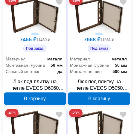
-35%
-36%
7455 ₽
7668 ₽
11469 ₽
11981 ₽
Под заказ
Под заказ
Материал
металл
Материал
металл
Монтажная глубина
50 мм
Монтажная глубина
50 мм
Скрытый монтаж
да
Монтажная ширина
500 мм
Люк под плитку на
Люк под плитку на
петле EVECS D6060
петле EVECS D5050
seramo steel 600×600
seramo steel 500×500
В корзину
В корзину
мм 90-02279
мм 90-02275
-41%
-23%