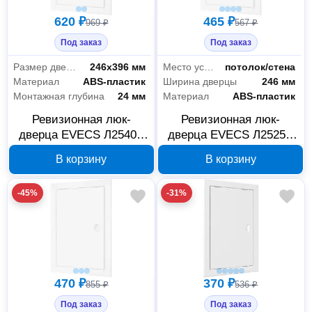
620 ₽
465 ₽
969 ₽
567 ₽
Под заказ
Под заказ
Размер дверцы
246х396 мм
Место установки
потолок/стена
Материал
ABS-пластик
Ширина дверцы
246 мм
Монтажная глубина
24 мм
Материал
ABS-пластик
Ревизионная люк-
Ревизионная люк-
дверца EVECS Л2540Р
дверца EVECS Л2525Р
268x418 мм с ручкой,
268x268 мм с ручкой,
В корзину
В корзину
87-689
90-00983
-45%
-31%
Сантехника
66
Инженерная сантехника
66
470 ₽
370 ₽
855 ₽
536 ₽
Расходные материалы
5
Под заказ
Под заказ