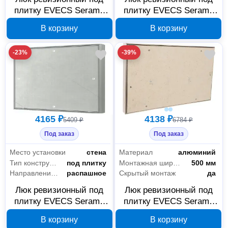
плитку EVECS Seramo
плитку EVECS Seramo
D4030 400×300 мм, 88-
D4020 400×200 мм, 88-
В корзину
В корзину
147
146
-23%
-39%
4165 ₽
4138 ₽
5409 ₽
6784 ₽
Под заказ
Под заказ
Место установки
стена
Материал
алюминий
Тип конструкции
под плитку
Монтажная ширина
500 мм
Направление открывания
распашное
Скрытый монтаж
да
Люк ревизионный под
Люк ревизионный под
плитку EVECS Seramo
плитку EVECS Seramo
D3060 300×600 мм, 88-
D3050 300×500 мм, 88-
В корзину
В корзину
145
144