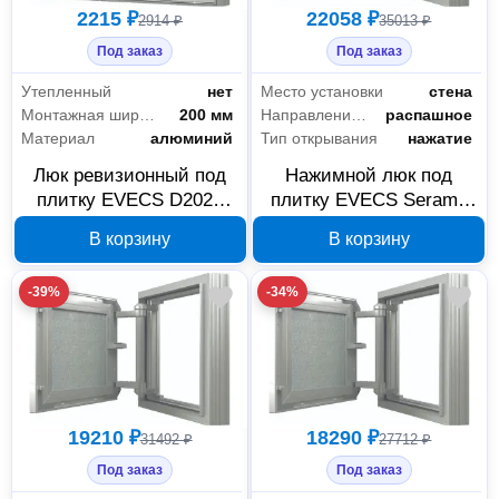
2215 ₽
22058 ₽
2914 ₽
35013 ₽
Под заказ
Под заказ
Утепленный
нет
Место установки
стена
Монтажная ширина
200 мм
Направление открывания
распашное
Материал
алюминий
Тип открывания
нажатие
Люк ревизионный под
Нажимной люк под
плитку EVECS D2020
плитку EVECS Seramo
seramo 200×200 мм 88-
Comfort D6060 600×600
В корзину
В корзину
136
мм, 88-129
-39%
-34%
19210 ₽
18290 ₽
31492 ₽
27712 ₽
Под заказ
Под заказ