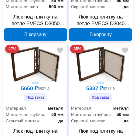
Монтажная глубина
50 мм
Монтажная глубина
50 мм
Монтажная ширина
500 мм
Скрытый монтаж
да
Люк под плитку на
Люк под плитку на
петле EVECS D3050
петле EVECS D3040
seramo steel 300×500
seramo steel 300×400
В корзину
В корзину
мм 90-02264
мм 90-02263
-17%
-35%
5650 ₽
5337 ₽
6807 ₽
8211 ₽
Под заказ
Под заказ
Материал
металл
Материал
металл
Монтажная глубина
50 мм
Монтажная глубина
50 мм
Скрытый монтаж
да
Скрытый монтаж
да
Люк под плитку на
Люк под плитку на