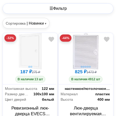
☰
Фильтр
|
Новинки
Сортировка
▾
-32%
-44%
187 ₽
825 ₽
275 ₽
1473 ₽
В наличии 13 шт
В наличии 4912 шт
Монтажная высота
122 мм
Тип
настенное/потолочное крепление
Размер дверцы
100х100 мм
Материал
пластик
Цвет дверей
белый
Высота
400 мм
Ревизионный люк-
Люк-дверца
дверца EVECS
вентилируемая