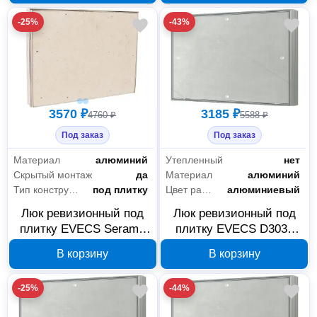
-25%
-43%
3570 ₽
3185 ₽
4760 ₽
5588 ₽
Под заказ
Под заказ
Материал
алюминий
Утепленный
нет
Скрытый монтаж
да
Материал
алюминий
Тип конструкции
под плитку
Цвет рамки
алюминиевый
Люк ревизионный под
Люк ревизионный под
плитку EVECS Seramo
плитку EVECS D3030
D3040 300×400 мм, 88-
seramo 300×300 мм 88-
В корзину
В корзину
143
142
-25%
-44%