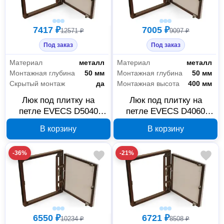
7417 ₽
7005 ₽
12571 ₽
9097 ₽
Под заказ
Под заказ
Материал
металл
Материал
металл
Монтажная глубина
50 мм
Монтажная глубина
50 мм
Скрытый монтаж
да
Монтажная высота
400 мм
Люк под плитку на
Люк под плитку на
петле EVECS D5040
петле EVECS D4060
seramo steel 500×400
seramo steel 400×600
В корзину
В корзину
мм 90-02274
мм 90-02270
-36%
-21%
6550 ₽
6721 ₽
10234 ₽
8508 ₽