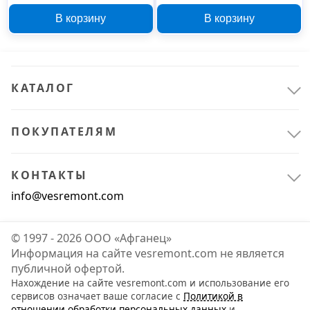
решетка Эвент 2323С
решетка Эвент
В корзину
В корзину
беж с москитной сеткой
1717РС12,5Ф D125 с
москитной сеткой
КАТАЛОГ
ПОКУПАТЕЛЯМ
КОНТАКТЫ
info@vesremont.com
© 1997 - 2026 ООО «Афганец»
Информация на сайте vesremont.com не является
публичной офертой.
Нахождение на сайте vesremont.com и использование его
сервисов означает ваше согласие с
Политикой в
отношении обработки персональных данных
и