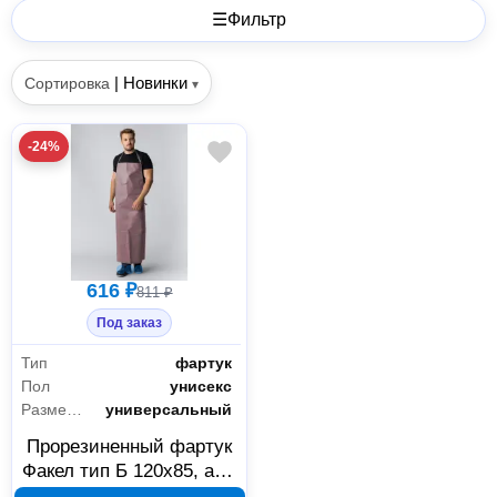
☰
Фильтр
|
Новинки
Сортировка
▾
-24%
616 ₽
811 ₽
Под заказ
Тип
фартук
Пол
унисекс
Размер (буквенная система маркировки)
универсальный
Прорезиненный фартук
Факел тип Б 120x85, арт.
20470858