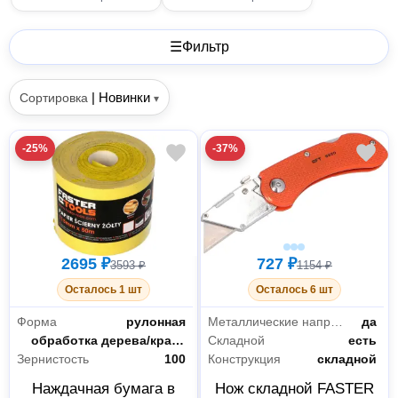
☰
Фильтр
|
Новинки
Сортировка
▾
-25%
-37%
2695 ₽
727 ₽
3593 ₽
1154 ₽
Осталось 1 шт
Осталось 6 шт
Форма
рулонная
Металлические направляющие
да
Назначение
обработка дерева/красок
Складной
есть
Зернистость
100
Конструкция
складной
Наждачная бумага в
Нож складной FASTER