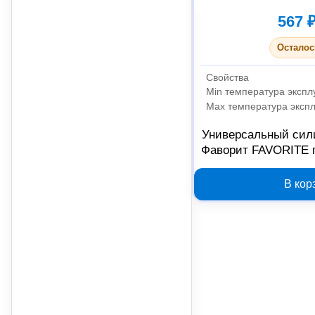
567 
Осталос
Свойства
Min температура экспл
Max температура эксп
Универсальный сил
Фаворит FAVORITE 
799
В кор