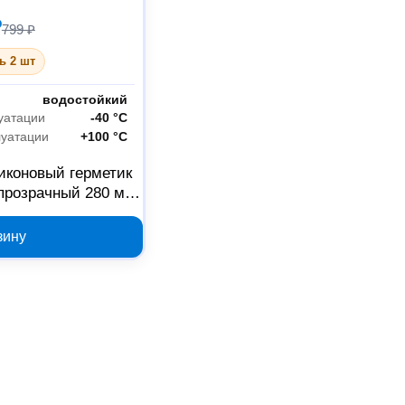
₽
799 ₽
ь 2 шт
водостойкий
уатации
-40 °С
луатации
+100 °С
иконовый герметик
прозрачный 280 мл
05
зину