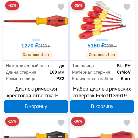
-41%
-35%
1270 ₽
5160 ₽
2153 ₽
7938 ₽
Осталось 4 шт
Осталось 1 шт
Намагниченный наконечник
да
Тип шлица
SL, PH
Длина стержня
100 мм
Материал стержня
CrMoV
Размер шлица
PZ2
Количество в наборе
6 шт
Диэлектрическая
Набор диэлектрических
крестовая отвертка Felo
отверток Felo 91396198,
PZ2 x 100 мм 91520390
6 шт
В корзину
В корзину
-15%
-36%