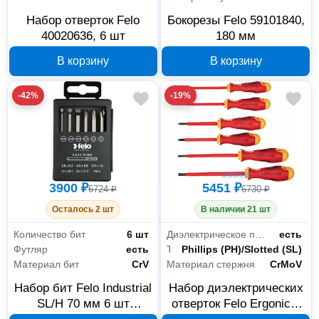
Набор отверток Felo
Бокорезы Felo 59101840,
40020636, 6 шт
180 мм
В корзину
В корзину
-42%
-19%
3900 ₽
5451 ₽
6724 ₽
6730 ₽
Осталось 2 шт
В наличии 21 шт
Количество бит
6 шт
Диэлектрическое покрытие
есть
Футляр
есть
Тип наконечника
Phillips (PH)/Slotted (SL)
Материал бит
CrV
Материал стержня
CrMoV
Набор бит Felo Industrial
Набор диэлектрических
SL/H 70 мм 6 шт
отверток Felo Ergonic 6