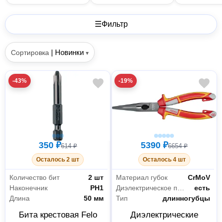
☰
Фильтр
|
Новинки
Сортировка
▾
-43%
-19%
350 ₽
5390 ₽
614 ₽
6654 ₽
Осталось 2 шт
Осталось 4 шт
Количество бит
2 шт
Материал губок
CrMoV
Наконечник
PH1
Диэлектрическое покрытие
есть
Длина
50 мм
Тип
длинногубцы
Бита крестовая Felo
Диэлектрические