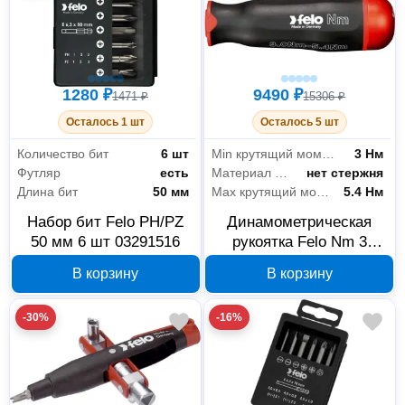
1280 ₽
9490 ₽
1471 ₽
15306 ₽
Осталось 1 шт
Осталось 5 шт
Количество бит
6 шт
Min крутящий момент
3 Нм
Футляр
есть
Материал стержня
нет стержня
Длина бит
50 мм
Max крутящий момент
5.4 Нм
Набор бит Felo PH/PZ
Динамометрическая
50 мм 6 шт 03291516
рукоятка Felo Nm 3
Нм-5.4 Нм 10000306
В корзину
В корзину
-30%
-16%