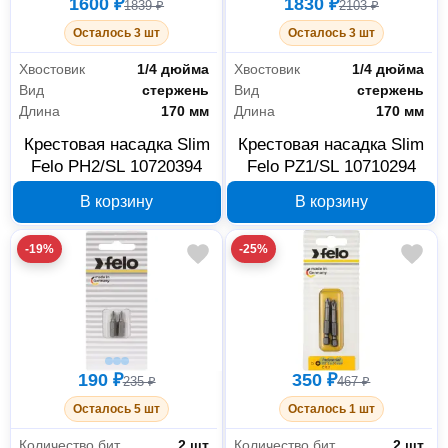
1600 ₽
1830 ₽
1839 ₽
2103 ₽
Осталось 3 шт
Осталось 3 шт
Хвостовик
1/4 дюйма
Хвостовик
1/4 дюйма
Вид
стержень
Вид
стержень
Длина
170 мм
Длина
170 мм
Крестовая насадка Slim
Крестовая насадка Slim
Felo PH2/SL 10720394
Felo PZ1/SL 10710294
В корзину
В корзину
-19%
-25%
190 ₽
350 ₽
235 ₽
467 ₽
Осталось 5 шт
Осталось 1 шт
Количество бит
2 шт
Количество бит
2 шт