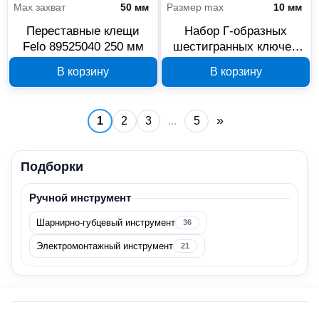
Мах захват
50 мм
Размер max
10 мм
Для ручного инструмента
89
Переставные клещи
Набор Г-образных
Felo 89525040 250 мм
шестигранных ключей
Felo HEX 1,5-10 мм
Автосервисное оборудование
5
В корзину
В корзину
36500911
Сервисно-гаражный инструмент
5
»
1
2
3
...
5
Офис и дом
2
Хозяйственные товары
2
Подборки
Ручной инструмент
Спецодежда и СИЗ
1
Шарнирно-губцевый инструмент
36
Пояса, ремни и сумки
1
Электромонтажный инструмент
21