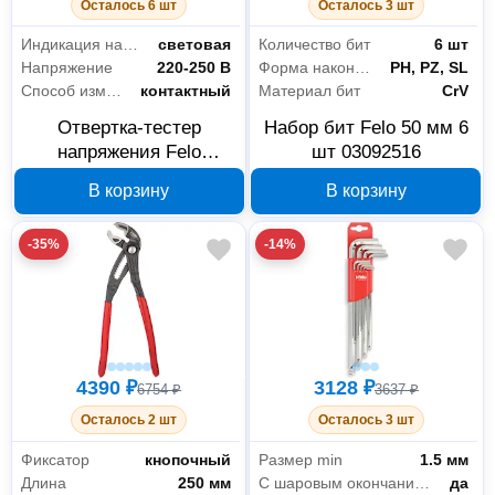
Осталось 6 шт
Осталось 3 шт
Индикация напряжения
световая
Количество бит
6 шт
Напряжение
220-250 В
Форма наконечника бит
PH, PZ, SL
Способ измерения
контактный
Материал бит
CrV
Отвертка-тестер
Набор бит Felo 50 мм 6
Ручной инструмент
449
напряжения Felo
шт 03092516
36140001 3,0x0,8x70
Ключи
32
В корзину
В корзину
Наборы ручных инструментов
21
-35%
-14%
Отвертки
336
Столярно-слесарный инструмент
1
Ударно-рычажный
2
Показать все
4390 ₽
3128 ₽
6754 ₽
3637 ₽
Осталось 2 шт
Осталось 3 шт
Расходные материалы
390
Фиксатор
кнопочный
Размер min
1.5 мм
Длина
250 мм
С шаровым окончанием
да
Для инструмента
301