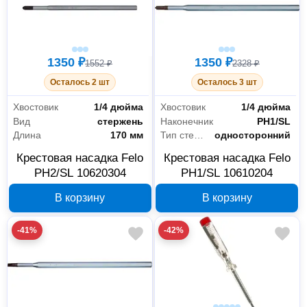
1350 ₽
1350 ₽
1552 ₽
2328 ₽
Осталось 2 шт
Осталось 3 шт
Хвостовик
1/4 дюйма
Хвостовик
1/4 дюйма
Вид
стержень
Наконечник
PH1/SL
Длина
170 мм
Тип стержня
односторонний
Крестовая насадка Felo
Крестовая насадка Felo
PH2/SL 10620304
PH1/SL 10610204
В корзину
В корзину
-41%
-42%