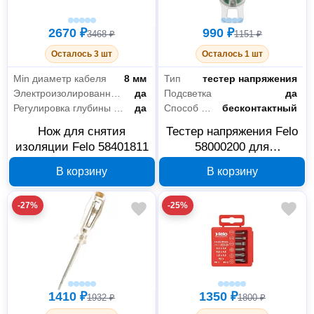
2670 ₽
990 ₽
3468 ₽
1151 ₽
Осталось 3 шт
Осталось 1 шт
Min диаметр кабеля
8 мм
Тип
тестер напряжения
Электроизолированный (VDE)
да
Подсветка
да
Регулировка глубины реза
да
Способ измерения
бесконтактный
Нож для снятия
Тестер напряжения Felo
изоляции Felo 58401811
58000200 для
шарнирно-губцевого
В корзину
В корзину
инструмента
-27%
-25%
1410 ₽
1350 ₽
1932 ₽
1800 ₽