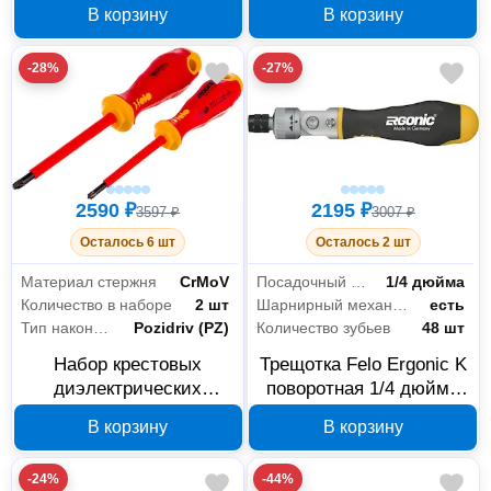
03292716
шт 61949
В корзину
В корзину
-28%
-27%
2590 ₽
2195 ₽
3597 ₽
3007 ₽
Осталось 6 шт
Осталось 2 шт
Материал стержня
CrMoV
Посадочный квадрат
1/4 дюйма
Количество в наборе
2 шт
Шарнирный механизм
есть
Тип наконечника
Pozidriv (PZ)
Количество зубьев
48 шт
Набор крестовых
Трещотка Felo Ergonic K
диэлектрических
поворотная 1/4 дюйма
отверток Felo Ergonic 2
43899940
В корзину
В корзину
шт 41792191
-24%
-44%