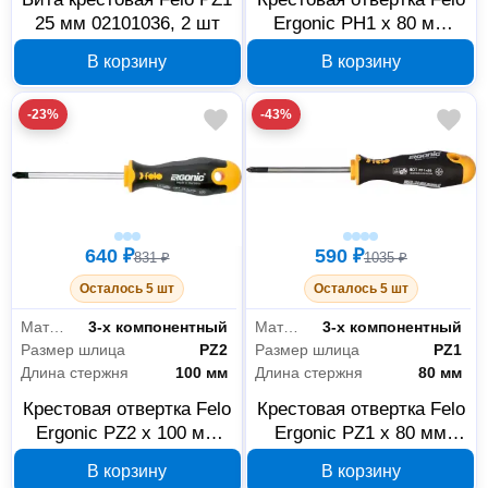
25 мм 02101036, 2 шт
Ergonic PH1 x 80 мм
40210210
В корзину
В корзину
-23%
-43%
640 ₽
590 ₽
831 ₽
1035 ₽
Осталось 5 шт
Осталось 5 шт
Материал рукояти
3-х компонентный
Материал рукояти
3-х компонентный
Размер шлица
PZ2
Размер шлица
PZ1
Длина стержня
100 мм
Длина стержня
80 мм
Крестовая отвертка Felo
Крестовая отвертка Felo
Ergonic PZ2 x 100 мм
Ergonic PZ1 x 80 мм
40120310
40110210
В корзину
В корзину