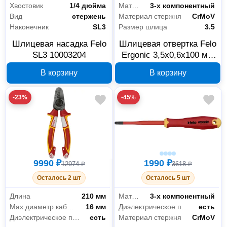
Хвостовик
1/4 дюйма
Материал рукояти
3-х компонентный
Вид
стержень
Материал стержня
CrMoV
Наконечник
SL3
Размер шлица
3.5
Шлицевая насадка Felo
Шлицевая отвертка Felo
SL3 10003204
Ergonic 3,5x0,6x100 мм
40035310
В корзину
В корзину
-23%
-45%
9990 ₽
1990 ₽
12974 ₽
3618 ₽
Осталось 2 шт
Осталось 5 шт
Длина
210 мм
Материал рукояти
3-х компонентный
Max диаметр кабеля
16 мм
Диэлектрическое покрытие
есть
Диэлектрическое покрытие
есть
Материал стержня
CrMoV