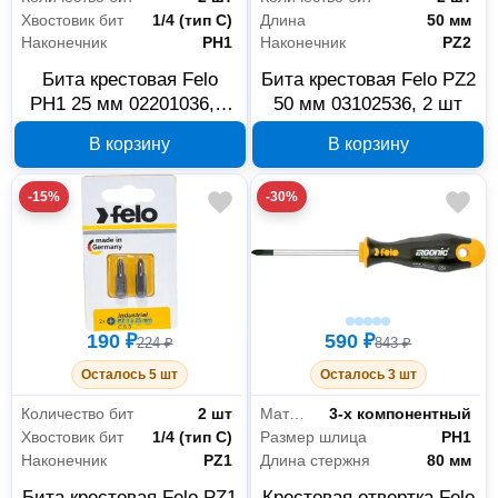
Хвостовик бит
1/4 (тип С)
Длина
50 мм
Наконечник
PH1
Наконечник
PZ2
Бита крестовая Felo
Бита крестовая Felo PZ2
PH1 25 мм 02201036, 2
50 мм 03102536, 2 шт
шт
В корзину
В корзину
-15%
-30%
190 ₽
590 ₽
224 ₽
843 ₽
Осталось 5 шт
Осталось 3 шт
Количество бит
2 шт
Материал рукояти
3-х компонентный
Хвостовик бит
1/4 (тип С)
Размер шлица
PH1
Наконечник
PZ1
Длина стержня
80 мм
Бита крестовая Felo PZ1
Крестовая отвертка Felo