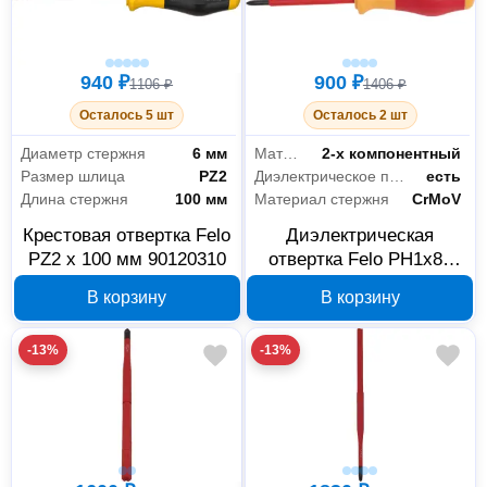
940 ₽
900 ₽
1106 ₽
1406 ₽
Осталось 5 шт
Осталось 2 шт
Диаметр стержня
6 мм
Материал рукояти
2-х компонентный
Размер шлица
PZ2
Диэлектрическое покрытие
есть
Длина стержня
100 мм
Материал стержня
CrMoV
Крестовая отвертка Felo
Диэлектрическая
PZ2 x 100 мм 90120310
отвертка Felo PH1x80
91410290
В корзину
В корзину
-13%
-13%