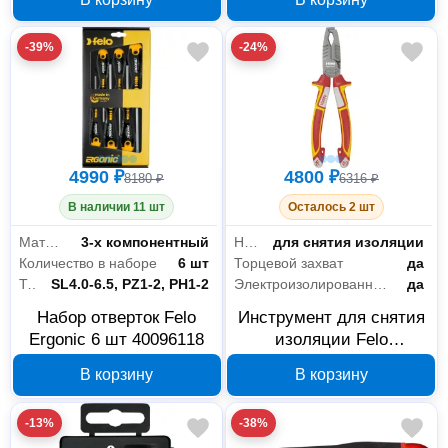
-39%
-24%
4990 ₽
4800 ₽
8180 ₽
6316 ₽
В наличии 11 шт
Осталось 2 шт
Материал рукояти
3-х компонентный
Назначение
для снятия изоляции
Количество в наборе
6 шт
Торцевой захват
да
Тип шлица
SL4.0-6.5, PZ1-2, PH1-2
Электроизолированный (VDE)
да
Набор отверток Felo
Инструмент для снятия
Ergonic 6 шт 40096118
изоляции Felo
58601840, 180 мм
В корзину
В корзину
-13%
-38%