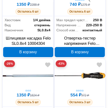
1350 ₽
740 ₽
2288 ₽
1276 ₽
Осталось 6 шт
Осталось 6 шт
Хвостовик
1/4 дюйма
Max предел чувствительности
250 В
Вид
стержень
Напряжение питания
220-250 В
Наконечник
SL0.8х4
Способ измерения
контактный
Шлицевая насадка Felo
Отвертка-тестер
SL0.8x4 10004304
напряжения Felo
36130001 220-250 В
В корзину
В корзину
-26%
-43%
1350 ₽
554 ₽
1824 ₽
972 ₽
Осталось 5 шт
Осталось 3 шт