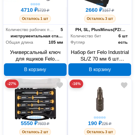
4710 ₽
2660 ₽
6729 ₽
3167 ₽
Осталось 1 шт
Осталось 3 шт
Количество рабочих профилей
5
Форма наконечника бит
PH, SL, PlusMinus(PZ/SL)
Материал
инструментальная сталь
Количество бит
6 шт
Общая длина
105 мм
Футляр
есть
Универсальный ключ
Набор бит Felo Industrial
для ящиков Felo
SL/Z 70 мм 6 шт
06399901
03192716
В корзину
В корзину
-27%
-16%
5550 ₽
190 ₽
7603 ₽
226 ₽
Осталось 2 шт
Осталось 3 шт