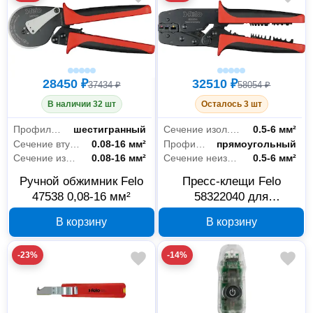
28450 ₽
32510 ₽
37434 ₽
58054 ₽
В наличии 32 шт
Осталось 3 шт
Профиль обжима
шестигранный
Сечение изол. наконечников
0.5-6 мм²
Сечение втулочных нак-в НШВИ
0.08-16 мм²
Профиль обжима
прямоугольный
Сечение изол. наконечников
0.08-16 мм²
Сечение неизолир. наконечников (Сu)
0.5-6 мм²
Ручной обжимник Felo
Пресс-клещи Felo
47538 0,08-16 мм²
58322040 для
наконечников 0,5-6 мм²
В корзину
В корзину
-23%
-14%