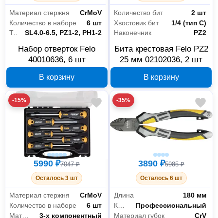
Материал стержня
CrMoV
Количество бит
2 шт
Количество в наборе
6 шт
Хвостовик бит
1/4 (тип С)
Тип шлица
SL4.0-6.5, PZ1-2, PH1-2
Наконечник
PZ2
Набор отверток Felo
Бита крестовая Felo PZ2
40010636, 6 шт
25 мм 02102036, 2 шт
В корзину
В корзину
-15%
-35%
5990 ₽
3890 ₽
7047 ₽
5985 ₽
Осталось 3 шт
Осталось 6 шт
Материал стержня
CrMoV
Длина
180 мм
Количество в наборе
6 шт
Класс товара
Профессиональный
Материал рукояти
3-х компонентный
Материал губок
CrV