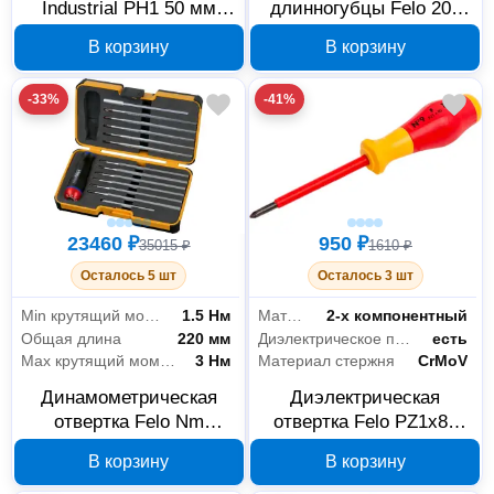
Industrial PH1 50 мм
длинногубцы Felo 205
03201536, 2 шт
мм 58202040
В корзину
В корзину
-33%
-41%
23460 ₽
950 ₽
35015 ₽
1610 ₽
Осталось 5 шт
Осталось 3 шт
Min крутящий момент
1.5 Нм
Материал рукояти
2-х компонентный
Общая длина
220 мм
Диэлектрическое покрытие
есть
Max крутящий момент
3 Нм
Материал стержня
CrMoV
Динамометрическая
Диэлектрическая
отвертка Felo Nm
отвертка Felo PZ1x80
10099716 с набором
91510290
В корзину
В корзину
насадок