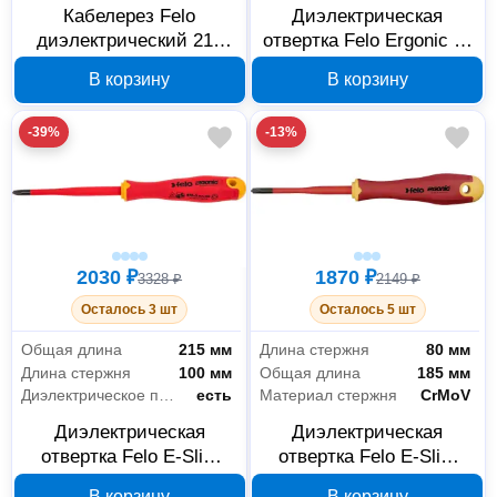
Кабелерез Felo
Диэлектрическая
диэлектрический 210
отвертка Felo Ergonic E-
мм 58402140
SLIM PZ2x100 41729390
В корзину
В корзину
-39%
-13%
2030 ₽
1870 ₽
3328 ₽
2149 ₽
Осталось 3 шт
Осталось 5 шт
Общая длина
215 мм
Длина стержня
80 мм
Длина стержня
100 мм
Общая длина
185 мм
Диэлектрическое покрытие
есть
Материал стержня
CrMoV
Диэлектрическая
Диэлектрическая
отвертка Felo E-Slim
отвертка Felo E-Slim
Ergonic PH2 41629390
Ergonic PH1 41619290
В корзину
В корзину