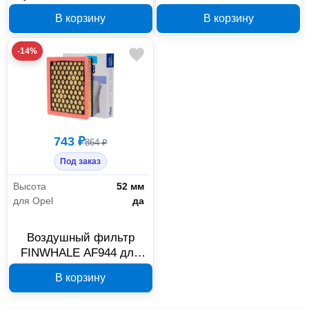
AS978C для BMW
Mercedes-Benz
В корзину
В корзину
3/4/X3/X4
-14%
743 ₽
864 ₽
Под заказ
Высота
52 мм
для Opel
да
Воздушный фильтр
FINWHALE AF944 для
Opel Insignia A и SAAB
В корзину
9-5, арт. G09