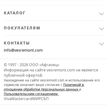
КАТАЛОГ
ПОКУПАТЕЛЯМ
КОНТАКТЫ
info@vesremont.com
© 1997 - 2026 ООО «Афганец»
Информация на сайте vesremont.com не является
публичной офертой.
Нахождение на сайте vesremont.com и использование его
Расходные материалы
3
сервисов означает ваше согласие с
Политикой в
отношении обработки персональных данных
и
Для автомобилей и автосервисного оборудования
3
Пользовательским соглашением
.
Visa
Mastercard
МИР
СБП