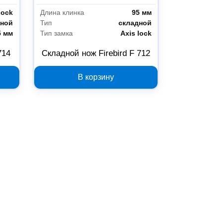
lock
Длина клинка
95 мм
дной
Тип
складной
5 мм
Тип замка
Axis lock
714
Складной нож Firebird F 712
В корзину