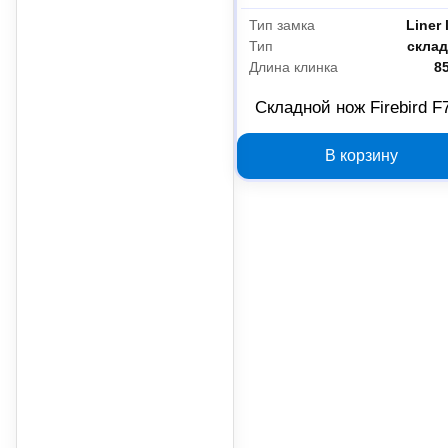
Тип замка
Liner 
Тип
скла
Длина клинка
8
Складной нож Firebird F
В корзину