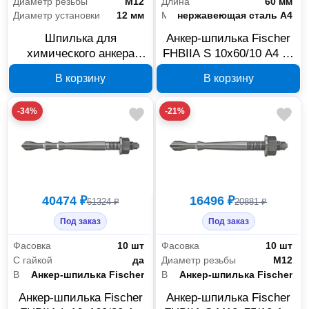
Диаметр резьбы
М12
Длина
60 мм
Диаметр установки
12 мм
Материал
нержавеющая сталь А4
Шпилька для
Анкер-шпилька Fischer
химического анкера
FHBIIA S 10x60/10 A4 10
Fischer FHBIIA
шт 97630
В корзину
В корзину
S12x75/40 A4, 10 шт,
арт. 97637
-34%
-21%
40474 ₽
16496 ₽
61324 ₽
20881 ₽
Под заказ
Под заказ
Фасовка
10 шт
Фасовка
10 шт
С гайкой
да
Диаметр резьбы
М12
Вид анкера
Анкер-шпилька Fischer
Вид анкера
Анкер-шпилька Fischer
Анкер-шпилька Fischer
Анкер-шпилька Fischer