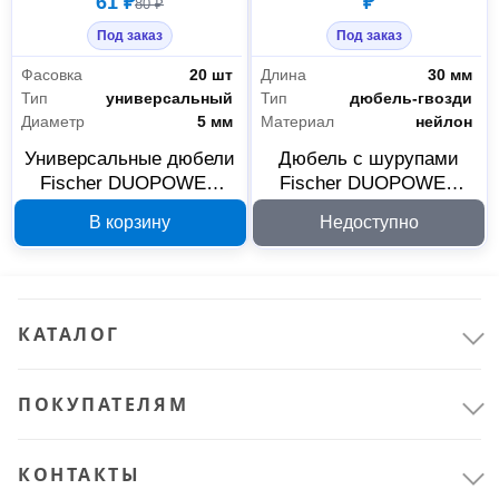
61 ₽
₽
80 ₽
Под заказ
Под заказ
Фасовка
20 шт
Длина
30 мм
Тип
универсальный
Тип
дюбель-гвозди
Диаметр
5 мм
Материал
нейлон
Универсальные дюбели
Дюбель с шурупами
Fischer DUOPOWER
Fischer DUOPOWER
Крепёж
22
140379 5x25 мм, 20 шт
6x30 S 50 шт 555106
В корзину
Недоступно
Метизы
21
Специальный крепеж
1
КАТАЛОГ
ПОКУПАТЕЛЯМ
КОНТАКТЫ