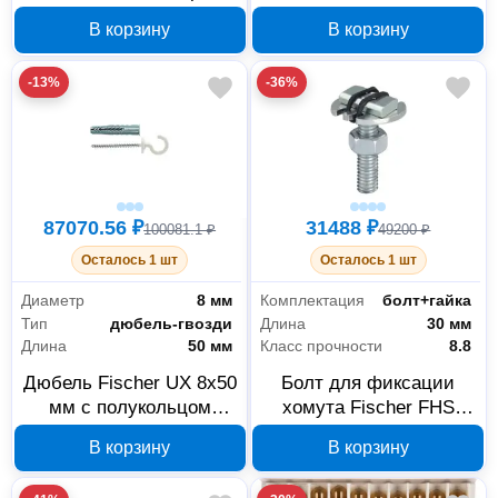
320 мм x 9 мм, 533854
В корзину
В корзину
-13%
-36%
87070.56 ₽
31488 ₽
100081.1 ₽
49200 ₽
Осталось 1 шт
Осталось 1 шт
Диаметр
8 мм
Комплектация
болт+гайка
Тип
дюбель-гвозди
Длина
30 мм
Длина
50 мм
Класс прочности
8.8
Дюбель Fischer UX 8x50
Болт для фиксации
мм с полукольцом
хомута Fischer FHS
94412
CLIX S10x30 20917
В корзину
В корзину