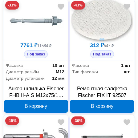
-33%
-43%
7761 ₽
312 ₽
11584 ₽
547 ₽
Под заказ
Под заказ
Фасовка
10 шт
Фасовка
1 шт
Диаметр резьбы
М12
Тип фасовки
шт.
Диаметр установки
12 мм
Анкер-шпилька Fischer
Ремонтная салфетка
FHB II-A S M12x75/10,
Fischer FIX IT 92507
10 шт., 97257
В корзину
В корзину
-15%
-30%