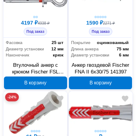
4197 ₽
1590 ₽
4938 ₽
2271 ₽
Под заказ
Под заказ
Фасовка
25 шт
Покрытие
оцинкованный
Диаметр установки
12 мм
Длина анкера
75 мм
Наконечник
крюк
Диаметр установки
6 мм
Втулочный анкер с
Анкер гвоздевой Fischer
крюком Fischer FSL
FNA II 6x30/75 141397
M10x70/8 H D12 ZP 25
В корзину
В корзину
шт 45777
-24%