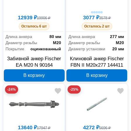
12939 ₽
3077 ₽
19906 ₽
3578 ₽
Осталось 6 шт
Осталось 2 шт
Длина анкера
80 мм
Длина анкера
277 мм
Диаметр резьбы
М20
Диаметр резьбы
М20
Покрытие
оцинкованный
Диаметр установки
20 мм
Забивной анкер Fischer
Клиновой анкер Fischer
EA M20 N 90164
FBN II M20x277 144411
В корзину
В корзину
-24%
-25%
13640 ₽
4272 ₽
17947 ₽
5696 ₽