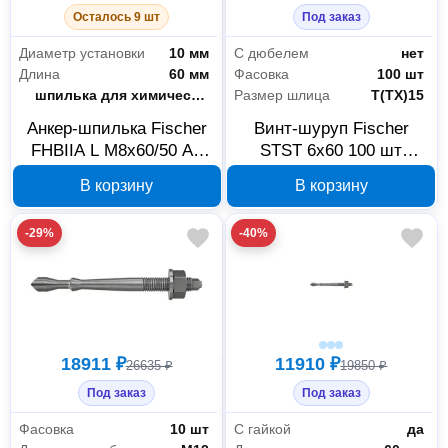
Осталось 9 шт
Под заказ
Диаметр установки
10 мм
С дюбелем
нет
Длина
60 мм
Фасовка
100 шт
Тип
шпилька для химического анкера
Размер шлица
Т(ТХ)15
Анкер-шпилька Fischer
Винт-шуруп Fischer
FHBIIA L М8x60/50 A4
STST 6x60 100 шт
10 шт 97440
504400
В корзину
В корзину
-29%
-40%
18911 ₽
11910 ₽
26635 ₽
19850 ₽
Под заказ
Под заказ
Фасовка
10 шт
С гайкой
да