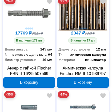
-41%
-30%
17769 ₽
2347 ₽
30117 ₽
3353 ₽
В наличии 178 шт
В наличии 17 шт
Длина анкера
145 мм
Диаметр установки
12 мм
Материал
нержавеющая сталь А4
Тип
химическая капсула
Диаметр установки
16 мм
Материал
винилэстер
Анкер с гайкой Fischer
Химическая капсула
FBN II 16/25 507569
Fischer RM II 10 539797
В корзину
В корзину
-35%
-14%