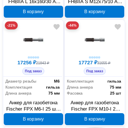
FHBIIA L 16x160/30 A4
FHBIIA S M12x75/10 A4,
10 шт 97626
10 шт 97635
В корзину
В корзину
-21%
-44%
17256 ₽
17727 ₽
21843 ₽
31655 ₽
Под заказ
Под заказ
Диаметр резьбы
М6
Комплектация
гильза
Комплектация
гильза
Длина анкера
75 мм
Длина анкера
75 мм
Фасовка
25 шт
Анкер для газобетона
Анкер для газобетона
Fischer FPX M6-I 25 шт.,
Fischer FPX M10-I 25
519021
шт. 519023
В корзину
В корзину