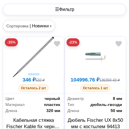
☰
Фильтр
|
Новинки
Сортировка
▾
-35%
-23%
346 ₽
104996.76 ₽
532 ₽
136359.43 ₽
Осталось 2 шт
Осталось 1 шт
Цвет
черный
Диаметр
8 мм
Материал
пластик
Тип
дюбель-гвозди
Длина
320 мм
Длина
50 мм
Кабельная стяжка
Дюбель Fischer UX 8x50
Fischer Kable fix черная,
мм с костылем 94413