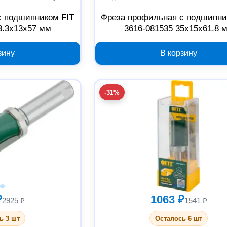
с подшипником FIT
Фреза профильная с подшипни
3.3x13x57 мм
3616-081535 35x15x61.8 
зину
В корзину
-31%
₽
1063 ₽
2925 ₽
1541 ₽
ь 3 шт
Осталось 6 шт