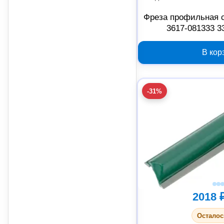
Фреза профильная 
3617-081333 3
В кор
-31%
2018 
Осталос