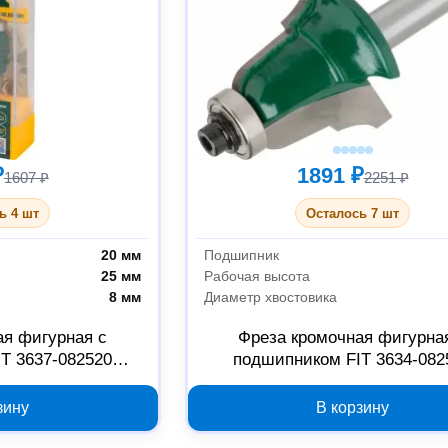
₽
1891 ₽
1607 ₽
2251 ₽
ь 4 шт
Осталось 7 шт
20 мм
Подшипник
25 мм
Рабочая высота
8 мм
Диаметр хвостовика
ая фигурная с
Фреза кромочная фигурна
T 3637-082520
подшипником FIT 3634-082
0.3 мм
30х25х69.3 мм
зину
В корзину