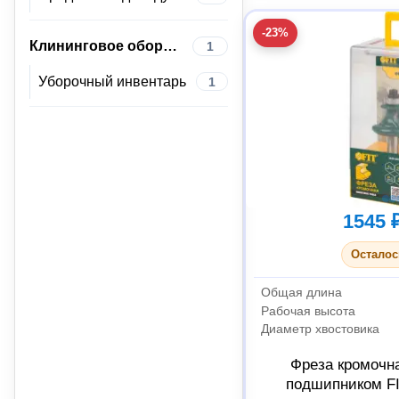
-23%
Клининговое оборудование
1
Уборочный инвентарь
1
1545 
Осталос
Общая длина
Рабочая высота
Диаметр хвостовика
Фреза кромочн
подшипником FI