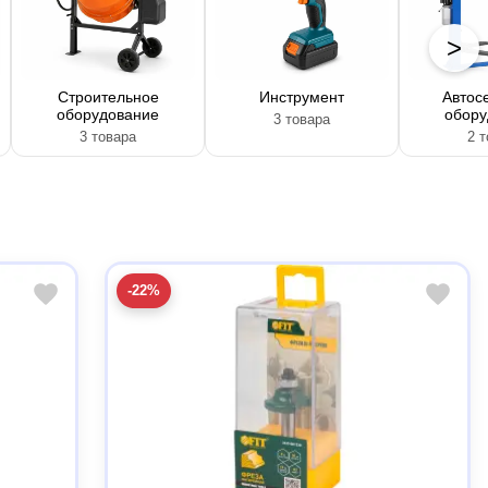
>
Строительное
Инструмент
Автос
оборудование
обору
3 товара
3 товара
2 
-22%