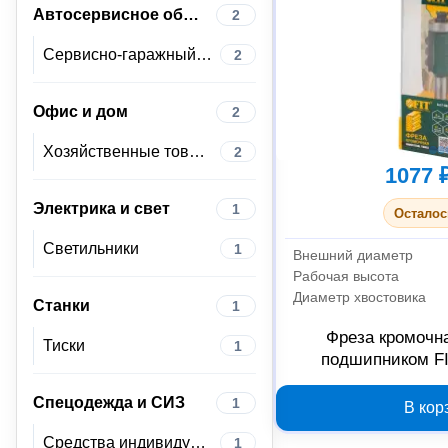
Автосервисное оборудование
2
Сервисно-гаражный инструмент
2
Офис и дом
2
Хозяйственные товары
2
1077 
Электрика и свет
1
Осталос
Светильники
1
Внешний диаметр
Рабочая высота
Диаметр хвостовика
Станки
1
Фреза кромочн
Тиски
1
подшипником FI
20х25х7
Спецодежда и СИЗ
1
В кор
Средства индивидуальной защиты
1