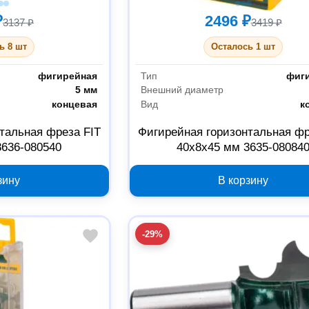
₽
2496 ₽
3137 ₽
3419 ₽
ь 8 шт
Осталось 1 шт
фигирейная
Тип
фиг
5 мм
Внешний диаметр
концевая
Вид
к
тальная фреза FIT
Фигирейная горизонтальная фр
3636-080540
40x8x45 мм 3635-08084
зину
В корзину
-29%