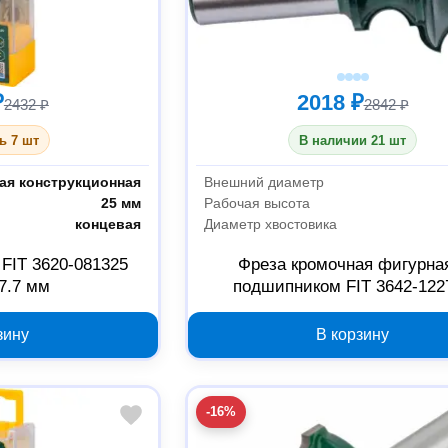
₽
2018 ₽
2432 ₽
2842 ₽
ь 7 шт
В наличии 21 шт
ая конструкционная
Внешний диаметр
25 мм
Рабочая высота
концевая
Диаметр хвостовика
 FIT 3620-081325
Фреза кромочная фигурна
7.7 мм
подшипником FIT 3642-122
34.9х27.1х72.4 мм
зину
В корзину
-16%