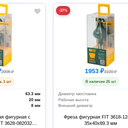
-37%
₽
1953 ₽
2006 ₽
3100 ₽
ь 1 шт
В наличии 26 шт
63.3 мм
Диаметр хвостовика
20 мм
Рабочая высота
8 мм
Внешний диаметр
ая фигурная с
Фреза фигурная FIT 3618-12
T 3628-082032
35х40х89.3 мм