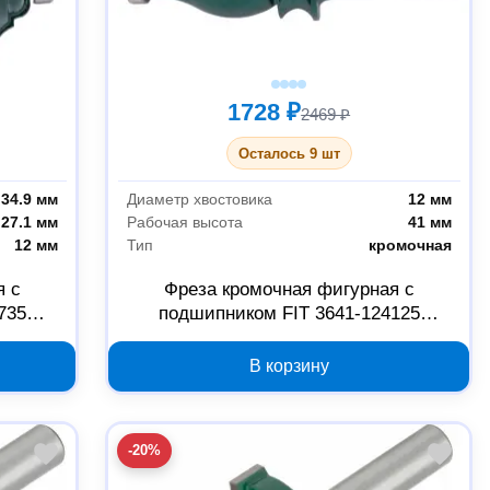
1728 ₽
2469 ₽
Осталось 9 шт
34.9 мм
Диаметр хвостовика
12 мм
27.1 мм
Рабочая высота
41 мм
12 мм
Тип
кромочная
я с
Фреза кромочная фигурная с
735
подшипником FIT 3641-124125
25.4х41х85 мм
В корзину
-20%