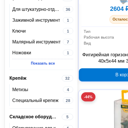
2604 
Для штукатурно-отделочных работ
36
Осталос
Зажимной инструмент
1
Ключи
1
Тип
Рабочая высота
Малярный инструмент
7
Вид
Ножовки
1
Фигирейная горизон
40x5x44 мм 
Показать все
В кор
Крепёж
32
Метизы
4
-44%
Специальный крепеж
28
Складское оборудование
5