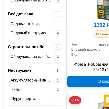
Оборудование для хранения
5
Всё для сада
5
Садовая техника
1
1362 
Садовый инструмент и инвентарь
4
Осталос
Тип
пазов
Строительное оборудование
3
Внешний диаметр
Вид
Оборудование для бетонных работ
3
Фреза T-образная
25x13x4
Инструмент
3
Аккумуляторный инструмент
1
В кор
Пилы
1
Шуруповерты
1
-33%