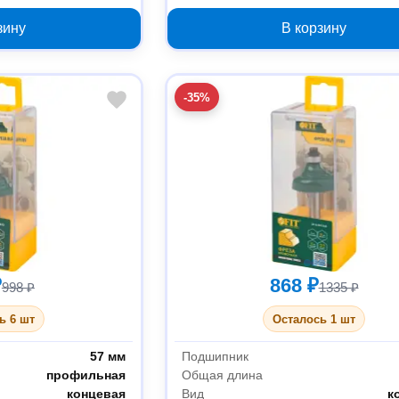
3.3 мм
зину
В корзину
-35%
₽
868 ₽
998 ₽
1335 ₽
ь 6 шт
Осталось 1 шт
57 мм
Подшипник
профильная
Общая длина
концевая
Вид
к