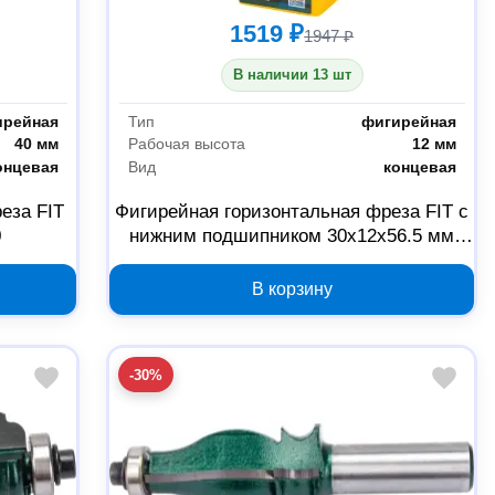
1519 ₽
1947 ₽
В наличии 13 шт
ирейная
Тип
фигирейная
40 мм
Рабочая высота
12 мм
онцевая
Вид
концевая
еза FIT
Фигирейная горизонтальная фреза FIT с
0
нижним подшипником 30x12x56.5 мм
3630-081230
В корзину
-30%