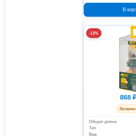
32х20х6
В кор
-13%
868 
Осталос
Общая длина
Тип
Вид