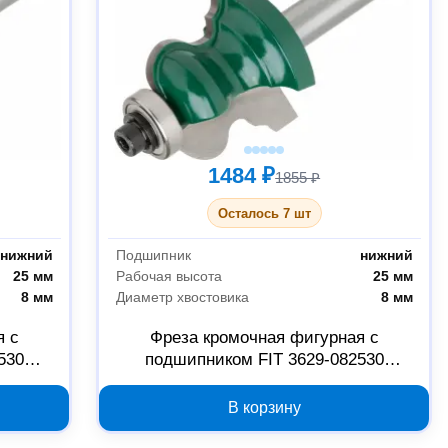
1484 ₽
1855 ₽
Осталось 7 шт
нижний
Подшипник
нижний
25 мм
Рабочая высота
25 мм
8 мм
Диаметр хвостовика
8 мм
я с
Фреза кромочная фигурная с
530
подшипником FIT 3629-082530
30х25х69.3 мм
В корзину