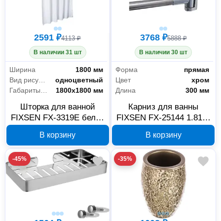
2591 ₽
3768 ₽
4113 ₽
5888 ₽
В наличии 31 шт
В наличии 30 шт
Ширина
1800 мм
Форма
прямая
Вид рисунка
одноцветный
Цвет
хром
Габариты без упаковки
1800x1800 мм
Длина
300 мм
Шторка для ванной
Карниз для ванны
FIXSEN FX-3319E белая
FIXSEN FX-25144 1.81 м
с прозрачной вставкой
хром
В корзину
В корзину
-45%
-35%