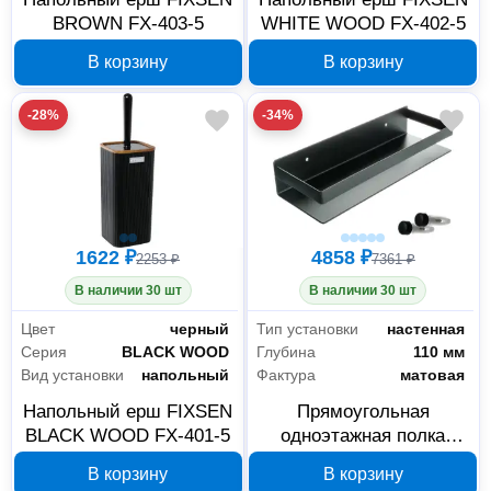
BROWN FX-403-5
WHITE WOOD FX-402-5
В корзину
В корзину
-28%
-34%
1622 ₽
4858 ₽
2253 ₽
7361 ₽
В наличии 30 шт
В наличии 30 шт
Цвет
черный
Тип установки
настенная
Серия
BLACK WOOD
Глубина
110 мм
Вид установки
напольный
Фактура
матовая
Напольный ерш FIXSEN
Прямоугольная
BLACK WOOD FX-401-5
одноэтажная полка
FIXSEN Hotel FX-
В корзину
В корзину
31003G, черная