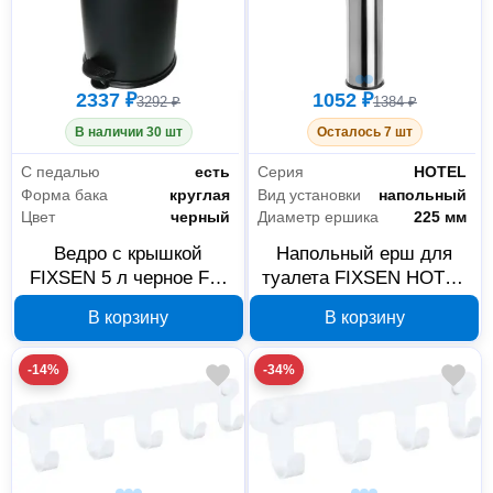
2337 ₽
1052 ₽
3292 ₽
1384 ₽
В наличии 30 шт
Осталось 7 шт
С педалью
есть
Серия
HOTEL
Форма бака
круглая
Вид установки
напольный
Цвет
черный
Диаметр ершика
225 мм
Ведро с крышкой
Напольный ерш для
FIXSEN 5 л черное FX-
туалета FIXSEN HOTEL
34024B
FX-34013, хром
В корзину
В корзину
-14%
-34%