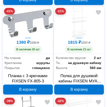
-41%
-21%
1380 ₽
1815 ₽
2339 ₽
2297 ₽
В наличии 30 шт
В наличии 15 шт
На планке
да
Количество ярусов
2 шт
Крепление
шурупы
Тип установки
на душевую кабину
Покрытие
глянцевое
Высота
560 мм
Планка с 3 крючками
Полка для душевой
FIXSEN FX-805-3
кабины FIXSEN МУАР
белая, 2 яруса FX-
В корзину
В корзину
740W-2
-39%
-42%