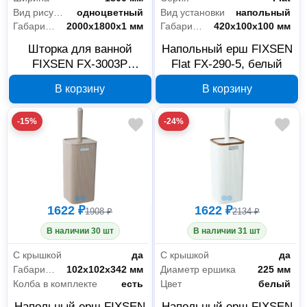
Вид рисунка
одноцветный
Вид установки
напольный
Габариты без упаковки
2000х1800х1 мм
Габариты без упаковки
420х100х100 мм
Шторка для ванной
Напольный ерш FIXSEN
FIXSEN FX-3003P
Flat FX-290-5, белый
2000x1800 мм,
В корзину
В корзину
фиолетовая
-15%
-24%
1622 ₽
1622 ₽
1908 ₽
2134 ₽
В наличии 30 шт
В наличии 31 шт
С крышкой
да
С крышкой
да
Габариты без упаковки
102х102х342 мм
Диаметр ершика
225 мм
Колба в комплекте
есть
Цвет
белый
Напольный ерш FIXSEN
Напольный ерш FIXSEN