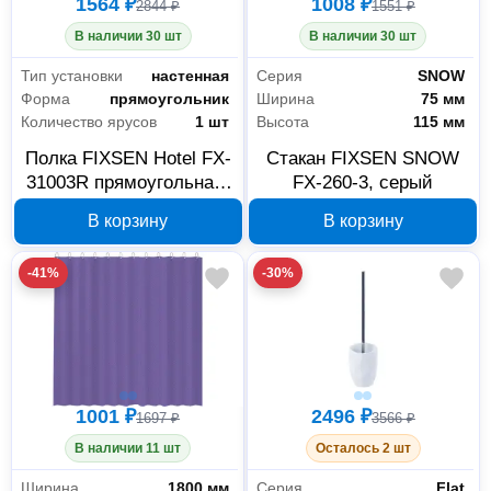
1564 ₽
1008 ₽
2844 ₽
1551 ₽
В наличии 30 шт
В наличии 30 шт
Тип установки
настенная
Серия
SNOW
Форма
прямоугольник
Ширина
75 мм
Количество ярусов
1 шт
Высота
115 мм
Полка FIXSEN Hotel FX-
Стакан FIXSEN SNOW
31003R прямоугольная,
FX-260-3, серый
одноэтажная, хром
В корзину
В корзину
-41%
-30%
1001 ₽
2496 ₽
1697 ₽
3566 ₽
В наличии 11 шт
Осталось 2 шт
Ширина
1800 мм
Серия
Flat