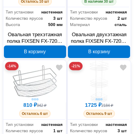
Осталось 10 шт
В наличии 30 шт
Товары для ванной комнаты и туалета
231
Тип установки
настенная
Тип установки
настенная
Количество ярусов
3 шт
Количество ярусов
2 шт
Высота
500 мм
Материал
сталь
Клининговое оборудование
4
Овальная трехэтажная
Овальная двухэтажная
Емкости для мусора
4
полка FIXSEN FX-720-3,
полка FIXSEN FX-720-2,
хром
хром
В корзину
В корзину
Офис и дом
4
-14%
-21%
Хозяйственные товары
4
Строительные материалы
1
Строительная химия
1
810 ₽
1725 ₽
942 ₽
2184 ₽
Осталось 6 шт
Осталось 9 шт
Тип установки
настенная
Тип установки
настенная
Количество ярусов
1 шт
Количество ярусов
3 шт