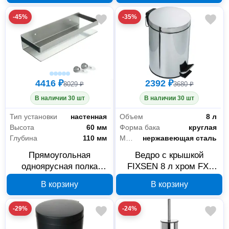
-45%
-35%
4416 ₽
2392 ₽
8029 ₽
3680 ₽
В наличии 30 шт
В наличии 30 шт
Тип установки
настенная
Объем
8 л
Высота
60 мм
Форма бака
круглая
Глубина
110 мм
Материал
нержавеющая сталь
Прямоугольная
Ведро с крышкой
одноярусная полка
FIXSEN 8 л хром FX-
FIXSEN Hotel FX-31003F
34024A
В корзину
В корзину
-29%
-24%