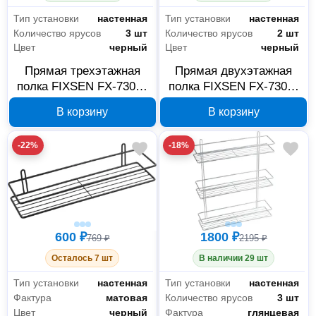
Тип установки
настенная
Тип установки
настенная
Количество ярусов
3 шт
Количество ярусов
2 шт
Цвет
черный
Цвет
черный
Прямая трехэтажная
Прямая двухэтажная
полка FIXSEN FX-730B-
полка FIXSEN FX-730B-
3, черная
2, черная
В корзину
В корзину
-22%
-18%
600 ₽
1800 ₽
769 ₽
2195 ₽
Осталось 7 шт
В наличии 29 шт
Тип установки
настенная
Тип установки
настенная
Фактура
матовая
Количество ярусов
3 шт
Цвет
черный
Фактура
глянцевая