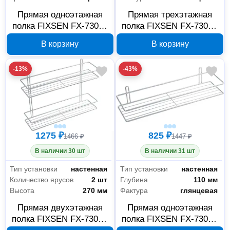
Прямая одноэтажная
Прямая трехэтажная
полка FIXSEN FX-730B-
полка FIXSEN FX-730-3,
1, черная
хром
В корзину
В корзину
-13%
-43%
1275 ₽
825 ₽
1466 ₽
1447 ₽
В наличии 30 шт
В наличии 31 шт
Тип установки
настенная
Тип установки
настенная
Количество ярусов
2 шт
Глубина
110 мм
Высота
270 мм
Фактура
глянцевая
Прямая двухэтажная
Прямая одноэтажная
полка FIXSEN FX-730-2,
полка FIXSEN FX-730-1,