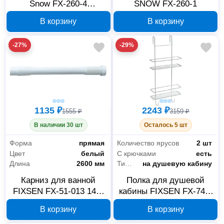
Snow FX-260-4
SNOW FX-260-1
настольная, серая
В корзину
В корзину
-27%
-29%
1135 ₽
2243 ₽
1555 ₽
3159 ₽
В наличии 30 шт
Осталось 5 шт
Форма
прямая
Количество ярусов
2 шт
Цвет
белый
С крючками
есть
Длина
2600 мм
Тип установки
на душевую кабину
Карниз для ванной
Полка для душевой
FIXSEN FX-51-013 140-
кабины FIXSEN FX-740-
260 см белый
2 двухэтажная, хром
В корзину
В корзину