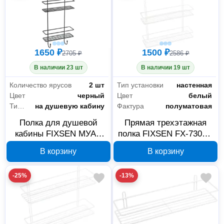
1650 ₽
1500 ₽
2705 ₽
2586 ₽
В наличии 23 шт
В наличии 19 шт
Количество ярусов
2 шт
Тип установки
настенная
Цвет
черный
Цвет
белый
Тип установки
на душевую кабину
Фактура
полуматовая
Полка для душевой
Прямая трехэтажная
кабины FIXSEN МУАР
полка FIXSEN FX-730W-
черная, 2 яруса FX-
3, белая
В корзину
В корзину
740B-2
-25%
-13%