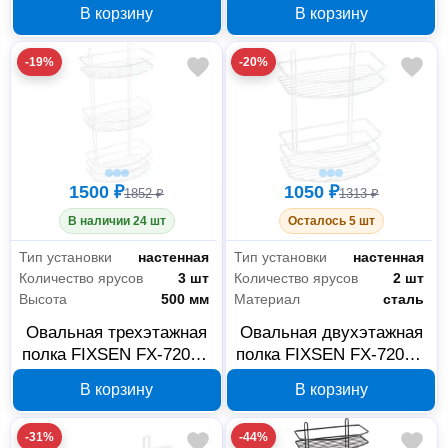
хром
хром
В корзину
В корзину
-19%
-20%
1500 ₽
1050 ₽
1852 ₽
1313 ₽
В наличии 24 шт
Осталось 5 шт
Тип установки
настенная
Тип установки
настенная
Количество ярусов
3 шт
Количество ярусов
2 шт
Высота
500 мм
Материал
сталь
Овальная трехэтажная
Овальная двухэтажная
полка FIXSEN FX-720W-
полка FIXSEN FX-720W-
3, белая
2, белая
В корзину
В корзину
-31%
-44%