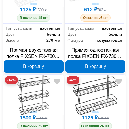
1125 ₽
612 ₽
1500 ₽
703 ₽
В наличии 15 шт
Осталось 6 шт
Тип установки
настенная
Тип установки
настенная
Цвет
белый
Цвет
белый
Высота
270 мм
Фактура
полуматовая
Прямая двухэтажная
Прямая одноэтажная
полка FIXSEN FX-730W-
полка FIXSEN FX-730W-
2, белая
1, белая
В корзину
В корзину
-14%
-42%
1500 ₽
1125 ₽
1744 ₽
1940 ₽
В наличии 25 шт
В наличии 26 шт