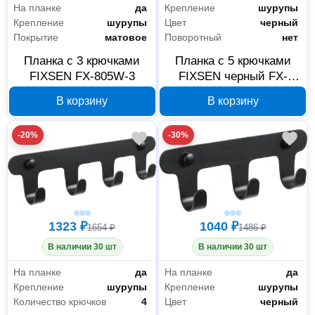
На планке
да
Крепление
шурупы
Крепление
шурупы
Цвет
черный
Покрытие
матовое
Поворотный
нет
Планка с 3 крючками
Планка с 5 крючками
FIXSEN FX-805W-3
FIXSEN черный FX-
805B-5
В корзину
В корзину
-20%
-30%
1323 ₽
1040 ₽
1654 ₽
1486 ₽
В наличии 30 шт
В наличии 30 шт
На планке
да
На планке
да
Крепление
шурупы
Крепление
шурупы
Количество крючков
4
Цвет
черный