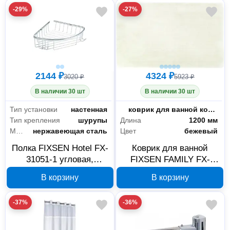
-29%
-27%
2144 ₽
4324 ₽
3020 ₽
5923 ₽
В наличии 30 шт
В наличии 30 шт
Тип установки
настенная
Тип
коврик для ванной комнаты
Тип крепления
шурупы
Длина
1200 мм
Материал
нержавеющая сталь
Цвет
бежевый
Полка FIXSEN Hotel FX-
Коврик для ванной
31051-1 угловая,
FIXSEN FAMILY FX-
одноэтажная, хром
9003A бежевый 70х120
В корзину
В корзину
см
-37%
-36%