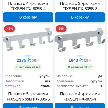
Планка с 4 крючками
Планка с 3 крючками
FIXSEN FX-805B-4
FIXSEN FX-805B-3
В корзину
В корзину
-45%
-24%
2175 ₽
1843 ₽
3955 ₽
2425 ₽
В наличии 42 шт
В наличии 30 шт
Крепление
шурупы
На планке
да
Поворотный
нет
Крепление
шурупы
Материал
сталь
Количество крючков
4
Планка с 5 крючками
Планка с 4 крючками
FIXSEN хром FX-805-5
FIXSEN FX-805-4
В корзину
В корзину