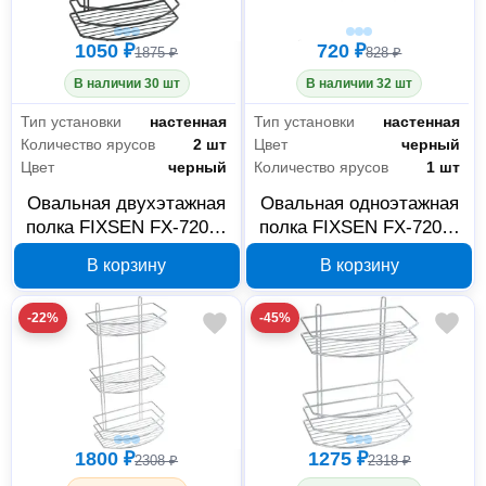
1050 ₽
720 ₽
1875 ₽
828 ₽
В наличии 30 шт
В наличии 32 шт
Тип установки
настенная
Тип установки
настенная
Количество ярусов
2 шт
Цвет
черный
Цвет
черный
Количество ярусов
1 шт
Овальная двухэтажная
Овальная одноэтажная
полка FIXSEN FX-720B-
полка FIXSEN FX-720B-
2, черная
1, черная
В корзину
В корзину
-22%
-45%
Сантехника
294
1800 ₽
1275 ₽
2308 ₽
2318 ₽
Мебель для ванной комнаты
63