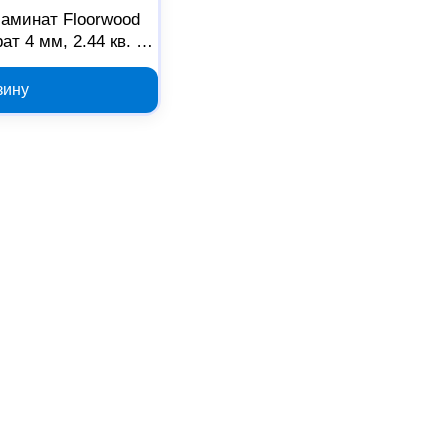
аминат Floorwood
т 4 мм, 2.44 кв. м,
9345
зину