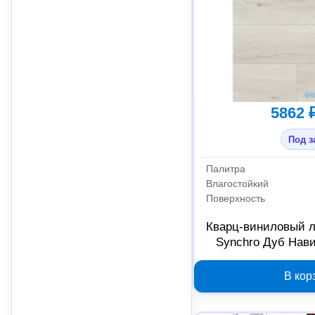
5862 
Под з
Палитра
Влагостойкий
Поверхность
Кварц-виниловый л
Synchro Дуб Нави 
Б005
В кор