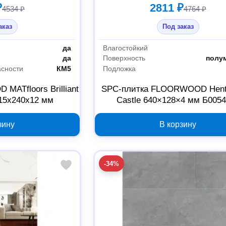
₽
2811 ₽
4534 ₽
4764 ₽
аказ
Под заказ
да
Влагостойкий
да
Поверхность
полу
асности
КМ5
Подложка
ATfloors Brilliant
SPC-плитка FLOORWOOD Henti
15х240х12 мм
Castle 640×128×4 мм Б005
зину
В корзину
-34%