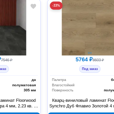
-33%
₽
5764 ₽
7546 ₽
8603 ₽
аказ
Под заказ
да
Палитра
б
полуматовая
Влагостойкий
305 мм
Поверхность
полу
аминат Floorwood
Кварц-виниловый ламинат Flo
а 4 мм, 2.23 кв. м,
Synchro Дуб Флавио Золотой 4 
9339
кв. м, Б0059347