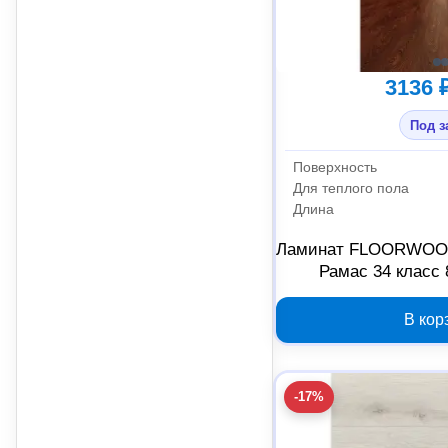
3136 
Под з
Поверхность
Для теплого пола
Длина
Ламинат FLOORWOOD
Рамас 34 класс
В кор
-17%