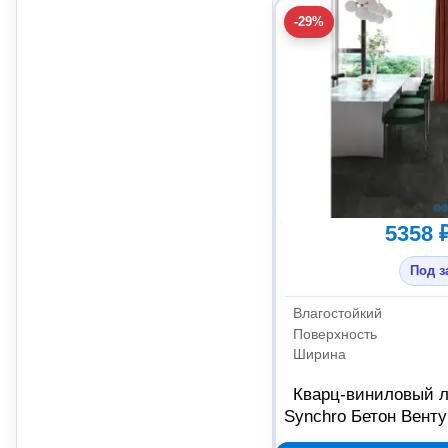
-29%
5358 
Под з
Влагостойкий
Поверхность
Ширина
Кварц-виниловый л
Synchro Бетон Вентур
Б005