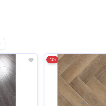
▾
-41%