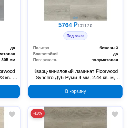
5764 ₽
10112 ₽
Под заказ
да
Палитра
бежевый
матовая
Влагостойкий
да
305 мм
Поверхность
полуматовая
orwood
Кварц-виниловый ламинат Floorwood
3 кв. м,
Synchro Дуб Руми 4 мм, 2.44 кв. м,
Б0059344
В корзину
-19%