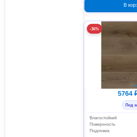
В кор
-36%
5764 
Под з
Влагостойкий
Поверхность
Подложка