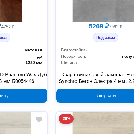
₽
5269 ₽
4752 ₽
7983 ₽
аказ
Под заказ
матовая
Влагостойкий
да
Поверхность
полу
1220 мм
Ширина
 Phantom Wax Дуб
Кварц-виниловый ламинат Flo
 8 мм Б0054446
Synchro Бетон Электра 4 мм, 2.2
Б0059338
зину
В корзину
-28%