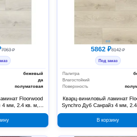
₽
5862 ₽
7063 ₽
8142 ₽
аказ
Под заказ
бежевый
Палитра
б
да
Влагостойкий
полуматовая
Поверхность
полу
аминат Floorwood
Кварц-виниловый ламинат Flo
4 мм, 2.4 кв. м,
Synchro Дуб Санрайз 4 мм, 2.44
9343
Б0059342
зину
В корзину