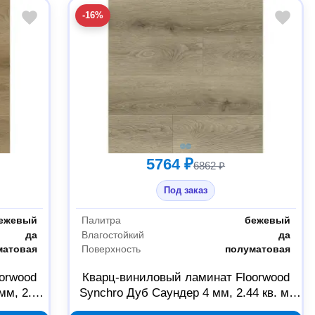
-16%
5764 ₽
6862 ₽
Под заказ
ежевый
Палитра
бежевый
да
Влагостойкий
да
матовая
Поверхность
полуматовая
orwood
Кварц-виниловый ламинат Floorwood
мм, 2.44
Synchro Дуб Саундер 4 мм, 2.44 кв. м,
Б0059346