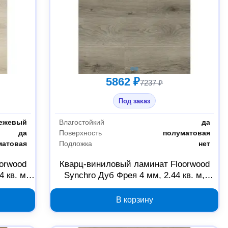
5862 ₽
7237 ₽
Под заказ
ежевый
Влагостойкий
да
да
Поверхность
полуматовая
матовая
Подложка
нет
orwood
Кварц-виниловый ламинат Floorwood
 кв. м,
Synchro Дуб Фрея 4 мм, 2.44 кв. м,
Б0059340
В корзину