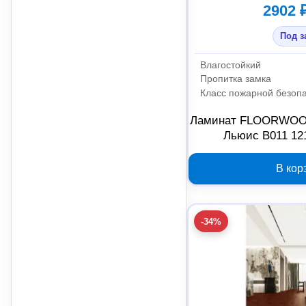
2902 
Под з
Влагостойкий
Пропитка замка
Класс пожарной безоп
Ламинат FLOORWOOD M
Льюис B011 12
В кор
-34%