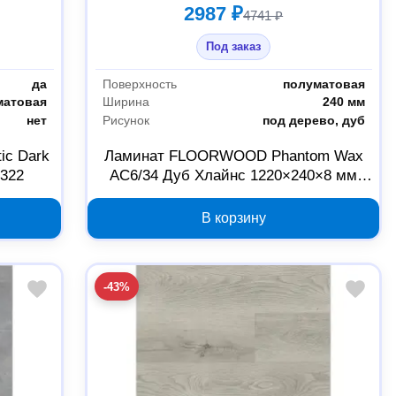
2987 ₽
4741 ₽
Под заказ
да
Поверхность
полуматовая
матовая
Ширина
240 мм
нет
Рисунок
под дерево, дуб
c Dark
Ламинат FLOORWOOD Phantom Wax
4322
AC6/34 Дуб Хлайнс 1220×240×8 мм
Б0054447
В корзину
-43%