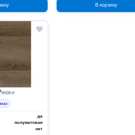
зину
В корзину
₽
9006 ₽
аказ
да
полуматовая
нет