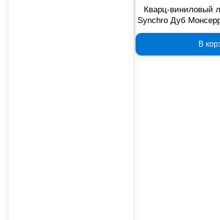
Кварц-виниловый л
Synchro Дуб Монсерра
Б005
В кор