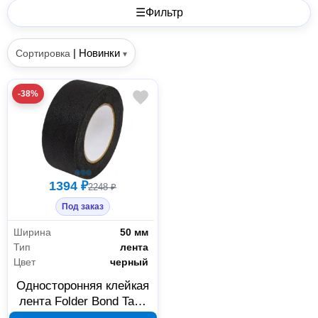
☰
Фильтр
|
Новинки
Сортировка
▾
-38%
1394 ₽
2248 ₽
Под заказ
Ширина
50 мм
Тип
лента
Цвет
черный
Односторонняя клейкая
лента Folder Bond Tape
50 мм x 20 м 306768