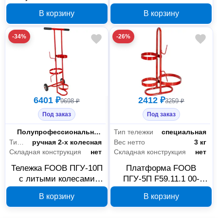
прокладок FOOB 3/4 00-
00-00003670
В корзину
В корзину
00003627
-34%
-26%
6401 ₽
2412 ₽
9698 ₽
3259 ₽
Под заказ
Под заказ
Класс товара
Полупрофессиональный
Тип тележки
специальная
Тип тележки
ручная 2-х колесная
Вес нетто
3 кг
Складная конструкция
нет
Складная конструкция
нет
Тележка FOOB ПГУ-10П
Платформа FOOB
с литыми колесами
ПГУ-5П F59.11.1 00-
F59.13.1 00-00004557
00004555
В корзину
В корзину