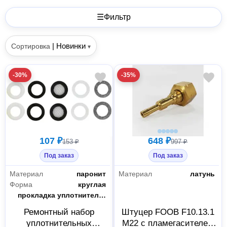
☰
Фильтр
|
Новинки
Сортировка
▾
-30%
-35%
107 ₽
648 ₽
153 ₽
997 ₽
Под заказ
Под заказ
Материал
паронит
Материал
латунь
Форма
круглая
Тип
прокладка уплотнительная
Ремонтный набор
Штуцер FOOB F10.13.1
уплотнительных
М22 с пламегасителем