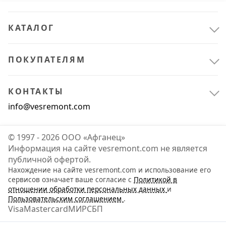
КАТАЛОГ
ПОКУПАТЕЛЯМ
КОНТАКТЫ
info@vesremont.com
© 1997 - 2026 ООО «Афганец»
Информация на сайте vesremont.com не является
публичной офертой.
Нахождение на сайте vesremont.com и использование его
Складское оборудование
2
сервисов означает ваше согласие с
Политикой в
отношении обработки персональных данных
и
Складская техника
2
Пользовательским соглашением
.
Visa
Mastercard
МИР
СБП
Сантехника
1