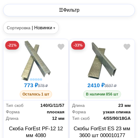
☰
Фильтр
|
Новинки
Сортировка
▾
-21%
-33%
773 ₽
2410 ₽
978 ₽
3597 ₽
Осталось 1 шт
В наличии 856 шт
Тип скоб
140/G/11/57
Длина
23 мм
Форма
плоская
Форма
узкая спинка
Длина
12 мм
Тип скоб
4/55/90/18GA
Скоба ForEst PF-12 12
Скобы ForEst ES 23 мм
мм 4080
3600 шт 000010177