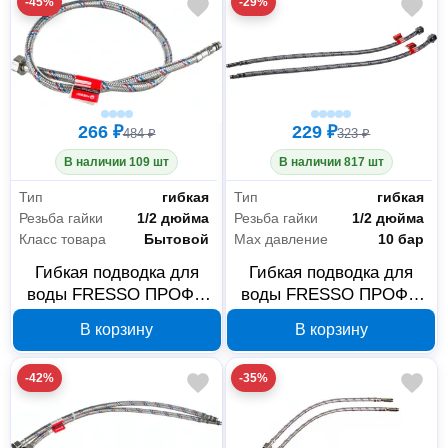
-45%
-29%
266 ₽
229 ₽
484 ₽
323 ₽
В наличии 109 шт
В наличии 817 шт
Тип
гибкая
Тип
гибкая
Резьба гайки
1/2 дюйма
Резьба гайки
1/2 дюйма
Класс товара
Бытовой
Max давление
10 бар
Гибкая подводка для
Гибкая подводка для
воды FRESSO ПРОФФ
воды FRESSO ПРОФФ
573-238, пара М10x1/2,
573-237, пара М10x1/2,
В корзину
В корзину
0,8 м
0,6 м
-42%
-35%