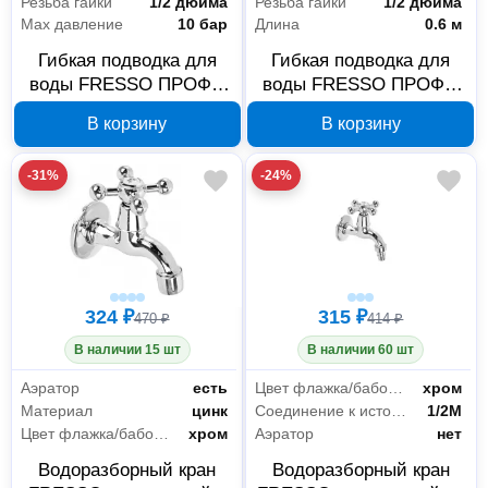
Резьба гайки
1/2 дюйма
Резьба гайки
1/2 дюйма
Max давление
10 бар
Длина
0.6 м
Гибкая подводка для
Гибкая подводка для
воды FRESSO ПРОФФ
воды FRESSO ПРОФФ
573-223, Г1/2-Г1/2, 0,8 м
573-221, 0,6 м
В корзину
В корзину
-31%
-24%
324 ₽
315 ₽
470 ₽
414 ₽
В наличии 15 шт
В наличии 60 шт
Аэратор
есть
Цвет флажка/бабочки
хром
Материал
цинк
Соединение к источнику
1/2M
Цвет флажка/бабочки
хром
Аэратор
нет
Водоразборный кран
Водоразборный кран