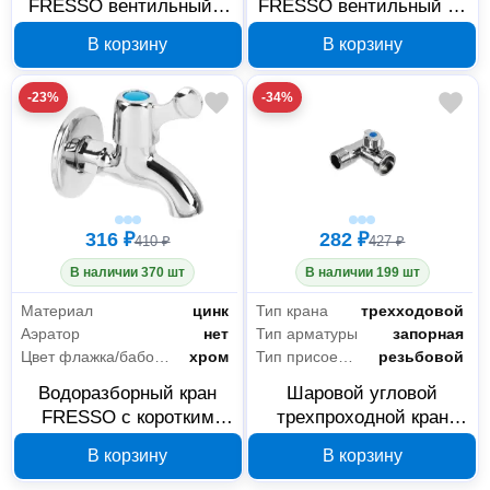
FRESSO вентильный с
FRESSO вентильный со
аэратором 1/2M, цинк,
штуцером 1/2M, цинк,
В корзину
В корзину
554-039
554-037
-23%
-34%
316 ₽
282 ₽
410 ₽
427 ₽
В наличии 370 шт
В наличии 199 шт
Материал
цинк
Тип крана
трехходовой
Аэратор
нет
Тип арматуры
запорная
Цвет флажка/бабочки
хром
Тип присоединения
резьбовой
Водоразборный кран
Шаровой угловой
FRESSO с коротким
трехпроходной кран
изливом 1/2M, цинк,
FRESSO 554-446,
В корзину
В корзину
554-034
1/2x3/4x1/2, хром