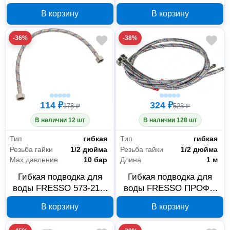
короткий излив, 1/2M,
короткий излив, 1/2M,
В корзину
В корзину
латунь
цинк, хром
-36%
-38%
114 ₽
324 ₽
178 ₽
523 ₽
В наличии 12 шт
В наличии 128 шт
Тип
гибкая
Тип
гибкая
Резьба гайки
1/2 дюйма
Резьба гайки
1/2 дюйма
Max давление
10 бар
Длина
1 м
Гибкая подводка для
Гибкая подводка для
воды FRESSO 573-219,
воды FRESSO ПРОФФ
1/2-1/2, 0,5 м
573-239, пара М10x1/2,
В корзину
В корзину
1 м