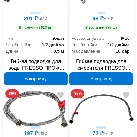
201 ₽
198 ₽
347 ₽
305 ₽
В наличии 2618 шт
В наличии 589 шт
Тип
гибкая
Резьба штуцера
М10
Резьба гайки
1/2 дюйма
Резьба гайки
1/2 дюйма
Длина
0.5 м
Max давление
10 бар
Гибкая подводка для
Гибкая подводка для
воды FRESSO ПРОФФ
смесителя FRESSO
573-236, пара М10x1/2,
573-235, Г1/2-M10, 0,4
В корзину
В корзину
0,5 м
м, 2 шт
-36%
-36%
197 ₽
172 ₽
308 ₽
269 ₽