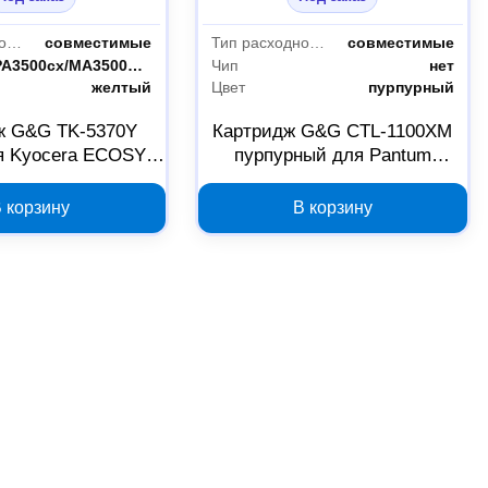
Тип расходного материала
совместимые
Тип расходного материала
совместимые
сть
ECOSYS PA3500cx/MA3500cifx
Чип
нет
желтый
Цвет
пурпурный
ж G&G TK-5370Y
Картридж G&G CTL-1100XM
я Kyocera ECOSYS
пурпурный для Pantum
MA3500cifx, арт.
CP1100/CP1100DN/CP1100DW,
2047987
арт. 2048116
 корзину
В корзину