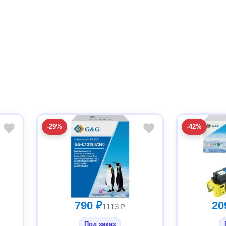
-29%
-42%
790 ₽
20
1113 ₽
Под заказ