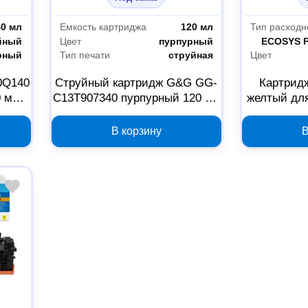
40 мл
Емкость картриджа
120 мл
йный
Цвет
пурпурный
Совместимо
рный
Тип печати
струйная
Цвет
0Q140
Струйный картридж G&G GG-
Картрид
0 мл
C13T907340 пурпурный 120 мл
желтый дл
/7750
для Epson 1527935
PA3500cx/
В корзину
В