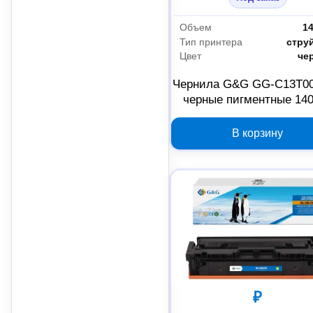
Объем
1
Тип принтера
стру
Цвет
че
Чернила G&G GG-C13T0
черные пигментные 14
для Epson EcoTank 7700
1430617
В корзину
₽