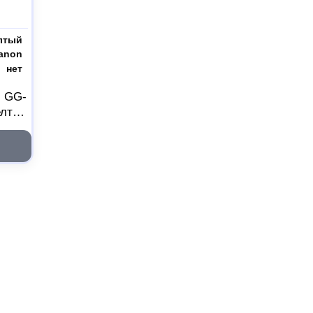
лтый
anon
нет
G GG-
елтый