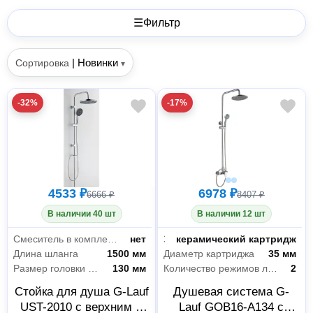
☰
Фильтр
|
Новинки
Сортировка
▾
-32%
-17%
4533 ₽
6978 ₽
6666 ₽
8407 ₽
В наличии 40 шт
В наличии 12 шт
Смеситель в комплекте
нет
Запорный клапан
керамический картридж
Длина шланга
1500 мм
Диаметр картриджа
35 мм
Размер головки ручного душа
130 мм
Количество режимов лейки
2
Стойка для душа G-Lauf
Душевая система G-
UST-2010 с верхним и
Lauf GOB16-A134 с