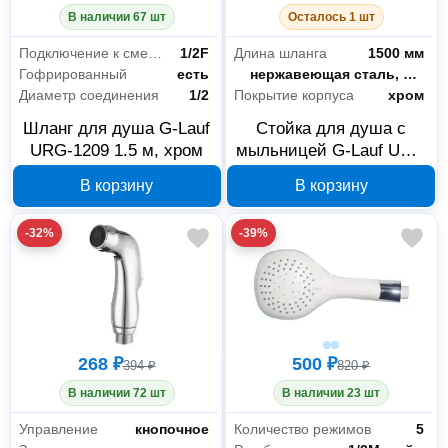
В наличии 67 шт
Осталось 1 шт
Подключение к смесителю
1/2F
Длина шланга
1500 мм
Гофрированный
есть
Материал корпуса
нержавеющая сталь, пластик
Диаметр соединения
1/2
Покрытие корпуса
хром
Шланг для душа G-Lauf
Стойка для душа с
URG-1209 1.5 м, хром
мыльницей G-Lauf USJ-
1201
В корзину
В корзину
-32%
-39%
268 ₽
500 ₽
394 ₽
820 ₽
В наличии 72 шт
В наличии 23 шт
Управление
кнопочное
Количество режимов
5