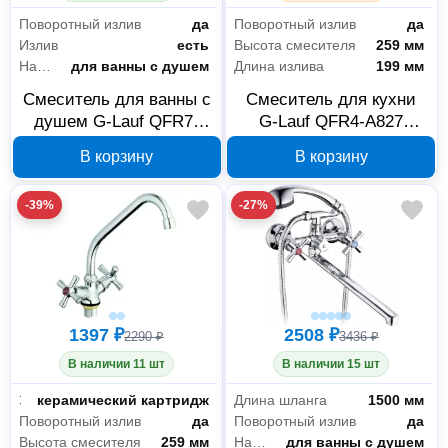
Комплектующие и расходные материалы для сантехники
8
Поворотный излив
да
Поворотный излив
да
Излив
есть
Высота смесителя
259 мм
Товары для ванной комнаты и туалета
201
Назначение
для ванны с душем
Длина излива
199 мм
Смеситель для ванны с
Смеситель для кухни
душем G-Lauf QFR7-
G-Lauf QFR4-A827
A722 с круглым
двухрычажный
В корзину
В корзину
длинным поворотным
изливом 310 мм, хром
-39%
-27%
1397 ₽
2508 ₽
2290 ₽
3436 ₽
В наличии 11 шт
В наличии 15 шт
Запорный клапан
керамический картридж
Длина шланга
1500 мм
Поворотный излив
да
Поворотный излив
да
Высота смесителя
259 мм
Назначение
для ванны с душем