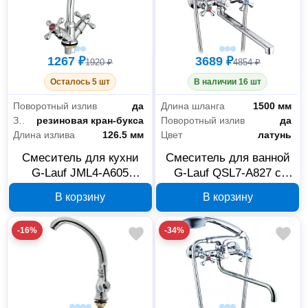
1267 ₽
3689 ₽
1920 ₽
4854 ₽
Осталось 5 шт
В наличии 16 шт
Поворотный излив
да
Длина шланга
1500 мм
Запорный клапан
резиновая кран-букса
Поворотный излив
да
Длина излива
126.5 мм
Цвет
латунь
Смеситель для кухни
Смеситель для ванной
G-Lauf JML4-A605
G-Lauf QSL7-A827 с
двухрычажный
душевой лейкой,
В корзину
В корзину
латунь
-16%
-34%