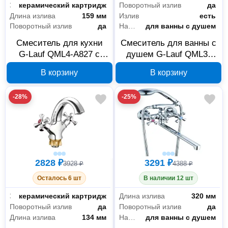
Запорный клапан
керамический картридж
Поворотный излив
да
Длина излива
159 мм
Излив
есть
Поворотный излив
да
Назначение
для ванны с душем
Смеситель для кухни
Смеситель для ванны с
G-Lauf QML4-A827 с
душем G-Lauf QML3-
поворотным изливом
A827 с коротким
В корзину
В корзину
360 градусов, хром
поворотным изливом
191 мм, хром
-28%
-25%
2828 ₽
3291 ₽
3928 ₽
4388 ₽
Осталось 6 шт
В наличии 12 шт
Запорный клапан
керамический картридж
Длина излива
320 мм
Поворотный излив
да
Поворотный излив
да
Длина излива
134 мм
Назначение
для ванны с душем