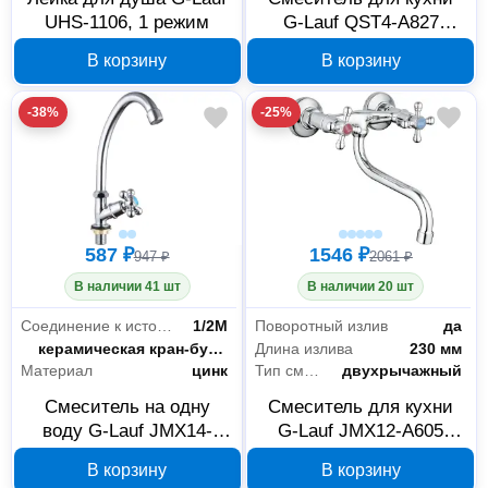
UHS-1106, 1 режим
G-Lauf QST4-A827
двухрычажный
В корзину
В корзину
-38%
-25%
587 ₽
1546 ₽
947 ₽
2061 ₽
В наличии 41 шт
В наличии 20 шт
Соединение к источнику
1/2M
Поворотный излив
да
Запорный клапан
керамическая кран-букса
Длина излива
230 мм
Материал
цинк
Тип смесителя
двухрычажный
Смеситель на одну
Смеситель для кухни
воду G-Lauf JMX14-
G-Lauf JMX12-A605
A605
настенный
В корзину
В корзину
двухрычажный