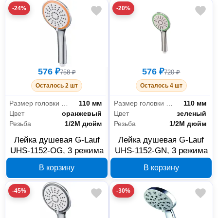
-24%
-20%
576 ₽
576 ₽
758 ₽
720 ₽
Осталось 2 шт
Осталось 4 шт
Размер головки лейки
110 мм
Размер головки лейки
110 мм
Цвет
оранжевый
Цвет
зеленый
Резьба
1/2M дюйм
Резьба
1/2M дюйм
Лейка душевая G-Lauf
Лейка душевая G-Lauf
UHS-1152-OG, 3 режима
UHS-1152-GN, 3 режима
В корзину
В корзину
-45%
-30%