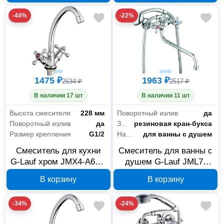
-44%
-22%
1475 ₽
1963 ₽
2634 ₽
2517 ₽
В наличии 17 шт
В наличии 11 шт
Высота смесителя
228 мм
Поворотный излив
да
Поворотный излив
да
Запорный клапан
резиновая кран-букса
Размер крепления
G1/2
Назначение
для ванны с душем
Смеситель для кухни
Смеситель для ванны с
G-Lauf хром JMX4-A605,
душем G-Lauf JML7-
2 шт
A605 с круглым
В корзину
В корзину
длинным поворотным
изливом 310 мм, хром
-34%
-24%