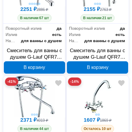
2251 ₽
2155 ₽
2886 ₽
2763 ₽
В наличии 67 шт
В наличии 21 шт
Поворотный излив
да
Поворотный излив
да
Излив
есть
Излив
есть
Назначение
для ванны с душем
Назначение
для ванны с душем
Смеситель для ванны с
Смеситель для ванны с
душем G-Lauf QFR7-
душем G-Lauf QFR7-
C722 с длинным
A827 с круглым
В корзину
В корзину
поворотным изливом
длинным поворотным
321 мм, хром
изливом 310 мм, хром
-41%
-14%
Сантехника
217
2371 ₽
1607 ₽
4019 ₽
1869 ₽
Инженерная сантехника
8
В наличии 44 шт
Осталось 10 шт