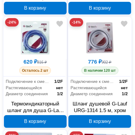
ручным душем
лейкой Тропический
В корзину
В корзину
дождь
-24%
-14%
620 ₽
776 ₽
816 ₽
902 ₽
Осталось 2 шт
В наличии 120 шт
Подключение к смесителю
1/2F
Подключение к смесителю
1/2F
Растягивающийся
нет
Растягивающийся
нет
Диаметр соединения
1/2
Диаметр соединения
1/2
Термоиндикаторный
Шланг душевой G-Lauf
шланг для душа G-Lauf
URG-1314 1.5 м, хром
URG-1315 150 см
В корзину
В корзину