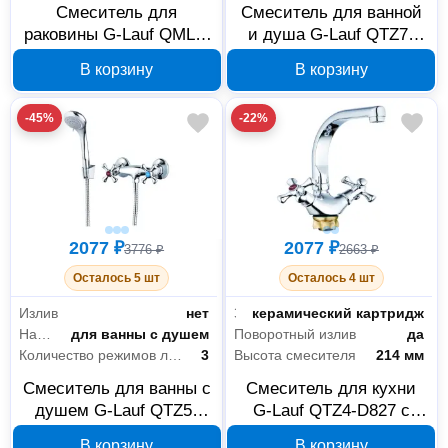
Смеситель для
Смеситель для ванной
раковины G-Lauf QML1-
и душа G-Lauf QTZ7-
A827 с коротким
A827 с поворотным
В корзину
В корзину
поворотным изливом,
изливом 32 см, хром
хром
-45%
-22%
2077 ₽
2077 ₽
3776 ₽
2663 ₽
Осталось 5 шт
Осталось 4 шт
Излив
нет
Запорный клапан
керамический картридж
Назначение
для ванны с душем
Поворотный излив
да
Количество режимов лейки
3
Высота смесителя
214 мм
Смеситель для ванны с
Смеситель для кухни
душем G-Lauf QTZ5-
G-Lauf QTZ4-D827 с
A827 без излива, хром
поворотным изливом
В корзину
В корзину