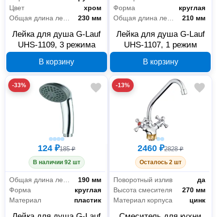
Цвет
хром
Форма
круглая
Общая длина лейки
230 мм
Общая длина лейки
210 мм
Лейка для душа G-Lauf
Лейка для душа G-Lauf
UHS-1109, 3 режима
UHS-1107, 1 режим
В корзину
В корзину
-33%
-13%
124 ₽
2460 ₽
185 ₽
2828 ₽
В наличии 92 шт
Осталось 2 шт
Общая длина лейки
190 мм
Поворотный излив
да
Форма
круглая
Высота смесителя
270 мм
Материал
пластик
Материал корпуса
цинк
Лейка для душа G-Lauf
Смеситель для кухни