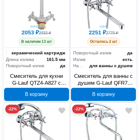
2053 ₽
2251 ₽
2933 ₽
2779 ₽
В наличии 13 шт
Осталось 2 шт
Запорный клапан
керамический картридж
Поворотный излив
да
Длина излива
161.5 мм
Излив
есть
Поворотный излив
да
Назначение
для ванны с душем
Смеситель для кухни
Смеситель для ванны с
G-Lauf QTZ4-A827 с
душем G-Lauf QFR7-
поворотным изливом
C827 с длинным
В корзину
В корзину
360 градусов, хром
поворотным изливом
321 мм, хром
-22%
-22%