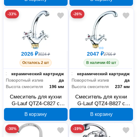
360 градусов, хром
-33%
-26%
2026 ₽
2047 ₽
3024 ₽
2766 ₽
Осталось 2 шт
В наличии 40 шт
Запорный клапан
керамический картридж
Запорный клапан
керамический картридж
Поворотный излив
да
Поворотный излив
да
Высота смесителя
196 мм
Высота смесителя
237 мм
Смеситель для кухни
Смеситель для кухни
G-Lauf QTZ4-C827 с
G-Lauf QTZ4-B827 с
поворотным изливом
поворотным изливом
В корзину
В корзину
360 градусов, хром
360 градусов, хром
-30%
-19%