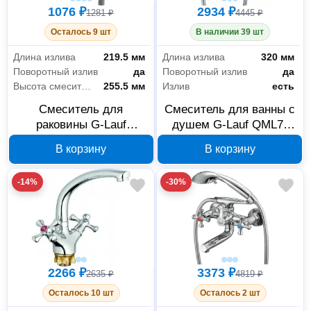
1076 ₽
2934 ₽
1281 ₽
4445 ₽
Осталось 9 шт
В наличии 39 шт
Длина излива
219.5 мм
Длина излива
320 мм
Поворотный излив
да
Поворотный излив
да
Высота смесителя
255.5 мм
Излив
есть
Смеситель для
Смеситель для ванны с
раковины G-Lauf
душем G-Lauf QML7-
QML14-A119 с коротким
A827 с литым
В корзину
В корзину
поворотным изливом,
поворотным изливом
хром
320 мм, хром
-14%
-30%
2266 ₽
3373 ₽
2635 ₽
4819 ₽
Осталось 10 шт
Осталось 2 шт