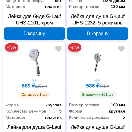
Защита от перекручивания
нет
Резьба
1/2M дюйм
Материал
пластик
Размер головки лейки
130 мм
Лейка для биде G-Lauf
Лейка для душа G-Lauf
UHS-2101, хром
UHS-1232, 5 режимов
В корзину
В корзину
-45%
-24%
689 ₽
586 ₽
1253 ₽
771 ₽
Осталось 1 шт
В наличии 101 шт
Форма
круглая
Размер головки лейки
100 мм
Количество режимов
5
Форма
круглая
Материал
пластик
Количество режимов
5
Лейка для душа G-Lauf
Лейка для душа G-Lauf