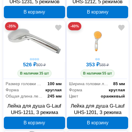
UHS-1231, 5 режимов
UHS-1212, 5 режимов
В корзину
В корзину
-35%
-40%
526 ₽
353 ₽
809 ₽
588 ₽
В наличии 35 шт
В наличии 55 шт
Размер головки лейки
100 мм
Ширина головки лейки
85 мм
Форма
круглая
Форма
круглая
Общая длина лейки
245 мм
Цвет
оранжевый
Лейка для душа G-Lauf
Лейка для душа G-Lauf
UHS-1211, 3 режима
UHS-1201, 3 режима
В корзину
В корзину