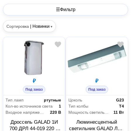
☰
Фильтр
|
Новинки
Сортировка
▾
₽
₽
Под заказ
Под заказ
Тип ламп
ртутные
Цоколь
G23
Кол-во источников света
1
Тип колбы
T4
Входное напряжение
220 В
Мощность светильника
11 Вт
Дроссель GALAD 1И
Люминесцентный
700 ДРЛ 44-019 220 В
светильник GALAD ЛПО