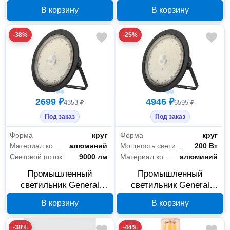
GWL-GX53-M-IP20
General Lighting Systems
В корзину
В корзину
661802
GSPO-LB1-18-600-IP40-
6-PR 420219
-38%
-25%
2699 ₽
4946 ₽
4353 ₽
6595 ₽
Под заказ
Под заказ
Форма
круг
Форма
круг
Материал корпуса
алюминий
Мощность светильника
200 Вт
Световой поток
9000 лм
Материал корпуса
алюминий
Промышленный
Промышленный
светильник General
светильник General
Lighting Systems GHB-
Lighting Systems GHB-
В корзину
В корзину
U1-100BT-IP65-6 420014
U1-200BT-IP65-6 420016
-38%
-44%