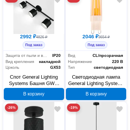
2992 ₽
2046 ₽
4826 ₽
3654 ₽
Под заказ
Под заказ
Защита от пыли и влаги
IP20
Вид
CL/прозрачная
Вид крепления
накладной
Напряжение
220 В
Цоколь
GX53
Тип
светодиодная
Спот General Lighting
Светодиодная лампа
Systems Башня GWL-
General Lighting Systems
3GX53-M-IP20 тройной
G9 7 Вт 4500 К 10 шт
В корзину
В корзину
661745
680002
-26%
-19%