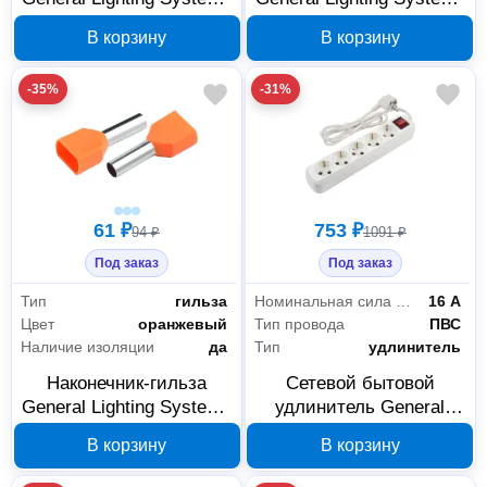
НГИ2 GNGI-E2-2x2,5-10-
НГИ2 GNGI-E2-2x0,75-8-
В корзину
В корзину
50 фиолетовый 476269
50 красный 476263
-35%
-31%
61 ₽
753 ₽
94 ₽
1091 ₽
Под заказ
Под заказ
Тип
гильза
Номинальная сила тока
16 А
Цвет
оранжевый
Тип провода
ПВС
Наличие изоляции
да
Тип
удлинитель
Наконечник-гильза
Сетевой бытовой
General Lighting Systems
удлинитель General
НГИ2 GNGI-E2-2x0,5-8-
Lighting Systems на 5
В корзину
В корзину
50 оранжевый 476262
розеток, 5 м, 16 А,
470109