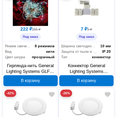
222 ₽
7 ₽
255 ₽
9 ₽
Под заказ
Под заказ
Режим свечения
8 режимов
Ширина светодиодной ленты
10 мм
Вид
нити
Защита от пыли и влаги
IP 20
Цвет шнура
прозрачный
Тип
коннектор
Гирлянда-нить General
Коннектор General
Lighting Systems GLFG-
Lighting Systems
100-500-IP20-X-6 530001
GSC10-RGB-STS-IP20
В корзину
В корзину
520031
-42%
-26%