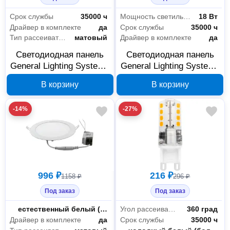
Срок службы
35000 ч
Мощность светильника
18 Вт
Драйвер в комплекте
да
Срок службы
35000 ч
Тип рассеивателя
матовый
Драйвер в комплекте
да
Светодиодная панель
Светодиодная панель
General Lighting Systems
General Lighting Systems
GLPB-SW1-12BT-170-6
GLPB-SW1-18BT-225-4
В корзину
В корзину
412283
412284
-14%
-27%
996 ₽
216 ₽
1158 ₽
296 ₽
Под заказ
Под заказ
Цветность
естественный белый (3300-5000 К)
Угол рассеивания
360 град
Драйвер в комплекте
да
Срок службы
35000 ч