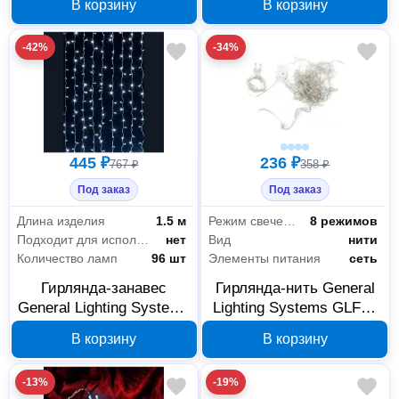
В корзину
В корзину
CR-RGB 530025
530011
-42%
-34%
445 ₽
236 ₽
767 ₽
358 ₽
Под заказ
Под заказ
Длина изделия
1.5 м
Режим свечения
8 режимов
Подходит для использования на улице
нет
Вид
нити
Количество ламп
96 шт
Элементы питания
сеть
Гирлянда-занавес
Гирлянда-нить General
General Lighting Systems
Lighting Systems GLFG-
GLFG-96-150-100-IP20-
100-500-IP20-X-RGB
В корзину
В корзину
CR-6 530005
530003
-13%
-19%