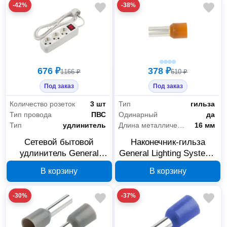
-42%
-38%
676 ₽
378 ₽
1166 ₽
610 ₽
Под заказ
Под заказ
Количество розеток
3 шт
Тип
гильза
Тип провода
ПВС
Одинарный
да
Тип
удлинитель
Длина металлической части
16 мм
Сетевой бытовой
Наконечник-гильза
удлинитель General
General Lighting Systems
Lighting Systems на 3
НГИ1 GNGI-E-25-16-50
В корзину
В корзину
розетки, 7 м, 16 А,
коричнево-зеленый
470105
476259
-30%
-37%