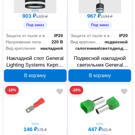
903 ₽
967 ₽
1220 ₽
1194 ₽
Под заказ
Под заказ
Защита от пыли и влаги
IP20
Защита от пыли и влаги
IP20
Напряжение питания
220 В
Вид крепления
подвесной
Вид крепления
накладной
Тип лампы
галогенная/светодиодная
Накладной спот General
Подвесной накладной
Lighting Systems Кирпич
светильник General
GX53 IP20 с боковым
Lighting Systems Кирпич
В корзину
В корзину
рассеивателем 661767
GX53 IP20 661776
-18%
-28%
146 ₽
447 ₽
178 ₽
621 ₽