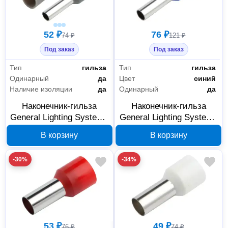
52 ₽
76 ₽
74 ₽
121 ₽
Под заказ
Под заказ
Тип
гильза
Тип
гильза
Одинарный
да
Цвет
синий
Наличие изоляции
да
Одинарный
да
Наконечник-гильза
Наконечник-гильза
General Lighting Systems
General Lighting Systems
НГИ1 GNGI-E-4-9-50
НГИ1 GNGI-E-2,5-8-50
В корзину
В корзину
серый 476254
синий 476253
-30%
-34%
53 ₽
49 ₽
76 ₽
74 ₽