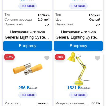
Под заказ
Под заказ
Тип
гильза
Тип
гильза
Сечение провода
1.5 мм²
Цвет
белый
Одинарный
да
Одинарный
да
Наконечник-гильза
Наконечник-гильза
General Lighting Systems
General Lighting Systems
НГИ1 GNGI-E-1,5-8-50
НГИ1 GNGI-E-0,75-8-50
В корзину
В корзину
красный 476252
белый 476249
-37%
-28%
256 ₽
1521 ₽
406 ₽
2113 ₽
Под заказ
Под заказ
Материал
металл
Мощность светильника
60 Вт