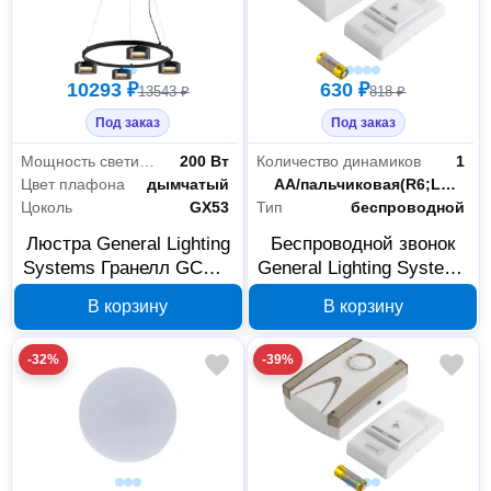
10293 ₽
630 ₽
13543 ₽
818 ₽
Под заказ
Под заказ
Мощность светильника
200 Вт
Количество динамиков
1
Цвет плафона
дымчатый
Питание
AA/пальчиковая(R6;LR6;FR6) / 23А(3LR50;MN21;K23A;LRV08)
Цоколь
GX53
Тип
беспроводной
Люстра General Lighting
Беспроводной звонок
Systems Гранелл GCHL-
General Lighting Systems
4GX53-M под лампу
GDB-B-004 на
В корзину
В корзину
662849
батарейках 800655
-32%
-39%