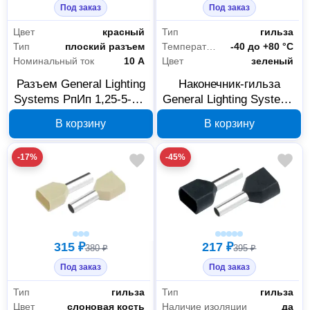
Под заказ
Под заказ
Цвет
красный
Тип
гильза
Тип
плоский разъем
Температура эксплуатации
-40 до +80 °С
Номинальный ток
10 А
Цвет
зеленый
Разъем General Lighting
Наконечник-гильза
Systems РпИп 1,25-5-0,8
General Lighting Systems
плоский папа красный
НГИ2 GNGI-E2-2x16-14-
В корзину
В корзину
50 шт 476223
50 зеленый 476274
-17%
-45%
315 ₽
217 ₽
380 ₽
395 ₽
Под заказ
Под заказ
Тип
гильза
Тип
гильза
Цвет
слоновая кость
Наличие изоляции
да