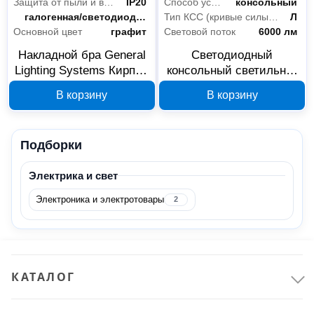
Защита от пыли и влаги
IP20
Способ установки
консольный
Тип лампы
галогенная/светодиодная
Тип КСС (кривые силы света)
Л
Основной цвет
графит
Световой поток
6000 лм
Накладной бра General
Светодиодный
Lighting Systems Кирпич
консольный светильник
GWL-GX53-M-IP20 с
General Lighting Systems
В корзину
В корзину
выключателем 661780
60 Вт 460001
Подборки
Электрика и свет
Электроника и электротовары
2
КАТАЛОГ