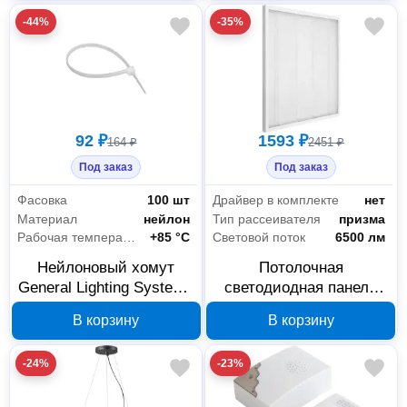
-44%
-35%
92 ₽
1593 ₽
164 ₽
2451 ₽
Под заказ
Под заказ
Фасовка
100 шт
Драйвер в комплекте
нет
Материал
нейлон
Тип рассеивателя
призма
Рабочая температура Max
+85 °С
Световой поток
6500 лм
Нейлоновый хомут
Потолочная
General Lighting Systems
светодиодная панель
GNC-36-150-W 3.6х150
General Lighting Systems
В корзину
В корзину
мм 475304
GLL-600-72-IP40-6 72 Вт
6500 К 414035
-24%
-23%