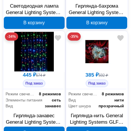
Светодиодная лампа
Гирлянда-бахрома
General Lighting Systems
General Lighting Systems
GLDEN-CWS-12-230-
GLFG-48-180-50-IP20-
В корзину
В корзину
E14-6500 E14 12 Вт
FL-RGB 530026
661004
-34%
-35%
445 ₽
385 ₽
674 ₽
592 ₽
Под заказ
Под заказ
Режим свечения
8 режимов
Режим свечения
8 режимов
Элементы питания
сеть
Вид
нити
Вид
занавес
Цвет шнура
прозрачный
Гирлянда-занавес
Гирлянда-нить General
General Lighting Systems
Lighting Systems GLFG-
GLFG-96-150-100-IP20-
200-1000-IP20-X-6