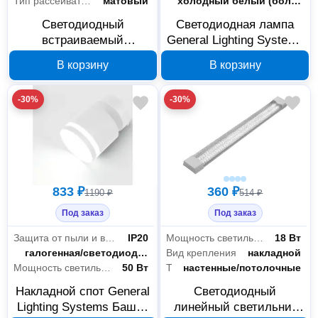
Тип рассеивателя
матовый
Цветность
холодный белый (более 5000 К)
Светодиодный
Светодиодная лампа
встраиваемый
General Lighting Systems
светильник General
GLDEN G9 5 Вт 6500 К
В корзину
В корзину
Lighting Systems 412169
661545
круглый 14 Вт D168
-30%
-30%
833 ₽
360 ₽
1190 ₽
514 ₽
Под заказ
Под заказ
Защита от пыли и влаги
IP20
Мощность светильника
18 Вт
Тип лампы
галогенная/светодиодная
Вид крепления
накладной
Мощность светильника
50 Вт
Тип
настенные/потолочные
Накладной спот General
Светодиодный
Lighting Systems Башня
линейный светильник