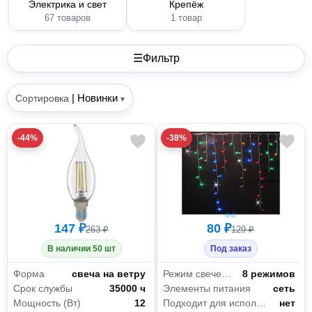
Электрика и свет
Крепёж
67 товаров
1 товар
☰
Фильтр
|
Новинки
Сортировка
▾
-44%
-38%
147 ₽
80 ₽
263 ₽
129 ₽
В наличии 50 шт
Под заказ
Форма
свеча на ветру
Режим свечения
8 режимов
Срок службы
35000 ч
Элементы питания
сеть
Мощность (Вт)
12
Подходит для использования на улице
нет