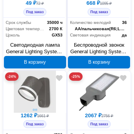
49 ₽
668 ₽
72 ₽
1095 ₽
Под заказ
Под заказ
Электрика и свет
67
Срок службы
35000 ч
Количество мелодий
36
Цветовая температура
2700 К
Питание
AA/пальчиковая(R6;LR6;FR6) / 23А(3LR50;MN21;K23A;LRV08)
Аксессуары и комплектующие
1
Цоколь
GX53
Световая индикация
да
Освещение
31
Светодиодная лампа
Беспроводной звонок
General Lighting Systems
General Lighting Systems
Светильники
15
GX53 9 Вт 2700 К
GDB-B-002 800653
В корзину
В корзину
660362
Сетевые удлинители
4
-24%
-25%
Электромонтажная продукция
14
Показать все
Крепёж
1
1262 ₽
2067 ₽
Специальный крепеж
1
1661 ₽
2756 ₽
Под заказ
Под заказ