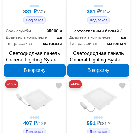
381 ₽
381 ₽
657 ₽
515 ₽
Под заказ
Под заказ
Срок службы
35000 ч
Цветность
естественный белый (3300-5000 К)
Драйвер в комплекте
да
Драйвер в комплекте
да
Тип рассеивателя
матовый
Тип рассеивателя
матовый
Светодиодная панель
Светодиодная панель
General Lighting Systems
General Lighting Systems
GLPB-RW1-12BT-170-6
GLPB-RW1-12BT-170-4
В корзину
В корзину
412277
412276
-45%
-44%
407 ₽
551 ₽
740 ₽
984 ₽
Под заказ
Под заказ