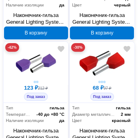
Наличие изоляции
да
Цвет
черный
Наконечник-гильза
Наконечник-гильза
General Lighting Systems
General Lighting Systems
НГИ2 GNGI-E2-2x10-14-
НГИ2 GNGI-E2-2x6-14-
В корзину
В корзину
50 слоновая кость
50 черный 476272
476273
-42%
-30%
123 ₽
68 ₽
212 ₽
97 ₽
Под заказ
Под заказ
Тип
гильза
Тип
гильза
Температура эксплуатации
-40 до +80 °С
Диаметр металлической части (внутренний)
2 мм
Наличие изоляции
да
Цвет
красный
Наконечник-гильза
Наконечник-гильза
General Lighting Systems
General Lighting Systems