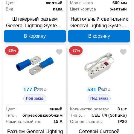
Цвет
желтый
Max высота
600 мм
Вид
папа
Цвет корпуса
желтый
Штекерный разъем
Настольный светильник
General Lighting Systems
General Lighting Systems
РшИп 5,5-6-4 папа,
GTL-041 E27 желтый
В корзину
В корзину
желтый, 50 шт, 476244
800141
-26%
-37%
177 ₽
531 ₽
239 ₽
843 ₽
Под заказ
Под заказ
Цвет
синий
Количество розеток
3 шт
Тип монтажа
опрессовка/обжим
Тип розетки
CEE 7/4 (Schuko)
Номинальный ток
15 А
Степень защиты
IP20
Разъем General Lighting
Сетевой бытовой