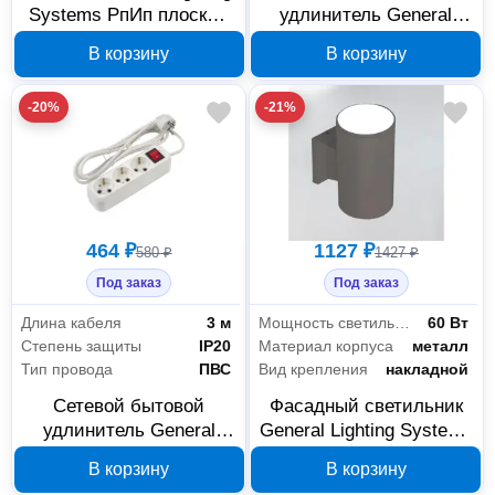
Systems РпИп плоский
удлинитель General
папа синий 476224
Lighting Systems 470104,
В корзину
В корзину
3 розетки, 5 м
-20%
-21%
464 ₽
1127 ₽
580 ₽
1427 ₽
Под заказ
Под заказ
Длина кабеля
3 м
Мощность светильника
60 Вт
Степень защиты
IP20
Материал корпуса
металл
Тип провода
ПВС
Вид крепления
накладной
Сетевой бытовой
Фасадный светильник
удлинитель General
General Lighting Systems
Lighting Systems 3
Цилиндр GWL-E27-M-
В корзину
В корзину
розетки 3 м 16 А 470103
IP65 графит, 662528