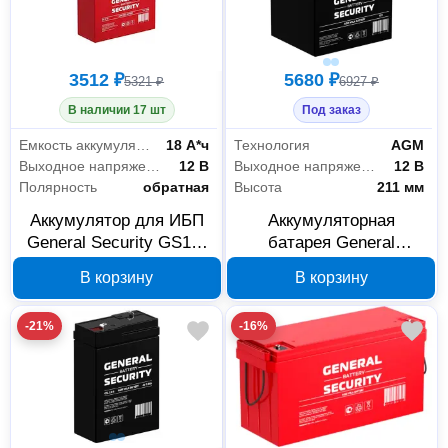
3512 ₽
5680 ₽
5321 ₽
6927 ₽
В наличии 17 шт
Под заказ
Емкость аккумулятора
18 А*ч
Технология
AGM
Выходное напряжение
12 В
Выходное напряжение
12 В
Полярность
обратная
Высота
211 мм
Аккумулятор для ИБП
Аккумуляторная
General Security GS18-
батарея General
12, 12 В 18 Ач
Security GSL55-12 12 В
В корзину
В корзину
55 Ач
-21%
-16%