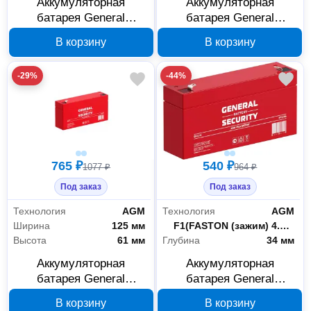
Аккумуляторная
Аккумуляторная
батарея General
батарея General
Security GS12-12L 12 В
Security GS3.2-12 12 В
В корзину
В корзину
12 Ач
3,2 Ач
-29%
-44%
765 ₽
540 ₽
1077 ₽
964 ₽
Под заказ
Под заказ
Технология
AGM
Технология
AGM
Ширина
125 мм
Тип клемм
F1(FASTON (зажим) 4.75 мм)
Высота
61 мм
Глубина
34 мм
Аккумуляторная
Аккумуляторная
батарея General
батарея General
Security GS3.2-6L 6 В
Security GS3.2-6 6 В 3,2
В корзину
В корзину
3,2 Ач
Ач