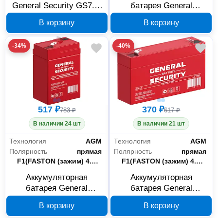
General Security GS7.2-
батарея General
12 12 В 7.2 Ач
Security GS4.5-12 12 В
В корзину
В корзину
4.5 Ач
-34%
-40%
517 ₽
370 ₽
783 ₽
617 ₽
В наличии 24 шт
В наличии 21 шт
Технология
AGM
Технология
AGM
Полярность
прямая
Полярность
прямая
Тип клемм
F1(FASTON (зажим) 4.75 мм)
Тип клемм
F1(FASTON (зажим) 4.75 мм)
Аккумуляторная
Аккумуляторная
батарея General
батарея General
Security GS4.5-6 6 В 4.5
Security GS1.3-6 6 В 1.3
В корзину
В корзину
Ач
Ач