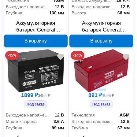
Технология
AGM
Емкость аккумулятора
18 А*ч
Выходное напряжение
12 В
Выходное напряжение
12 В
Глубина
130 мм
Высота
68 мм
Аккумуляторная
Аккумуляторная
батарея General
батарея General
Security GS33-12 12 В
Security GS18-12L 12 В
В корзину
В корзину
33 Ач
18 Ач
-45%
-14%
1899 ₽
891 ₽
3453 ₽
1036 ₽
Под заказ
Под заказ
Выходное напряжение
12 В
Технология
AGM
Max ток заряда
3.6 А
Выходное напряжение
12 В
Глубина
99 мм
Глубина
67 мм