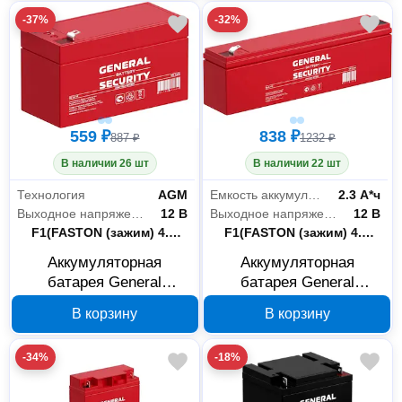
-37%
-32%
559 ₽
838 ₽
887 ₽
1232 ₽
В наличии 26 шт
В наличии 22 шт
Технология
AGM
Емкость аккумулятора
2.3 А*ч
Выходное напряжение
12 В
Выходное напряжение
12 В
Тип клемм
F1(FASTON (зажим) 4.75 мм)
Тип клемм
F1(FASTON (зажим) 4.75 мм)
Аккумуляторная
Аккумуляторная
батарея General
батарея General
Security GS1.2-12 12 В
Security GS2.3-12 12 В
В корзину
В корзину
1.2 Ач
2.3 Ач
-34%
-18%