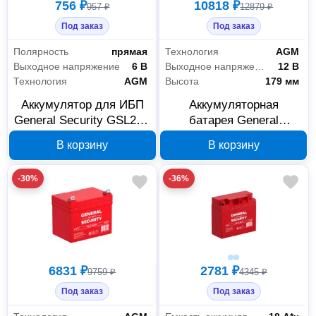
756 ₽
10818 ₽
957 ₽
12879 ₽
Под заказ
Под заказ
Полярность
прямая
Технология
AGM
Выходное напряжение
6 В
Выходное напряжение
12 В
Технология
AGM
Высота
179 мм
Аккумулятор для ИБП
Аккумуляторная
General Security GSL2.8-
батарея General
6 6 В 2,8 Ач
Security GS65-12 12 В
В корзину
В корзину
65 Ач
-30%
-36%
6831 ₽
2781 ₽
9759 ₽
4345 ₽
Под заказ
Под заказ