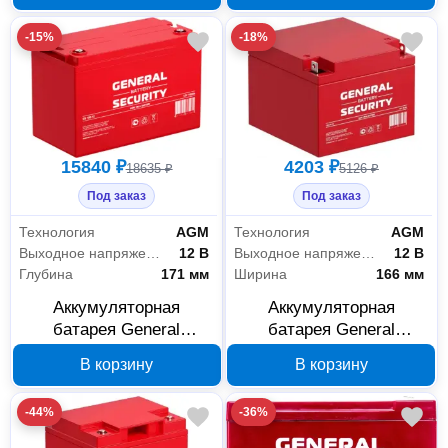
-15%
-18%
15840 ₽
4203 ₽
18635 ₽
5126 ₽
Под заказ
Под заказ
Технология
AGM
Технология
AGM
Выходное напряжение
12 В
Выходное напряжение
12 В
Глубина
171 мм
Ширина
166 мм
Аккумуляторная
Аккумуляторная
батарея General
батарея General
Security GS100-12 12 В
Security GS26-12 12 В,
В корзину
В корзину
100 Ач
26 Ач
-44%
-36%