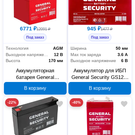
6771 ₽
945 ₽
12091 ₽
1477 ₽
Под заказ
Под заказ
Технология
AGM
Ширина
50 мм
Выходное напряжение
12 В
Max ток заряда
3.6 А
Высота
170 мм
Выходное напряжение
6 В
Аккумуляторная
Аккумулятор для ИБП
батарея General
General Security GS12-6
Security GS40-12 12 В,
6 В, 12 Ач
В корзину
В корзину
40 Ач
-22%
-40%