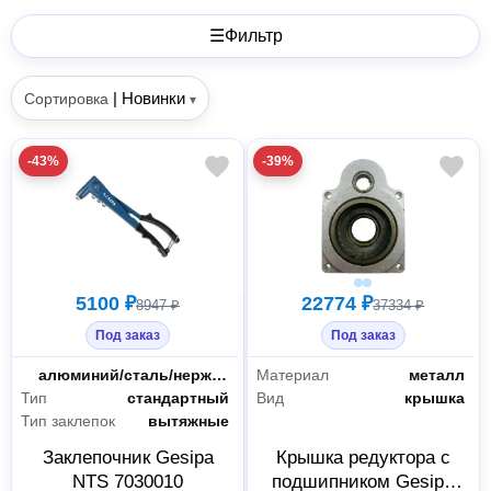
☰
Фильтр
|
Новинки
Сортировка
▾
-43%
-39%
5100 ₽
22774 ₽
8947 ₽
37334 ₽
Под заказ
Под заказ
Материал заклепок
алюминий/сталь/нержавеющая сталь/медь
Материал
металл
Тип
стандартный
Вид
крышка
Тип заклепок
вытяжные
Заклепочник Gesipa
Крышка редуктора с
NTS 7030010
подшипником Gesipa