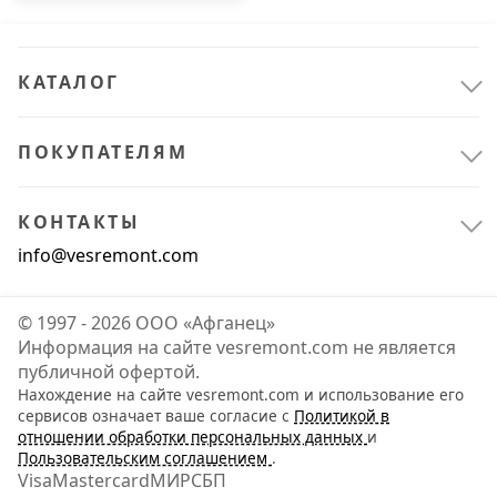
КАТАЛОГ
ПОКУПАТЕЛЯМ
КОНТАКТЫ
info@vesremont.com
© 1997 - 2026 ООО «Афганец»
Информация на сайте vesremont.com не является
публичной офертой.
Нахождение на сайте vesremont.com и использование его
Электрика и свет
3
сервисов означает ваше согласие с
Политикой в
отношении обработки персональных данных
и
Светильники
3
Пользовательским соглашением
.
Visa
Mastercard
МИР
СБП