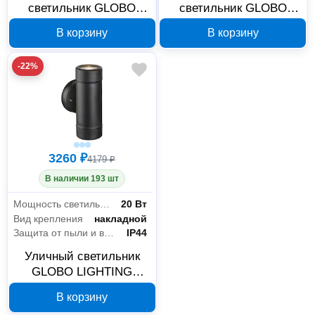
светильник GLOBO
светильник GLOBO
LIGHTING Calimero
LIGHTING Calimero
В корзину
В корзину
40002т
40001т
-22%
3260 ₽
4179 ₽
В наличии 193 шт
Мощность светильника
20 Вт
Вид крепления
накладной
Защита от пыли и влаги
IP44
Уличный светильник
GLOBO LIGHTING
Cotopa 32005 2
В корзину