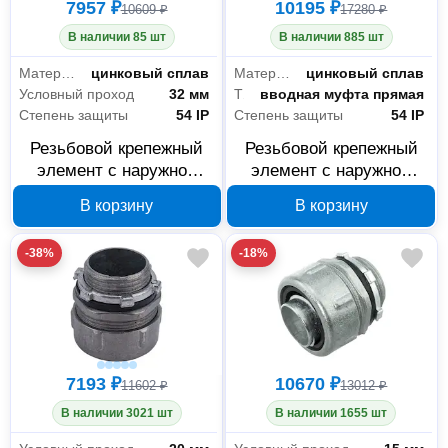
7957 ₽
10195 ₽
10609 ₽
17280 ₽
В наличии 85 шт
В наличии 885 шт
Материал
цинковый сплав
Материал
цинковый сплав
Условный проход
32 мм
Тип
вводная муфта прямая
Степень защиты
54 IP
Степень защиты
54 IP
Резьбовой крепежный
Резьбовой крепежный
элемент с наружной
элемент с наружной
резьбой ГОФРОМАТИК
резьбой ГОФРОМАТИК
В корзину
В корзину
РКН-32 zeta40414
РКН-25 zeta40413
-38%
-18%
7193 ₽
10670 ₽
11602 ₽
13012 ₽
В наличии 3021 шт
В наличии 1655 шт