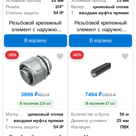
Условный проход
20 мм
Условный проход
15 мм
Резьба
3/4"
Материал
цинковый сплав
Степень защиты
54 IP
Тип
вводная муфта прямая
Резьбовой крепежный
Резьбовой крепежный
элемент с наружной
элемент с наружной
резьбой ГОФРОМАТИК
резьбой ГОФРОМАТИК
В корзину
В корзину
РКН-20 zeta40412
РКН-15 zeta40411
-19%
-42%
3898 ₽
7494 ₽
4812 ₽
12921 ₽
В наличии 110 шт
В наличии 27 шт
Материал
цинковый сплав
Количество в бухте
50 м
Тип
вводная муфта прямая
Диаметр условного прохода
25 мм
Степень защиты
54 IP
Изоляция
ПВХ