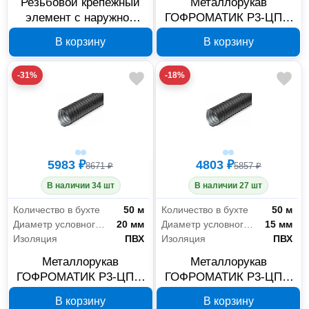
Резьбовой крепежный
Металлорукав
элемент с наружной
ГОФРОМАТИК Р3-ЦПнг
резьбой ГОФРОМАТИК
25 мм, 50 м zeta44206
В корзину
В корзину
РКН-10 zeta40410
-31%
-18%
5983 ₽
4803 ₽
8671 ₽
5857 ₽
В наличии 34 шт
В наличии 27 шт
Количество в бухте
50 м
Количество в бухте
50 м
Диаметр условного прохода
20 мм
Диаметр условного прохода
15 мм
Изоляция
ПВХ
Изоляция
ПВХ
Металлорукав
Металлорукав
ГОФРОМАТИК Р3-ЦПнг
ГОФРОМАТИК Р3-ЦПнг
20 мм, 50 м zeta44205
15 мм, 50 м zeta44204
В корзину
В корзину