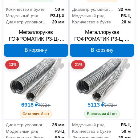
Количество в бухте
50 м
Диаметр условного прохода
32 мм
Модельный ряд
Р3-Ц-Х
Модельный ряд
Р3-Ц
Диаметр условного прохода
20 мм
Количество в бухте
20 м
Металлорукав
Металлорукав
ГОФРОМАТИК Р3-Ц-Х
ГОФРОМАТИК Р3-Ц 32
20 мм, 50 м zeta42413
мм, 20 м zeta42515
В корзину
В корзину
-13%
-21%
6918 ₽
5113 ₽
7952 ₽
6472 ₽
Осталось 8 шт
В наличии 41 шт
Диаметр условного прохода
25 мм
Модельный ряд
Р3-Ц
Модельный ряд
Р3-Ц
Количество в бухте
50 м
Количество в бухте
50 м
Диаметр условного прохода
20 мм