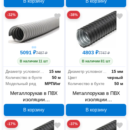
В корзину
В корзину
-32%
-38%
5091 ₽
4803 ₽
7487 ₽
7747 ₽
В наличии 11 шт
В наличии 81 шт
Диаметр условного прохода
15 мм
Диаметр условного прохода
15 мм
Количество в бухте
50 м
Цвет
черный
Модельный ряд
МРПИнг
Количество в бухте
50 м
Металлорукав в ПВХ
Металлорукав в ПВХ
изоляции
изоляции
ГОФРОМАТИК МРПИнг
ГОФРОМАТИК МРПИнг
В корзину
В корзину
15 мм 50 м серый
15 мм 50 м черный
zeta41911
zeta42235
-17%
-37%