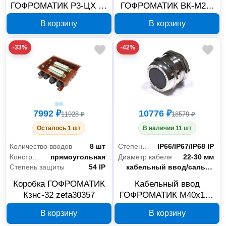
ГОФРОМАТИК Р3-ЦХ 18
ГОФРОМАТИК ВК-М25-
с протяжкой 50 м БЮ3
18-МР20, zeta30015
В корзину
В корзину
-33%
-42%
7992 ₽
10776 ₽
11928 ₽
18579 ₽
Осталось 1 шт
В наличии 11 шт
Количество вводов
8 шт
Степень защиты
IP66/IP67/IP68 IP
Конструкция
прямоугольная
Диаметр кабеля
22-30 мм
Степень защиты
54 IP
Тип
кабельный ввод/сальник/гермоввод
Коробка ГОФРОМАТИК
Кабельный ввод
Кзнс-32 zeta30357
ГОФРОМАТИК M40x1.5,
латунный, 16 шт,
В корзину
В корзину
zeta30120