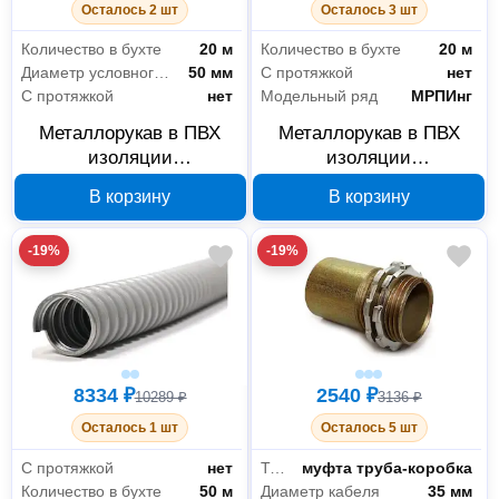
Осталось 2 шт
Осталось 3 шт
Кабеленесущие системы
198
Количество в бухте
20 м
Количество в бухте
20 м
Диаметр условного прохода
50 мм
С протяжкой
нет
Молниезащита, заземление
3
С протяжкой
нет
Модельный ряд
МРПИнг
Электромонтажная продукция
4
Металлорукав в ПВХ
Металлорукав в ПВХ
изоляции
изоляции
ГОФРОМАТИК МРПИнг
ГОФРОМАТИК МРПИнг
Крепёж
27
В корзину
В корзину
50 мм 20 м серый
32 мм 20 м серый
Метизы
27
zeta41916
zeta41914
-19%
-19%
Сантехника
5
Комплектующие и расходные материалы для сантехники
5
8334 ₽
2540 ₽
10289 ₽
3136 ₽
Осталось 1 шт
Осталось 5 шт
С протяжкой
нет
Тип
муфта труба-коробка
Количество в бухте
50 м
Диаметр кабеля
35 мм