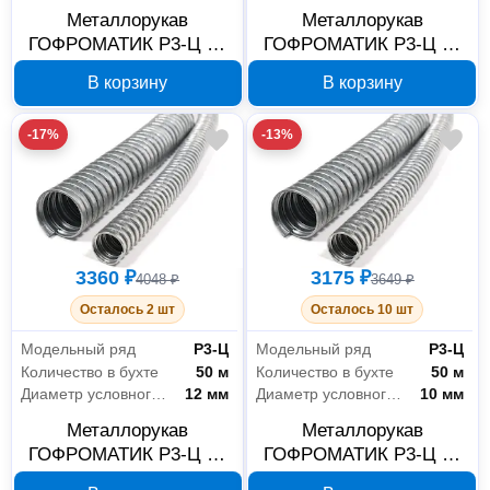
Металлорукав
Металлорукав
ГОФРОМАТИК Р3-Ц 18
ГОФРОМАТИК Р3-Ц 15
мм, 50 м zeta42520
мм, 50 м zeta42523
В корзину
В корзину
-17%
-13%
3360 ₽
3175 ₽
4048 ₽
3649 ₽
Осталось 2 шт
Осталось 10 шт
Модельный ряд
Р3-Ц
Модельный ряд
Р3-Ц
Количество в бухте
50 м
Количество в бухте
50 м
Диаметр условного прохода
12 мм
Диаметр условного прохода
10 мм
Металлорукав
Металлорукав
ГОФРОМАТИК Р3-Ц 12
ГОФРОМАТИК Р3-Ц 10
мм, 50 м zeta42522
мм, 50 м zeta42521