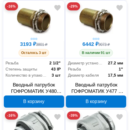
-16%
-29%
3193 ₽
6442 ₽
3801 ₽
9073 ₽
Осталось 3 шт
В наличии 91 шт
Резьба
2 1/2"
Диаметр установки
27.2 мм
Степень защиты
43 IP
Резьба
1"
Количество в упаковке
3 шт
Диаметр кабеля
17,5 мм
Вводный патрубок
Вводный патрубок
ГОФРОМАТИК У480
ГОФРОМАТИК У477 1
zeta41115
дюйм zeta41112
В корзину
В корзину
-16%
-39%