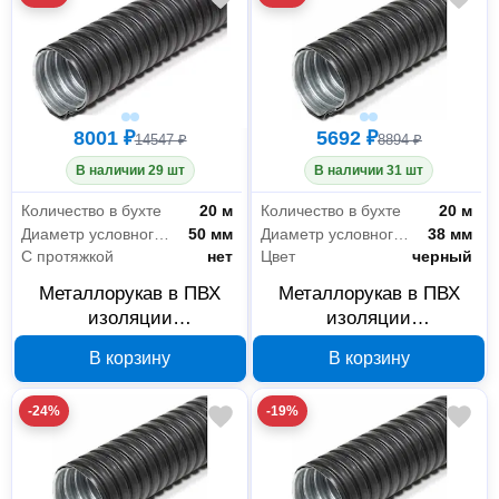
8001 ₽
5692 ₽
14547 ₽
8894 ₽
В наличии 29 шт
В наличии 31 шт
Количество в бухте
20 м
Количество в бухте
20 м
Диаметр условного прохода
50 мм
Диаметр условного прохода
38 мм
С протяжкой
нет
Цвет
черный
Металлорукав в ПВХ
Металлорукав в ПВХ
изоляции
изоляции
ГОФРОМАТИК МРПИнг
ГОФРОМАТИК МРПИнг
В корзину
В корзину
50 мм 20 м черный
38 мм 20 м черный
zeta42217
zeta42216
-24%
-19%