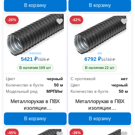
ГОФРОМАТИК МРПИнг
ГОФРОМАТИК МРПИнг
В корзину
В корзину
18 мм 50 м черный
20 мм 50 м серый
zeta42230
zeta41921
-26%
-42%
5421 ₽
6792 ₽
7326 ₽
11710 ₽
В наличии 169 шт
В наличии 22 шт
Цвет
черный
С протяжкой
нет
Количество в бухте
50 м
Цвет
черный
Модельный ряд
МРПИнг
Количество в бухте
50 м
Металлорукав в ПВХ
Металлорукав в ПВХ
изоляции
изоляции
ГОФРОМАТИК МРПИнг
ГОФРОМАТИК МРПИнг
В корзину
В корзину
20 мм 50 м черный
20 мм 50 м
zeta42227
морозостойкий черный
-45%
-36%
zeta42313