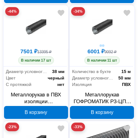
-44%
-34%
7501 ₽
6001 ₽
13395 ₽
9092 ₽
В наличии 17 шт
В наличии 11 шт
Диаметр условного прохода
38 мм
Количество в бухте
15 м
Цвет
черный
Диаметр условного прохода
50 мм
С протяжкой
нет
Изоляция
ПВХ
Металлорукав в ПВХ
Металлорукав
изоляции
ГОФРОМАТИК Р3-ЦПнг
ГОФРОМАТИК Р3-ЦП-
50 мм, 15 м zeta44209
В корзину
В корзину
НГ 38 мм 25 м черный
zeta44208
-23%
-33%