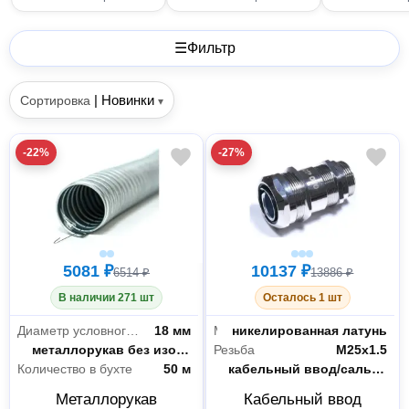
☰
Фильтр
|
Новинки
Сортировка
▾
-22%
-27%
5081 ₽
10137 ₽
6514 ₽
13886 ₽
В наличии 271 шт
Осталось 1 шт
Диаметр условного прохода
18 мм
Материал
никелированная латунь
Тип
металлорукав без изоляции
Резьба
M25x1.5
Количество в бухте
50 м
Тип
кабельный ввод/сальник/гермоввод
Металлорукав
Кабельный ввод