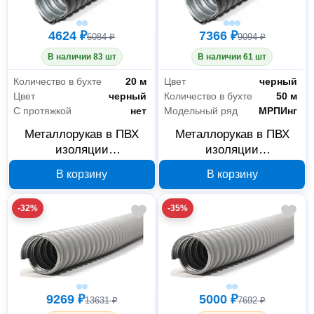
4624 ₽
7366 ₽
6084 ₽
9094 ₽
В наличии 83 шт
В наличии 61 шт
Количество в бухте
20 м
Цвет
черный
Цвет
черный
Количество в бухте
50 м
С протяжкой
нет
Модельный ряд
МРПИнг
Металлорукав в ПВХ
Металлорукав в ПВХ
изоляции
изоляции
ГОФРОМАТИК МРПИнг
ГОФРОМАТИК МРПИнг
В корзину
В корзину
32 мм 20 м черный
25 мм 50 м черный
zeta42215
zeta42214
-32%
-35%
Электрика и свет
379
9269 ₽
5000 ₽
13631 ₽
7692 ₽
Аксессуары и комплектующие
174