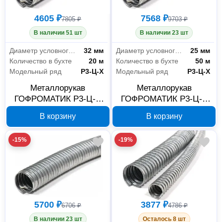
4605 ₽
7568 ₽
7805 ₽
9703 ₽
В наличии 51 шт
В наличии 23 шт
Диаметр условного прохода
32 мм
Диаметр условного прохода
25 мм
Количество в бухте
20 м
Количество в бухте
50 м
Модельный ряд
Р3-Ц-Х
Модельный ряд
Р3-Ц-Х
Металлорукав
Металлорукав
ГОФРОМАТИК Р3-Ц-Х
ГОФРОМАТИК Р3-Ц-Х
32 мм, 20 м zeta42415
25 мм, 50 м zeta42414
В корзину
В корзину
-15%
-19%
5700 ₽
3877 ₽
6706 ₽
4786 ₽
В наличии 23 шт
Осталось 8 шт