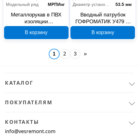
Модельный ряд
МРПИнг
Диаметр установки
53.5 мм
Металлорукав в ПВХ
Вводный патрубок
изоляции
ГОФРОМАТИК У479 2"
ГОФРОМАТИК МРПИнг
zeta41114
В корзину
В корзину
25 мм 50 м серый
zeta41913
»
1
2
3
КАТАЛОГ
ПОКУПАТЕЛЯМ
КОНТАКТЫ
info@vesremont.com