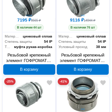
7195 ₽
9116 ₽
8565 ₽
14944 ₽
В наличии 44 шт
В наличии 76 шт
Материал
цинковый сплав
Материал
цинковый сплав
Степень защиты
54 IP
Степень защиты
54 IP
Тип
муфта рукав-коробка
Условный проход
38 мм
Резьбовой крепежный
Резьбовой крепежный
элемент ГОФРОМАТИК
элемент ГОФРОМАТИК
РКН-50 zeta40416
РКН-38 zeta40415
В корзину
В корзину
-25%
-41%