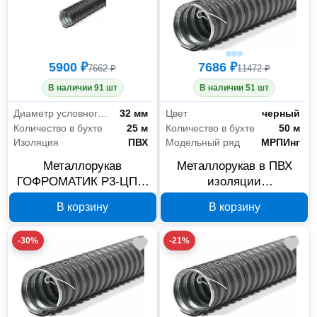
5900 ₽
7686 ₽
7662 ₽
11472 ₽
В наличии 91 шт
В наличии 51 шт
Диаметр условного прохода
32 мм
Цвет
черный
Количество в бухте
25 м
Количество в бухте
50 м
Изоляция
ПВХ
Модельный ряд
МРПИнг
Металлорукав
Металлорукав в ПВХ
ГОФРОМАТИК Р3-ЦПнг
изоляции
32 мм, 25 м zeta44207
ГОФРОМАТИК МРПИнг
В корзину
В корзину
25 мм 50 м черный с
протяжкой zeta44407
-30%
-21%