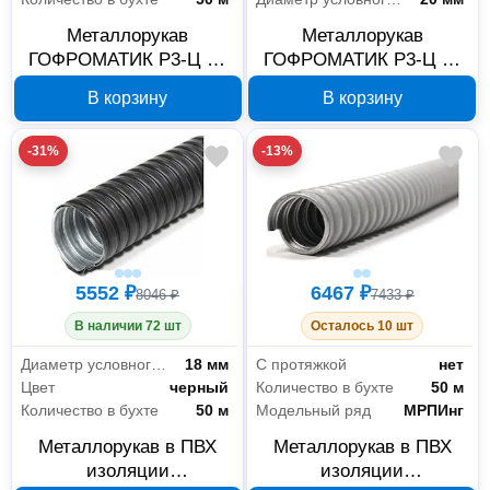
Металлорукав
Металлорукав
ГОФРОМАТИК Р3-Ц 25
ГОФРОМАТИК Р3-Ц 20
мм, 50 м zeta42514
мм, 50 м zeta42513
В корзину
В корзину
-31%
-13%
5552 ₽
6467 ₽
8046 ₽
7433 ₽
В наличии 72 шт
Осталось 10 шт
Диаметр условного прохода
18 мм
С протяжкой
нет
Цвет
черный
Количество в бухте
50 м
Количество в бухте
50 м
Модельный ряд
МРПИнг
Металлорукав в ПВХ
Металлорукав в ПВХ
изоляции
изоляции