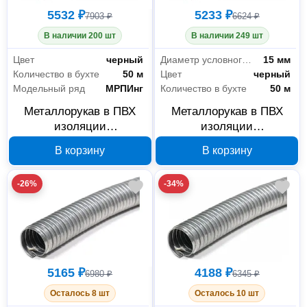
5532 ₽
5233 ₽
7903 ₽
6624 ₽
В наличии 200 шт
В наличии 249 шт
Цвет
черный
Диаметр условного прохода
15 мм
Количество в бухте
50 м
Цвет
черный
Модельный ряд
МРПИнг
Количество в бухте
50 м
Металлорукав в ПВХ
Металлорукав в ПВХ
изоляции
изоляции
ГОФРОМАТИК МРПИнг
ГОФРОМАТИК МРПИнг
В корзину
В корзину
20 мм 50 м черный с
15 мм 50 м черный с
протяжкой zeta44405
протяжкой zeta44402
-26%
-34%
5165 ₽
4188 ₽
6980 ₽
6345 ₽
Осталось 8 шт
Осталось 10 шт