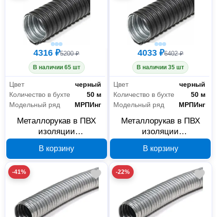
4316 ₽
4033 ₽
5200 ₽
6402 ₽
В наличии 65 шт
В наличии 35 шт
Цвет
черный
Цвет
черный
Количество в бухте
50 м
Количество в бухте
50 м
Модельный ряд
МРПИнг
Модельный ряд
МРПИнг
Металлорукав в ПВХ
Металлорукав в ПВХ
изоляции
изоляции
ГОФРОМАТИК МРПИнг
ГОФРОМАТИК МРПИнг
В корзину
В корзину
12 мм 50 м черный
10 мм 50 м черный
zeta42234
zeta42233
-41%
-22%