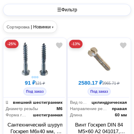
☰
Фильтр
|
Новинки
Сортировка
▾
-25%
-13%
91 ₽
2580.17 ₽
121 ₽
2965.71 ₽
Под заказ
Под заказ
Шлиц
внешний шестигранник
Вид головки
цилиндрическая
Диаметр резьбы
М6
Направление резьбы
правая
Форма головки
шестигранная
Длина
60 мм
Сантехнический шуруп
Винт Госкреп DIN 84
Госкреп М6x40 мм, 6
М5×60 А2 041017,