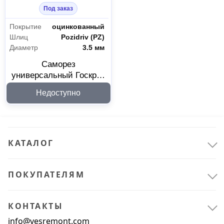
Под заказ
Покрытие
оцинкованный
Шлиц
Pozidriv (PZ)
Диаметр
3.5 мм
Саморез
универсальный Госкреп
3.5x50 мм 16142325
Недоступно
КАТАЛОГ
ПОКУПАТЕЛЯМ
КОНТАКТЫ
Крепёж
9
info@vesremont.com