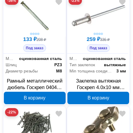
-36%
-23%
133 ₽
259 ₽
208 ₽
336 ₽
Под заказ
Под заказ
Материал
оцинкованная сталь
Материал стержня
оцинкованная сталь
Шлиц
PZ3
Тип заклепок
вытяжные
Диаметр резьбы
М8
Min толщина соединения
3 мм
Рамный металлический
Заклепка вытяжная
дюбель Госкреп 040445
Госкреп 4.0x10 мм
М8х172 мм, 2 шт
16142415
В корзину
В корзину
-22%