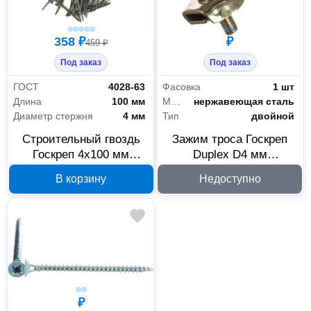
358 ₽
₽
459 ₽
Под заказ
Под заказ
ГОСТ
4028-63
Фасовка
1 шт
Длина
100 мм
Материал
нержавеющая сталь
Диаметр стержня
4 мм
Тип
двойной
Строительный гвоздь
Зажим троса Госкреп
Госкреп 4x100 мм
Duplex D4 мм
16142419
нержавеющая сталь, 1
В корзину
Недоступно
шт. 090168
₽