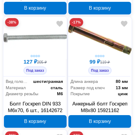
шт., 193096
цилиндрическая
В корзину
В корзину
головка
-38%
-17%
127 ₽
99 ₽
205 ₽
119 ₽
Под заказ
Под заказ
Вид головки
шестигранная
Длина анкера
80 мм
Материал
сталь
Размер под ключ
13 мм
Диаметр резьбы
М6
Покрытие
цинк
Болт Госкреп DIN 933
Анкерный болт Госкреп
М6х70, 6 шт., 16142672
М8x80 15921162
В корзину
В корзину