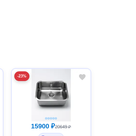
-23%
15900 ₽
20649 ₽