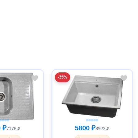
-35%
 ₽
5800 ₽
7176 ₽
8923 ₽