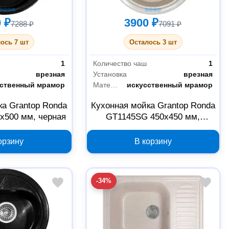
 ₽
3900 ₽
7288 ₽
7091 ₽
ось 7 шт
Осталось 3 шт
1
Количество чаш
1
врезная
Установка
врезная
сственный мрамор
Материал
искусственный мрамор
ка Grantop Ronda
Кухонная мойка Grantop Ronda
х500 мм, черная
GT1145SG 450х450 мм,
песочная
орзину
В корзину
-34%