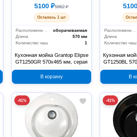
5100 ₽
5100
5862 ₽
Осталось 1 шт
Остал
Расположение крыла
оборачиваемая
Расположение крыла
Длина
570 мм
Длина
Количество чаш
1
Количество чаш
Кухонная мойка Grantop Elipse
Кухонная мойк
GT1250GR 570х465 мм, серая
GT1250BL 570
В корзину
В к
-41%
-41%