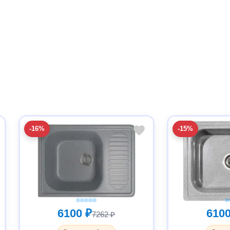
-16%
-15%
6100 ₽
6100
7262 ₽