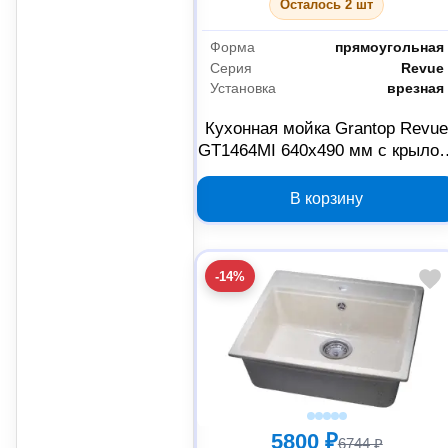
Осталось 2 шт
Форма
прямоугольная
Серия
Revue
Установка
врезная
Кухонная мойка Grantop Revu
GT1464MI 640х490 мм с крылом
молочная
В корзину
-14%
5800 ₽
6744 ₽