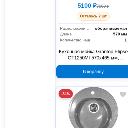
5100 ₽
7969 ₽
Осталось 2 шт
Расположение крыла
оборачиваемая
Длина
570 мм
Количество чаш
1
Кухонная мойка Grantop Elipse
GT1250MI 570х465 мм,
молочная
В корзину
-34%