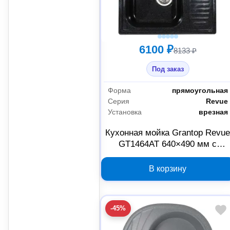
6100 ₽
8133 ₽
Под заказ
Форма
прямоугольная
Серия
Revue
Установка
врезная
Кухонная мойка Grantop Revu
GT1464AT 640×490 мм с
крылом, антрацит
В корзину
-45%