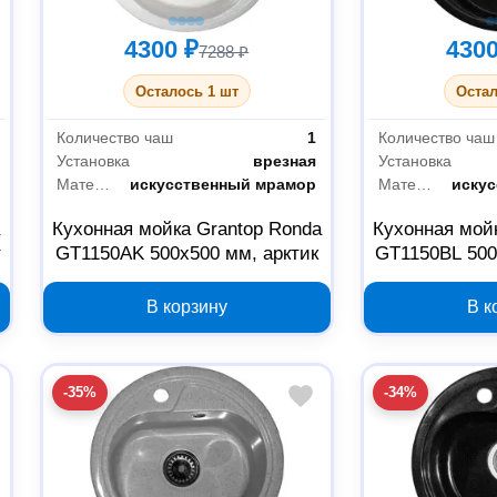
4300 ₽
4300
7288 ₽
Осталось 1 шт
Остал
Количество чаш
1
Количество чаш
Установка
врезная
Установка
Материал
искусственный мрамор
Материал
иску
a
Кухонная мойка Grantop Ronda
Кухонная мой
т
GT1150AK 500х500 мм, арктик
GT1150BL 500
В корзину
В к
-35%
-34%