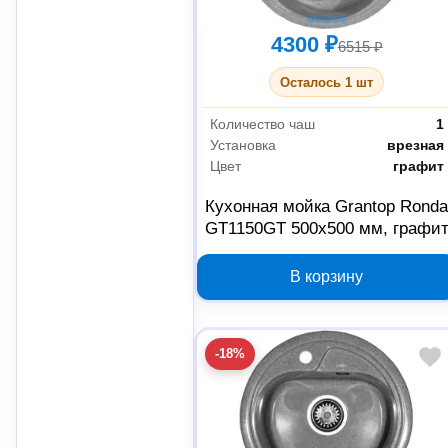
4300 ₽
6515 ₽
Осталось 1 шт
Количество чаш
1
Установка
врезная
Цвет
графит
Кухонная мойка Grantop Rond
GT1150GT 500х500 мм, графи
В корзину
-18%