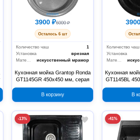
3900 ₽
3900
6000 ₽
Осталось 6 шт
Остал
Количество чаш
1
Количество чаш
Установка
врезная
Установка
Материал
искусственный мрамор
Материал
иску
a
Кухонная мойка Grantop Ronda
Кухонная мой
т
GT1145GR 450х450 мм, серая
GT1145BL 450
В корзину
В к
-13%
-41%