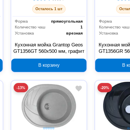
Осталось 1 шт
Остал
Форма
прямоугольная
Форма
Количество чаш
1
Количество чаш
Установка
врезная
Установка
Кухонная мойка Grantop Geos
Кухонная мой
GT1356GT 560х500 мм, графит
GT1356GR 56
В корзину
В к
-13%
-20%