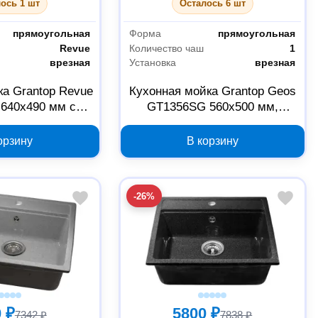
ось 1 шт
Осталось 6 шт
прямоугольная
Форма
прямоугольная
Revue
Количество чаш
1
врезная
Установка
врезная
ка Grantop Revue
Кухонная мойка Grantop Geos
640х490 мм с
GT1356SG 560х500 мм,
м, серая
песочная
орзину
В корзину
-26%
 ₽
5800 ₽
7342 ₽
7838 ₽