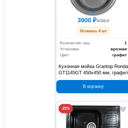
3900 ₽
4756 ₽
Осталось 8 шт
Количество чаш
1
Установка
врезная
Цвет
графит
Кухонная мойка Grantop Rond
GT1145GT 450х450 мм, графи
В корзину
-25%