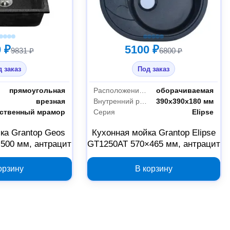
 ₽
5100 ₽
9831 ₽
6800 ₽
 заказ
Под заказ
прямоугольная
Расположение крыла
оборачиваемая
врезная
Внутренний размер чаши
390х390х180 мм
сственный мрамор
Серия
Elipse
ка Grantop Geos
Кухонная мойка Grantop Elipse
500 мм, антрацит
GT1250AT 570×465 мм, антрацит
орзину
В корзину