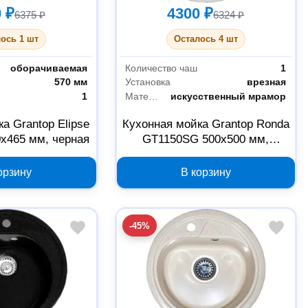
 ₽
4300 ₽
6375 ₽
6324 ₽
ось 1 шт
Осталось 4 шт
оборачиваемая
Количество чаш
1
570 мм
Установка
врезная
1
Материал
искусственный мрамор
а Grantop Elipse
Кухонная мойка Grantop Ronda
х465 мм, черная
GT1150SG 500х500 мм,
песочная
орзину
В корзину
-45%