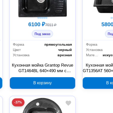
6100 ₽
5800
7011 ₽
Под заказ
Под
Форма
прямоугольная
Форма
Цвет
черный
Установка
Установка
врезная
Материал
иску
e
Кухонная мойка Grantop Revue
Кухонная мой
GT1464BL 640×490 мм с
GT1356AT 560×
крылом, черная
В корзину
В к
-37%