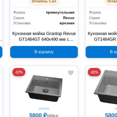
Осталось 1 шт
Остал
Форма
прямоугольная
Форма
Серия
Revue
Серия
Установка
врезная
Установка
e
Кухонная мойка Grantop Revue
Кухонная мой
,
GT1464GT 640х490 мм с
GT1464GR 
крылом, графит
крыло
В корзину
В к
-17%
-21%
5800 ₽
5800
6988 ₽