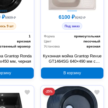
 ₽
6100 ₽
5909 ₽
9242 ₽
ось 9 шт
Под заказ
1
Форма
прямоугольная
врезная
Цвет
песочный
сственный мрамор
Установка
врезная
ка Grantop Ronda
Кухонная мойка Grantop Revue
х450 мм, черная
GT1464SG 640×490 мм с
крылом, серый песок
орзину
В корзину
-25%