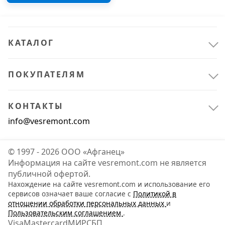
КАТАЛОГ
Всё для сада
13
Отдых в саду
5
ПОКУПАТЕЛЯМ
Уход за растениями
8
КОНТАКТЫ
Клининговое оборудование
1
info@vesremont.com
Моющие средства
1
© 1997 - 2026 ООО «Афганец»
Информация на сайте vesremont.com не является
Строительные материалы
1
публичной офертой.
Нахождение на сайте vesremont.com и использование его
Отделочные материалы
1
сервисов означает ваше согласие с
Политикой в
отношении обработки персональных данных
и
Пользовательским соглашением
.
Visa
Mastercard
МИР
СБП