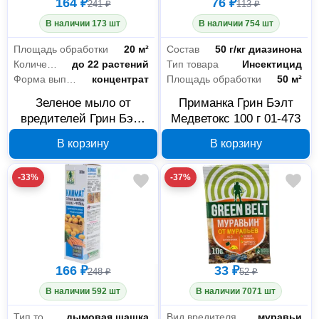
164 ₽
76 ₽
241 ₽
113 ₽
В наличии 173 шт
В наличии 754 шт
Площадь обработки
20 м²
Состав
50 г/кг диазинона
Количество обрабатываемых растений
до 22 растений
Тип товара
Инсектицид
Форма выпуска
концентрат
Площадь обработки
50 м²
Зеленое мыло от
Приманка Грин Бэлт
вредителей Грин Бэлт
Медветокс 100 г 01-473
250 мл 01-675
В корзину
В корзину
-33%
-37%
166 ₽
33 ₽
248 ₽
52 ₽
В наличии 592 шт
В наличии 7071 шт
Тип товара
дымовая шашка
Вид вредителя
муравьи