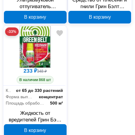
отпугиватель
гнили Грин Бэлт
подземных грызунов
Медный купорос 01-676
В корзину
В корзину
Грин Бэлт Антикрот 06-
592
-33%
233 ₽
348 ₽
В наличии 868 шт
Количество обрабатываемых растений
от 65 до 330 растений
Форма выпуска
концентрат
Площадь обработки
500 м²
Жидкость от
вредителей Грин Бэлт
Молния Экстра 10 мл
В корзину
01-499