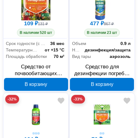
109 ₽
477 ₽
131 ₽
867 ₽
В наличии 520 шт
В наличии 23 шт
Срок годности (с даты изготовления)
36 мес
Объем
0.9 л
Температурный режим
от +15 °С
Назначение
дезинфекция/защита
Площадь обработки
70 м²
Вид тары
аэрозоль
Средство от
Средство для
почвообитающих
дезинфекции погребов
вредителей Грин Бэлт
и подвалов Грин Бэлт
В корзину
В корзину
Хищник 50 г 01-582
ЭкоКлимат 900 мл 01-
924
-32%
-33%