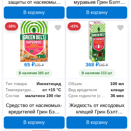
защиты от насекомых-
муравьев Грин Бэлт
вредителей Грин Бэлт
Медветокс 01-444
В корзину
В корзину
400 мл, 01-923
-38%
-43%
65 ₽
368 ₽
105 ₽
646 ₽
В наличии 385 шт
В наличии 333 шт
Тип товара
Инсектицид
Объем
100 мл
Температурный режим
от +15 °С
Вид вредителя
клещи
Состав
малатион 100 г/кг
Срок годности (с даты изготовления)
36 мес
Средство от насекомых-
Жидкость от иксодовых
вредителей Грин Бэлт
клещей Грин Бэлт
Карбофос 30 г 01-144
Защита участка 100 мл
В корзину
В корзину
02-766