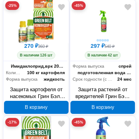
-25%
-45%
270 ₽
297 ₽
360 ₽
540 ₽
В наличии 126 шт
В наличии 42 шт
Состав
Имидаклоприд,врк 200 г/л+Калиевые соли гуминовых кислот 80 г/л
Форма выпуска
спрей
Количество обрабатываемых растений
100 кг картофеля
Состав
подготовленная вода 98 %, концентрат жидкого калийного мыла на основе жирных кислот 2 %
Форма выпуска
жидкость
Срок годности (с даты изготовления)
24 мес
Защита картофеля от
Защита растений от
насекомых Грин Бэлт
вредителей Грин Бэлт
Командор + Энерген
Зеленое мыло 900 мл
В корзину
В корзину
2х25 мл 01-917
01-686
-17%
-45%