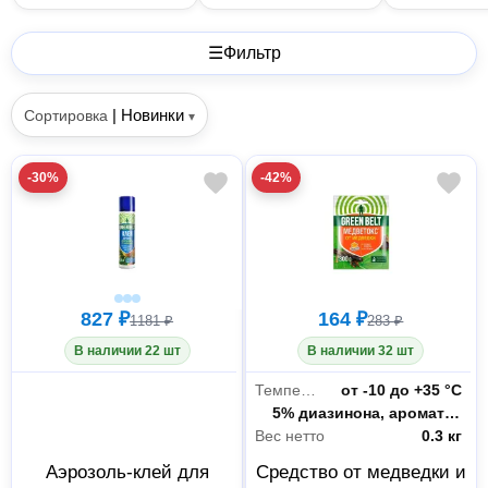
☰
Фильтр
|
Новинки
Сортировка
▾
-30%
-42%
827 ₽
164 ₽
1181 ₽
283 ₽
В наличии 22 шт
В наличии 32 шт
Температурный режим
от -10 до +35 °С
Состав
5% диазинона, ароматические и вкусовые добавки, которые привлекают насекомое, а также растительные компоненты
Вес нетто
0.3 кг
Аэрозоль-клей для
Средство от медведки и