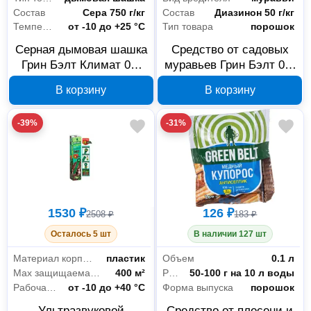
Состав
Сера 750 г/кг
Состав
Диазинон 50 г/кг
Температурный режим
от -10 до +25 °С
Тип товара
порошок
Серная дымовая шашка
Средство от садовых
Грин Бэлт Климат 01-
муравьев Грин Бэлт 01-
477
464
В корзину
В корзину
-39%
-31%
1530 ₽
126 ₽
2508 ₽
183 ₽
Осталось 5 шт
В наличии 127 шт
Материал корпуса
пластик
Объем
0.1 л
Max защищаемая площадь
400 м²
Расход
50-100 г на 10 л воды
Рабочая температура
от -10 до +40 °С
Форма выпуска
порошок
Ультразвуковой
Средство от плесени и