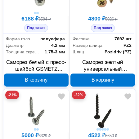
6188 ₽
4800 ₽
8594 ₽
5926 ₽
Под заказ
Под заказ
Форма головки
полусфера
Фасовка
7692 шт
Диаметр
4.2 мм
Размер шлица
PZ2
Толщина скрепляемых материалов
1.75-3 мм
Шлиц
Pozidriv (PZ)
Саморез белый с пресс-
Саморез желтый
шайбой GSMETZ
универсальный
1024216, 4,2х16 мм,
GSMETZ 1034516,
В корзину
В корзину
PH2, 10 кг
4,5х16 мм, PZ2, 10 кг
-21%
-32%
5000 ₽
4522 ₽
6329 ₽
6650 ₽