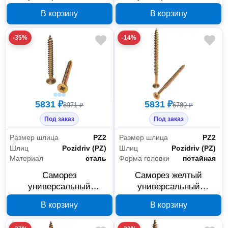
GSMETZ 4.5x55 мм PZ2,
GSMETZ 1034570,
В корзину
В корзину
желтопассивированный,
4.5х70 мм, PZ2, 10 кг
10 кг 1034555
-35%
-14%
5831 ₽
5831 ₽
8971 ₽
6780 ₽
Под заказ
Под заказ
Размер шлица
PZ2
Размер шлица
PZ2
Шлиц
Pozidriv (PZ)
Шлиц
Pozidriv (PZ)
Материал
сталь
Форма головки
потайная
Саморез
Саморез желтый
универсальный
универсальный
GSMETZ 1035050 5x50
GSMETZ 1034070,
В корзину
В корзину
мм PZ2 с потайной
4,0х70 мм, PZ2, 10 кг
головкой