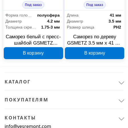
Под заказ
Под заказ
Форма головки
полусфера
Длина
41 мм
Диаметр
4.2 мм
Диаметр
3.5 мм
Толщина скрепляемых материалов
1.75-3 мм
Размер шлица
PH2
Саморез белый с пресс-
Саморез по дереву
шайбой GSMETZ
GSMETZ 3.5 мм x 41 мм
1024232, 4,2х32 мм,
1003541
В корзину
В корзину
PH2, 10 кг
КАТАЛОГ
ПОКУПАТЕЛЯМ
КОНТАКТЫ
Крепёж
10
info@vesremont.com