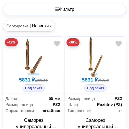
☰
Фильтр
|
Новинки
Сортировка
▾
-42%
-38%
5831 ₽
5831 ₽
10053 ₽
9405 ₽
Под заказ
Под заказ
Длина
55 мм
Размер шлица
PZ2
Размер шлица
PZ2
Шлиц
Pozidriv (PZ)
Форма головки
потайная
Тип фасовки
кг
Саморез
Саморез
универсальный
универсальный