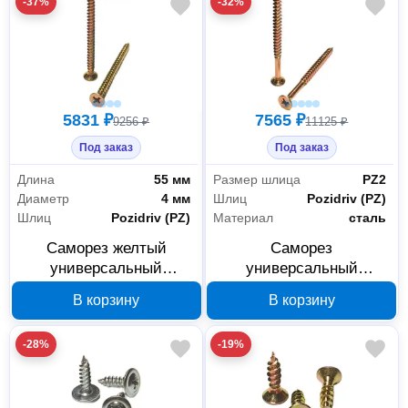
-37%
-32%
5831 ₽
7565 ₽
9256 ₽
11125 ₽
Под заказ
Под заказ
Длина
55 мм
Размер шлица
PZ2
Диаметр
4 мм
Шлиц
Pozidriv (PZ)
Шлиц
Pozidriv (PZ)
Материал
сталь
Саморез желтый
Саморез
универсальный
универсальный
GSMETZ 1034055,
GSMETZ 1035070 5x70
В корзину
В корзину
4,0х55 мм, PZ2, 10 кг
мм PZ2 с потайной
головкой
-28%
-19%