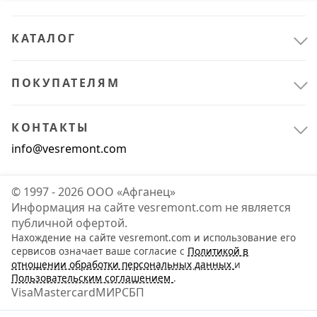
КАТАЛОГ
ПОКУПАТЕЛЯМ
КОНТАКТЫ
info@vesremont.com
© 1997 - 2026 ООО «Афганец»
Информация на сайте vesremont.com не является
публичной офертой.
Нахождение на сайте vesremont.com и использование его
Расходные материалы
2
сервисов означает ваше согласие с
Политикой в
отношении обработки персональных данных
и
Для инструмента
2
Пользовательским соглашением
.
Visa
Mastercard
МИР
СБП
Инструмент
1