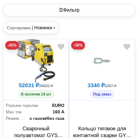
☰
Фильтр
|
Новинки
Сортировка
▾
-45%
-38%
52031 ₽
3340 ₽
94602 ₽
5387 ₽
В наличии 19 шт
Под заказ
Разъем горелки
EURO
Max ток
160 А
Режим сварки
с газом/без газа
Сварочный
Кольцо тяговое для
полуавтомат GYS
контактной сварки GYS,