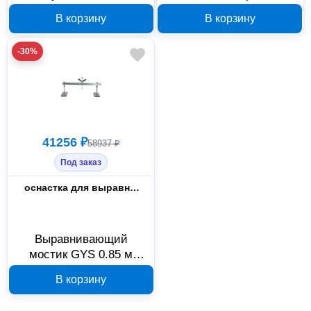
SMARTMIG 162 033160
100 шт, арт. 050648
В корзину
В корзину
-30%
41256 ₽
58937 ₽
Под заказ
Назначение
оснастка для выравнивания
Выравнивающий
мостик GYS 0.85 м
050693
В корзину