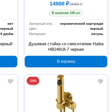
14988 ₽
19465 ₽
В наличии 100 шт
нет
Запорный клапан
керамический картридж
черный
Цвет
черный
/4 дюйм
Материал
латунь
черный
Душевая стойка со смесителем Haiba
HB24818-7 черная
В корзину
-14%