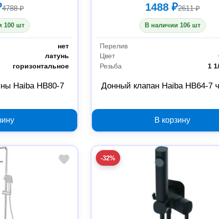
₽
1488 ₽
4788 ₽
2611 ₽
 100 шт
В наличии 106 шт
нет
Перелив
латунь
Цвет
горизонтальное
Резьба
1 1
ны Haiba HB80-7
Донный клапан Haiba HB64-7 
зину
В корзину
-32%