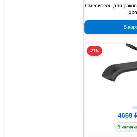
Смеситель для раков
хр
В кор
-27%
4659 
В наличии