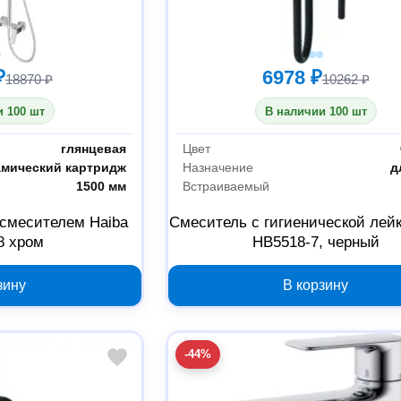
₽
6978 ₽
18870 ₽
10262 ₽
 100 шт
В наличии 100 шт
глянцевая
Цвет
амический картридж
Назначение
д
1500 мм
Встраиваемый
 смесителем Haiba
Смеситель с гигиенической лейк
8 хром
HB5518-7, черный
зину
В корзину
-44%