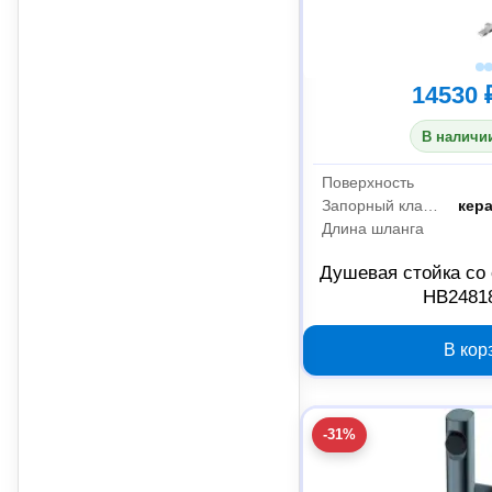
14530 
В наличии
Поверхность
Запорный клапан
кер
Длина шланга
Душевая стойка со
HB2481
В кор
-31%