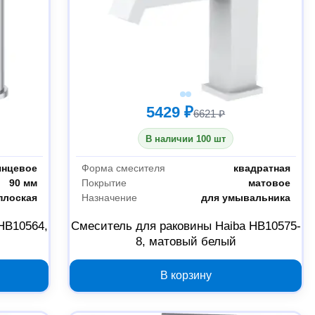
5429 ₽
6621 ₽
В наличии 100 шт
янцевое
Форма смесителя
квадратная
90 мм
Покрытие
матовое
плоская
Назначение
для умывальника
HB10564,
Смеситель для раковины Haiba HB10575-
8, матовый белый
В корзину