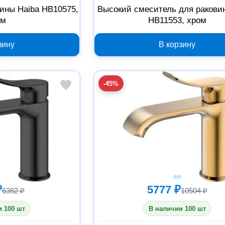
ины Haiba HB10575,
Высокий смеситель для ракови
ом
HB11553, хром
зину
В корзину
-45%
₽
5777 ₽
6382 ₽
10504 ₽
 100 шт
В наличии 100 шт