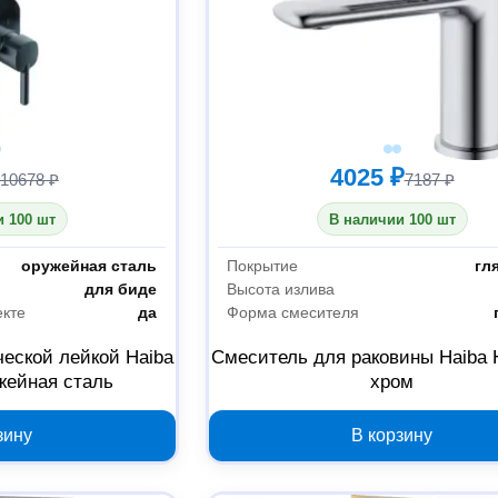
4025 ₽
10678 ₽
7187 ₽
 100 шт
В наличии 100 шт
оружейная сталь
Покрытие
гл
для биде
Высота излива
екте
да
Форма смесителя
ческой лейкой Haiba
Смеситель для раковины Haiba 
жейная сталь
хром
зину
В корзину