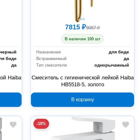
7815 ₽
9087 ₽
В наличии 100 шт
черный
Назначение
для биде
ля биде
Встраиваемый
да
да
Тип смесителя
однорычажный
ой Haiba
Смеситель с гигиенической лейкой Haiba
HB5518-5, золото
В корзину
-18%