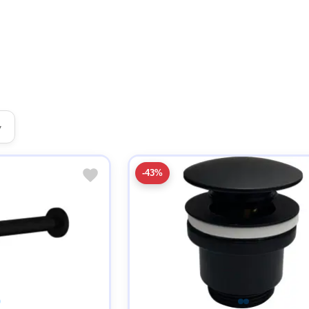
▾
-43%