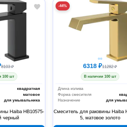
-44%
₽
6318 ₽
8103 ₽
11282 ₽
 100 шт
В наличии 100 шт
квадратная
Длина излива
матовое
Форма смесителя
ква
для умывальника
Назначение
для умыв
ины Haiba HB10575-
Смеситель для раковины Haiba 
й черный
5, матовое золото