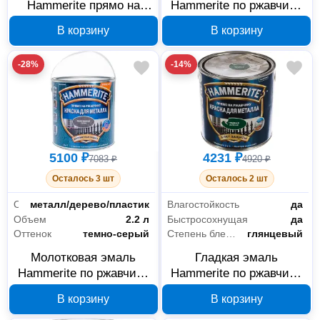
Hammerite прямо на
Hammerite по ржавчине
ржавчину черная RAL
серебристая RAL 9006
В корзину
В корзину
9005 2.5 л, арт. 5093763
2,5 л 5094036
-28%
-14%
5100 ₽
4231 ₽
7083 ₽
4920 ₽
Осталось 3 шт
Осталось 2 шт
Основания
металл/дерево/пластик
Влагостойкость
да
Объем
2.2 л
Быстросохнущая
да
Оттенок
темно-серый
Степень блеска
глянцевый
Молотковая эмаль
Гладкая эмаль
Hammerite по ржавчине
Hammerite по ржавчине
серая RAL 7016 2,2 л
зеленая RAL 6018 2.2 л,
В корзину
В корзину
5272664
арт. 5272671