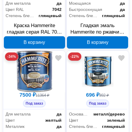
Для металла
да
Моющаяся
да
Цвет RAL
7042
Быстросохнущая
да
Степень блеска
глянцевый
Степень блеска
глянцевый
Краска Hammerite
Гладкая эмаль
гладкая серая RAL 7042
Hammerite по ржавчине
2 л 5811175
желтая RAL 1018 2.2 л,
В корзину
В корзину
арт. 5094149
-34%
-22%
7500 ₽
696 ₽
11364 ₽
892 ₽
Под заказ
Под заказ
Для металла
да
Основания
металл/дерево
Цвет
желтый
Цвет
зеленый
Металлик
да
Степень блеска
глянцевый