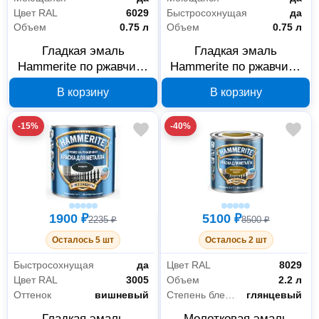
Цвет RAL
6029
Быстросохнущая
да
Объем
0.75 л
Объем
0.75 л
Гладкая эмаль
Гладкая эмаль
Hammerite по ржавчине
Hammerite по ржавчине
зеленая RAL 6029 0.75
желтая RAL 1018 0.75 л,
В корзину
В корзину
л, арт. 5093943
арт. 5094160
-15%
-40%
1900 ₽
5100 ₽
2235 ₽
8500 ₽
Осталось 5 шт
Осталось 2 шт
Быстросохнущая
да
Цвет RAL
8029
Цвет RAL
3005
Объем
2.2 л
Оттенок
вишневый
Степень блеска
глянцевый
Гладкая эмаль
Молотковая эмаль