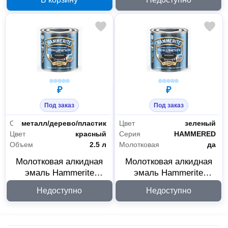
5093553
Строительные материалы
30
₽
₽
Под заказ
Под заказ
Отделочные материалы
29
Основания
металл/дерево/пластик
Цвет
зеленый
Строительная химия
1
Цвет
красный
Серия
HAMMERED
Объем
2.5 л
Молотковая
да
Молотковая алкидная
Молотковая алкидная
эмаль Hammerite
эмаль Hammerite
Hammered по ржавчине
Hammered по ржавчине
Недоступно
Недоступно
красная 2.5 л 5093540
салатовая 2.5 л 5093518