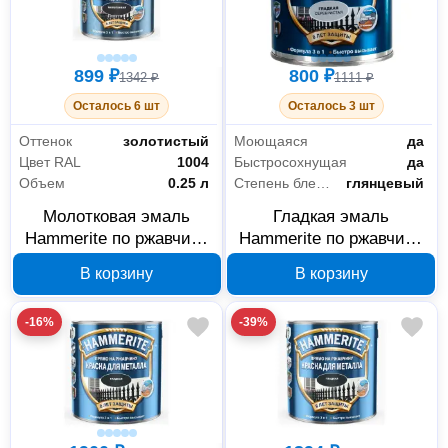
899 ₽
800 ₽
1342 ₽
1111 ₽
Осталось 6 шт
Осталось 3 шт
Оттенок
золотистый
Моющаяся
да
Цвет RAL
1004
Быстросохнущая
да
Объем
0.25 л
Степень блеска
глянцевый
Молотковая эмаль
Гладкая эмаль
Hammerite по ржавчине
Hammerite по ржавчине
золотистая RAL 1004
серебристая RAL 9006
В корзину
В корзину
0,25 л 5093442
0.25 л, арт. 5094045
-16%
-39%