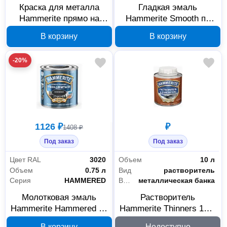
Краска для металла
Гладкая эмаль
Hammerite прямо на
Hammerite Smooth по
ржавчину золотистая
ржавчине зеленая 0,25 л
В корзину
В корзину
2,5 л 5353620
5093933
-20%
1126 ₽
₽
1408 ₽
Под заказ
Под заказ
Цвет RAL
3020
Объем
10 л
Объем
0.75 л
Вид
растворитель
Серия
HAMMERED
Вид тары
металлическая банка
Молотковая эмаль
Растворитель
Hammerite Hammered по
Hammerite Thinners 10 л
ржавчине красная 0,75 л
5302167
В корзину
Недоступно