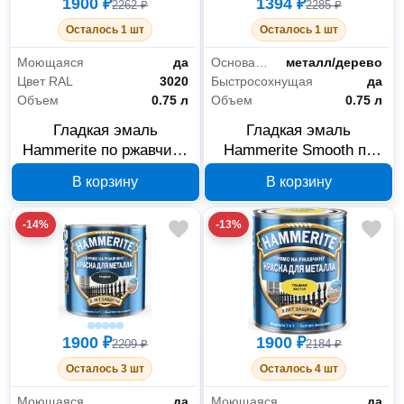
1900 ₽
1394 ₽
2262 ₽
2285 ₽
Осталось 1 шт
Осталось 1 шт
Моющаяся
да
Основания
металл/дерево
Цвет RAL
3020
Быстросохнущая
да
Объем
0.75 л
Объем
0.75 л
Гладкая эмаль
Гладкая эмаль
Hammerite по ржавчине
Hammerite Smooth по
красная RAL 3020 0.75
ржавчине светло-
В корзину
В корзину
л, арт. 5094007
коричневая RAL 8011
0.75 л, арт. 5163738
-14%
-13%
1900 ₽
1900 ₽
2209 ₽
2184 ₽
Осталось 3 шт
Осталось 4 шт
Моющаяся
да
Моющаяся
да