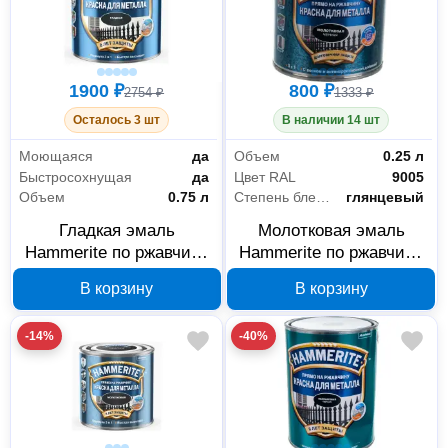
1900 ₽
800 ₽
2754 ₽
1333 ₽
Осталось 3 шт
В наличии 14 шт
Моющаяся
да
Объем
0.25 л
Быстросохнущая
да
Цвет RAL
9005
Объем
0.75 л
Степень блеска
глянцевый
Гладкая эмаль
Молотковая эмаль
Hammerite по ржавчине
Hammerite по ржавчине
темно-серая RAL 7016
черная 0,25 л 5093271
В корзину
В корзину
0.75 л, арт. 5163747
-14%
-40%