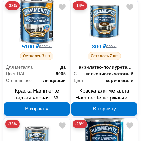
-38%
-14%
5100 ₽
800 ₽
8226 ₽
930 ₽
Осталось 3 шт
Осталось 7 шт
Для металла
да
Тип
акрилатно-полиуретановая
Цвет RAL
9005
Степень блеска
шелковисто-матовый
Степень блеска
глянцевый
Цвет
коричневый
Краска Hammerite
Краска для металла
гладкая черная RAL
Hammerite по ржавчине
9005 2 л 5810926
коричневая 0,25 л
В корзину
В корзину
5587214
-33%
-28%