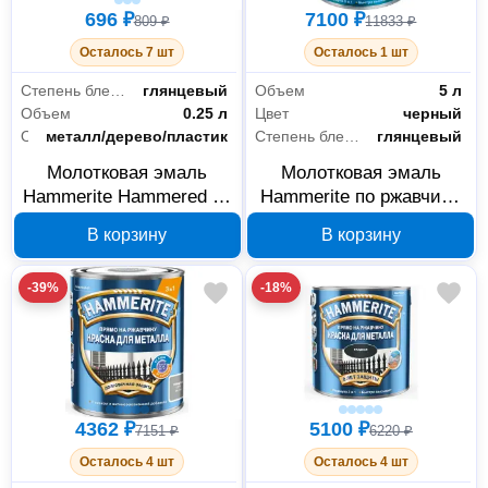
696 ₽
7100 ₽
809 ₽
11833 ₽
Осталось 7 шт
Осталось 1 шт
Степень блеска
глянцевый
Объем
5 л
Объем
0.25 л
Цвет
черный
Основания
металл/дерево/пластик
Степень блеска
глянцевый
Молотковая эмаль
Молотковая эмаль
Hammerite Hammered по
Hammerite по ржавчине
ржавчине серая 0,25 л
черная 5 л 5093278
В корзину
В корзину
5093474
-39%
-18%
4362 ₽
5100 ₽
7151 ₽
6220 ₽
Осталось 4 шт
Осталось 4 шт