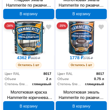
Hammerite по ржавчине
Hammerite по ржавчине
вишневая RAL 3005 0.75
медная RAL 8029 2,2 л
В корзину
В корзину
л, арт. 5163755
5272666
-34%
-35%
4362 ₽
1778 ₽
6609 ₽
2735 ₽
Осталось 1 шт
Осталось 1 шт
Цвет RAL
8017
Цвет RAL
8017
Объем
2 л
Объем
0.75 л
Степень блеска
глянцевый
Степень блеска
глянцевый
Молотковая краска
Молотковая эмаль
Hammerite коричневая
Hammerite по ржавчине
RAL 8017 2 л 5831383
коричневая RAL 8017
В корзину
В корзину
0,75 л 5093334