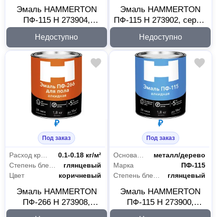
Эмаль HAMMERTON
Эмаль HAMMERTON
ПФ-115 H 273904,
ПФ-115 H 273902, серая,
черная, 1.8 кг
1.8 кг
Недоступно
Недоступно
₽
₽
Под заказ
Под заказ
Расход краски
0.1-0.18 кг/м²
Основания
металл/дерево
Степень блеска
глянцевый
Марка
ПФ-115
Цвет
коричневый
Степень блеска
глянцевый
Эмаль HAMMERTON
Эмаль HAMMERTON
ПФ-266 H 273908,
ПФ-115 H 273900,
красно-коричневая, 1.8
коричневая, 1.8 кг