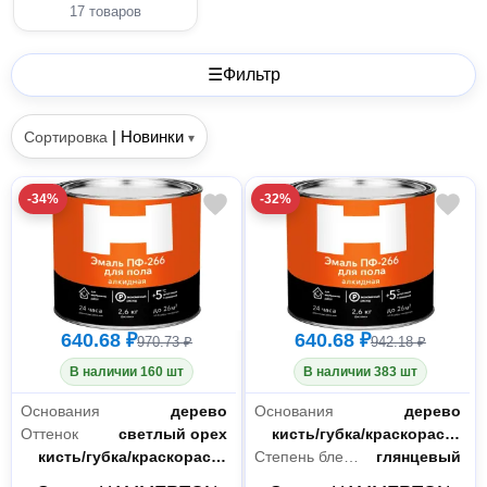
17 товаров
☰
Фильтр
|
Новинки
Сортировка
▾
-34%
-32%
640.68 ₽
640.68 ₽
970.73 ₽
942.18 ₽
В наличии 160 шт
В наличии 383 шт
Основания
дерево
Основания
дерево
Оттенок
светлый орех
Способ нанесения
кисть/губка/краскораспылитель
Способ нанесения
кисть/губка/краскораспылитель
Степень блеска
глянцевый