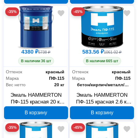
-35%
-45%
4380 ₽
583.56 ₽
6738 ₽
1061.02 ₽
В наличии 36 шт
В наличии 665 шт
Оттенок
красный
Оттенок
красный
Марка
ПФ-115
Марка
ПФ-115
Вес нетто
20 кг
Основания
бетон/кирпич/металл/дерево/минеральные поверхности
Эмаль HAMMERTON
Эмаль HAMMERTON
ПФ-115 красная 20 кг
ПФ-115 красная 2.6 кг
210920
210926
В корзину
В корзину
-35%
-45%