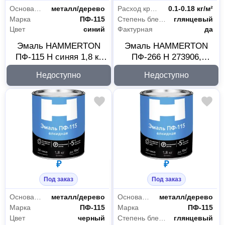
Основания
металл/дерево
Расход краски
0.1-0.18 кг/м²
Марка
ПФ-115
Степень блеска
глянцевый
Цвет
синий
Фактурная
да
Эмаль HAMMERTON
Эмаль HAMMERTON
ПФ-115 H синяя 1,8 кг
ПФ-266 H 273906,
273903
желто-коричневая, 1.8 кг
Недоступно
Недоступно
₽
₽
Под заказ
Под заказ
Основания
металл/дерево
Основания
металл/дерево
Марка
ПФ-115
Марка
ПФ-115
Цвет
черный
Степень блеска
глянцевый