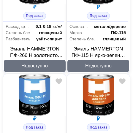
₽
₽
Под заказ
Под заказ
Расход краски
0.1-0.18 кг/м²
Основания
металл/дерево
Степень блеска
глянцевый
Марка
ПФ-115
Разбавитель
уайт-спирит
Степень блеска
глянцевый
Эмаль HAMMERTON
Эмаль HAMMERTON
ПФ-266 H золотисто-
ПФ-115 H ярко-зеленая
коричневая 1,8 кг
1,8 кг 273905
Недоступно
Недоступно
273907
₽
₽
Под заказ
Под заказ