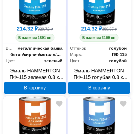
214.32 ₽
214.32 ₽
329.72 ₽
389.67 ₽
В наличии 1891 шт
В наличии 3169 шт
Вид тары
металлическая банка
Оттенок
голубой
Основания
бетон/кирпич/металл/дерево/минеральные поверхности
Марка
ПФ-115
Цвет
зеленый
Цвет
голубой
Эмаль HAMMERTON
Эмаль HAMMERTON
ПФ-115 зеленая 0.8 кг
ПФ-115 голубая 0.8 кг
210708
210508
В корзину
В корзину