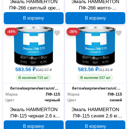
Эмаль HAMMERTON
Эмаль HAMMERTON
ПФ-266 светлый орех
ПФ-266 желто-
2.6 кг 212326
коричневая 2.6 кг
В корзину
В корзину
212026
-44%
-36%
583.56 ₽
583.56 ₽
1042.07 ₽
911.81 ₽
В наличии 715 шт
В наличии 337 шт
Основания
бетон/кирпич/металл/дерево/минеральные поверхности
Основания
бетон/кирпич/металл/дерево/минеральные поверхности
Марка
ПФ-115
Марка
ПФ-115
Цвет
черный
Цвет
синий
Эмаль HAMMERTON
Эмаль HAMMERTON
ПФ-115 черная 2.6 кг
ПФ-115 синяя 2.6 кг
211826
211526
В корзину
В корзину