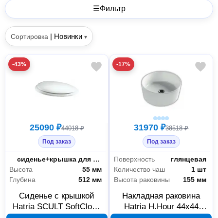
☰
Фильтр
|
Новинки
Сортировка
▾
-43%
-17%
25090 ₽
31970 ₽
44018 ₽
38518 ₽
Под заказ
Под заказ
Тип
сиденье+крышка для унитаза
Поверхность
глянцевая
Высота
55 мм
Количество чаш
1 шт
Глубина
512 мм
Высота раковины
155 мм
Сиденье с крышкой
Накладная раковина
Hatria SCULT SoftClose
Hatria H.Hour 44х44
YXXX01
белая YXSK01