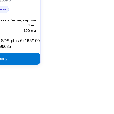
1009 ₽
аказ
нный бетон, кирпич
1 шт
100 мм
DS-plus 6x165/100
96635
зину