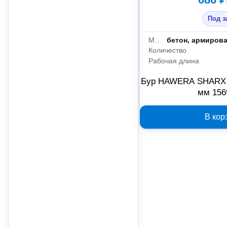
Под з
Материал обработки
бетон, армирова
Количество
Рабочая длина
Бур HAWERA SHARX S
мм 156
В кор