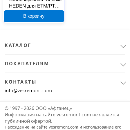
HEDEN для ETM/PTM
GT12 M14 11,2x9 мм
Расходные материалы
12
В корзину
ISO 501-314
Для станков
12
КАТАЛОГ
ПОКУПАТЕЛЯМ
КОНТАКТЫ
info@vesremont.com
© 1997 - 2026 ООО «Афганец»
Информация на сайте vesremont.com не является
публичной офертой.
Нахождение на сайте vesremont.com и использование его