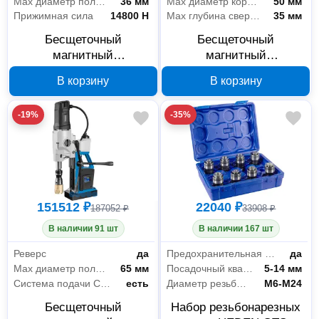
Max диаметр получаемого отверстия
36 мм
Max диаметр корончатого сверла
50 мм
Прижимная сила
14800 Н
Max глубина сверления
35 мм
Бесщеточный
Бесщеточный
магнитный
магнитный
сверлильный станок
сверлильный станок
В корзину
В корзину
HEDEN DM-36X 510-
HEDEN DM-50X 510-
017, 1600 Вт
018, 1750 Вт
-19%
-35%
151512 ₽
22040 ₽
187052 ₽
33908 ₽
В наличии 91 шт
В наличии 167 шт
Реверс
да
Предохранительная муфта
да
Max диаметр получаемого отверстия
65 мм
Посадочный квадрат метчика
5-14 мм
Система подачи СОЖ
есть
Диаметр резьбы метчика
М6-М24
Бесщеточный
Набор резьбонарезных