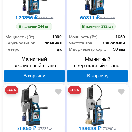
129856 ₽
60811 ₽
209445 ₽
101352 ₽
В наличии 244 шт
В наличии 232 шт
Мощность (Вт)
1890
Мощность (Вт)
1650
Регулировка оборотов
плавная
Частота вращения шпинделя
780 об/мин
Реверс
да
Max диаметр корончатого сверла
50 мм
Магнитный
Магнитный
сверлильный станок
сверлильный станок
HEDEN DM-65V2 510-
HEDEN DM-50K 510-004
В корзину
В корзину
007
-44%
-18%
76850 ₽
139638 ₽
137232 ₽
170290 ₽