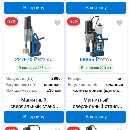
сверлильный станок
HEDEN DM-130V3 510-
В корзину
В корзину
HEDEN DM-100X 510-
010
021
-38%
-30%
227670 ₽
69855 ₽
367210 ₽
99793 ₽
В наличии 226 шт
В наличии 213 шт
Мощность (Вт)
2880
Реверс
нет
Регулировка оборотов
плавная
Регулировка оборотов
плавная
Max диаметр корончатого сверла
130 мм
Тип электродвигателя
коллекторный (щеточный)
Магнитный
Магнитный
сверлильный станок
сверлильный станок
HEDEN DM-130V4 510-
HEDEN DM-36V 510-
В корзину
В корзину
003, 2880 Вт
002, 1600 Вт