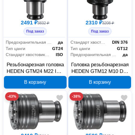
2491 ₽
2310 ₽
3832 ₽
3208 ₽
Под заказ
Под заказ
Предохранительная муфта
да
Стандарт хвостовика метчика
DIN 376
Тип цанги
GT24
Тип цанги
GT12
Стандарт хвостовика метчика
ISO
Предохранительная муфта
да
Резьбонарезная головка
Головка резьбонарезная
HEDEN GTM24 M22 ISO
HEDEN GTM12 M10 DIN
529, 502-322
376 501-210
В корзину
В корзину
-43%
-38%