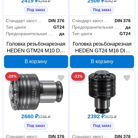
2419 ₽
2506 ₽
4244 ₽
4042 ₽
Под заказ
Под заказ
Стандарт хвостовика метчика
DIN 376
Стандарт хвостовика метчика
DIN 376
Тип цанги
GT24
Предохранительная муфта
да
Предохранительная муфта
да
Тип цанги
GT24
Головка резьбонарезная
Головка резьбонарезная
HEDEN GTM24 M10 DIN
HEDEN GT24 М16 DIN
376 502-210
376 502-216
В корзину
В корзину
-29%
-33%
2660 ₽
2392 ₽
3746 ₽
3570 ₽
Под заказ
Под заказ
Стандарт хвостовика метчика
DIN 376
Стандарт хвостовика метчика
DIN 376