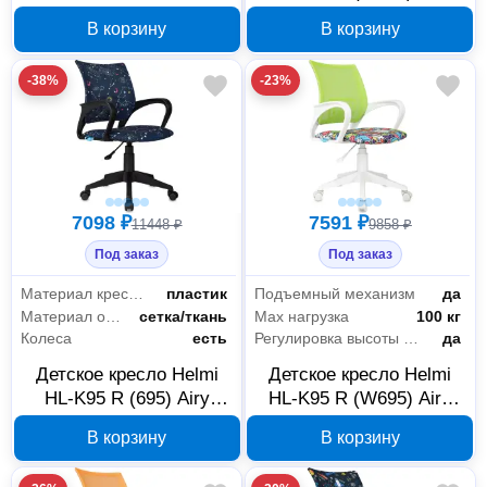
Зодиак, темно-синее,
В корзину
В корзину
361370
-38%
-23%
7098 ₽
7591 ₽
11448 ₽
9858 ₽
Под заказ
Под заказ
Материал крестовины
пластик
Подъемный механизм
да
Материал обивки
сетка/ткань
Max нагрузка
100 кг
Колеса
есть
Регулировка высоты сиденья
да
Детское кресло Helmi
Детское кресло Helmi
HL-K95 R (695) Airy
HL-K95 R (W695) Airy
Зодиак, темно-синее,
Маскарад, салатовое,
В корзину
В корзину
361369
361367