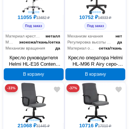
11055 ₽
10752 ₽
13482 ₽
14933 ₽
Под заказ
Под заказ
Материал крестовины
металл
Механизм качания
нет
Материал обивки
экокожа/ткань/сетка
Регулировка высоты сиденья
да
Механизм вращения
да
Материал обивки
сетка/ткань
Кресло руководителя
Кресло оператора Helmi
Helmi HL-E16 Content,
HL-M96 R Airy серо-
черное/оранжевое,
черное, арт. 333501
В корзину
В корзину
311359
-33%
-37%
21068 ₽
10716 ₽
31445 ₽
17010 ₽