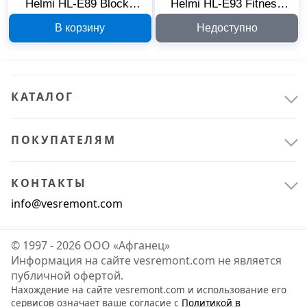
Helmi HL-E89 Blocks
Helmi HL-E93 Fitness
ткань черное 277615
277624, экокожа и ткань
В корзину
Недоступно
КАТАЛОГ
ПОКУПАТЕЛЯМ
Офис и дом
14
Мебель
14
КОНТАКТЫ
info@vesremont.com
© 1997 - 2026 ООО «Афганец»
Информация на сайте vesremont.com не является
публичной офертой.
Нахождение на сайте vesremont.com и использование его
сервисов означает ваше согласие с
Политикой в