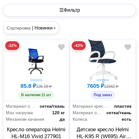
☰
Фильтр
|
Новинки
Сортировка
▾
-32%
-43%
85.8 ₽
7605 ₽
126.18 ₽
13342 ₽
В наличии 11 шт
Под заказ
Материал обивки
сетка/ткань
Материал крестовины
пластик
Max нагрузка
120 кг
Материал обивки
сетка/ткань
Механизм качания
да
Колеса
есть
Кресло оператора Helmi
Детское кресло Helmi
HL-M16 Vivid 277901
HL-K95 R (W695) Airy