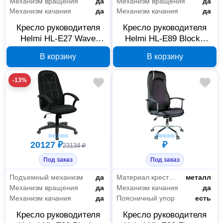
Механизм вращения
да
Механизм вращения
да
Механизм качания
да
Механизм качания
да
Кресло руководителя
Кресло руководителя
Helmi HL-E27 Wave
Helmi HL-E89 Blocks
серое тканевое 283861
ткань серое 277616
В корзину
В корзину
-13%
20127 ₽
₽
23134 ₽
Под заказ
Под заказ
Подъемный механизм
да
Материал крестовины
металл
Механизм вращения
да
Механизм качания
да
Механизм качания
да
Поясничный упор
есть
Кресло руководителя
Кресло руководителя