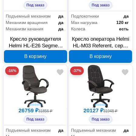
Под заказ
Под заказ
Подъемный механизм
да
Подлокотники
да
Механизм вращения
да
Max нагрузка
120 кг
Механизм качания
да
Колеса
есть
Кресло руководителя
Кресло оператора Helmi
Helmi HL-E26 Segment
HL-M03 Referent, серая
ткань серая 283860
ткань, механизм
В корзину
В корзину
качания, 283159
-16%
-37%
26759 ₽
20127 ₽
31856 ₽
31948 ₽
Под заказ
Под заказ
Подъемный механизм
да
Подъемный механизм
да