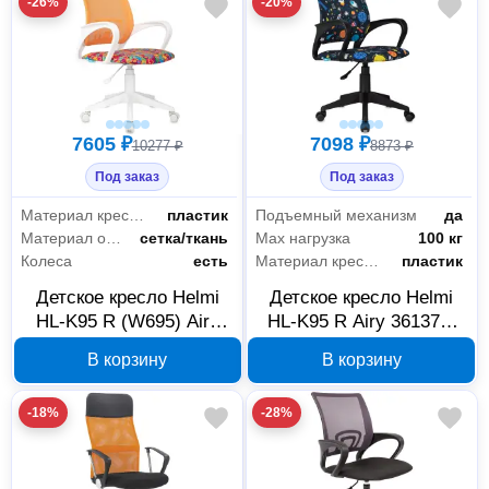
-26%
-20%
7605 ₽
7098 ₽
10277 ₽
8873 ₽
Под заказ
Под заказ
Материал крестовины
пластик
Подъемный механизм
да
Материал обивки
сетка/ткань
Max нагрузка
100 кг
Колеса
есть
Материал крестовины
пластик
Детское кресло Helmi
Детское кресло Helmi
HL-K95 R (W695) Airy
HL-K95 R Airy 361371,
Алфавит, оранжевое,
сетка и ткань,
В корзину
В корзину
361368
мультиколор
-18%
-28%