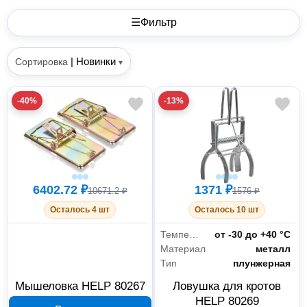
☰
Фильтр
|
Новинки
Сортировка
▾
-40%
-13%
6402.72 ₽
1371 ₽
10671.2 ₽
1576 ₽
Осталось 4 шт
Осталось 10 шт
Температурный режим
от -30 до +40 °С
Материал
металл
Тип
плунжерная
Мышеловка HELP 80267
Ловушка для кротов
HELP 80269