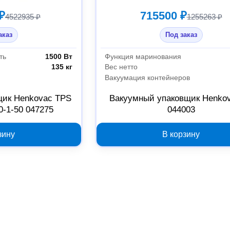
₽
715500 ₽
4522935 ₽
1255263 ₽
аказ
Под заказ
ть
1500 Вт
Функция маринования
135 кг
Вес нетто
Вакуумация контейнеров
щик Henkovac TPS
Вакуумный упаковщик Henkov
0-1-50 047275
044003
зину
В корзину