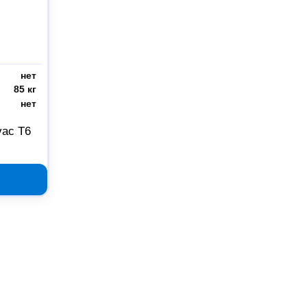
нет
85 кг
нет
ac T6