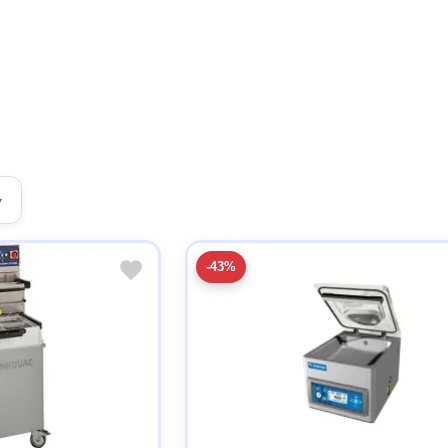
▾
-43%