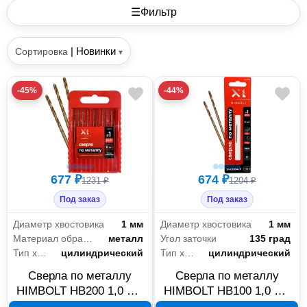
☰
Фильтр
|
Новинки
Сортировка
▾
-45%
-44%
677 ₽
674 ₽
1231 ₽
1204 ₽
Под заказ
Под заказ
Диаметр хвостовика
1 мм
Диаметр хвостовика
1 мм
Материал обработки
металл
Угол заточки
135 град
Тип хвостовика
цилиндрический
Тип хвостовика
цилиндрический
Сверла по металлу
Сверла по металлу
HIMBOLT HB200 1,0 мм
HIMBOLT HB100 1,0 мм
с кобальтом 5%, 10 шт.,
с кобальтом 5%, 2 шт.,