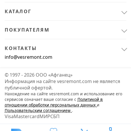
КАТАЛОГ
ПОКУПАТЕЛЯМ
КОНТАКТЫ
info@vesremont.com
© 1997 - 2026 ООО «Афганец»
Информация на сайте vesremont.com не является
публичной офертой.
Нахождение на сайте vesremont.com и использование его
Электрика и свет
3
сервисов означает ваше согласие с
Политикой в
отношении обработки персональных данных
и
Освещение
2
Пользовательским соглашением
.
Visa
Mastercard
МИР
СБП
Светильники
1