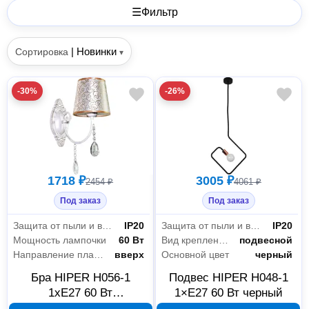
☰
Фильтр
|
Новинки
Сортировка
▾
-30%
-26%
1718 ₽
3005 ₽
2454 ₽
4061 ₽
Под заказ
Под заказ
Защита от пыли и влаги
IP20
Защита от пыли и влаги
IP20
Мощность лампочки
60 Вт
Вид крепления
подвесной
Направление плафонов
вверх
Основной цвет
черный
Бра HIPER H056-1
Подвес HIPER H048-1
1xE27 60 Вт
1×E27 60 Вт черный
WHITE/GOLD