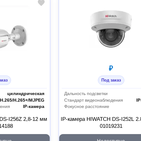
₽
аказ
Под заказ
цилиндрическая
Дальность подсветки
/H.265/H.265+/MJPEG
Стандарт видеонаблюдения
IP
дения
IP-камера
Фокусное расстояние
DS-I256Z 2,8-12 мм
IP-камера HIWATCH DS-I252L 2.
14188
01019231