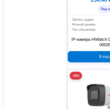
Под з
Запись аудио
Ночной режим
Тип объектива
IP-камера HiWatch 
0002
В кор
-35%