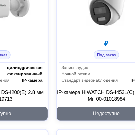
₽
аказ
Под заказ
цилиндрическая
Запись аудио
фиксированный
Ночной режим
дения
IP-камера
Стандарт видеонаблюдения
IP
DS-I200(E) 2.8 мм
IP-камера HIWATCH DS-I453L(C) 
19713
Мп 00-01018984
тупно
Недоступно