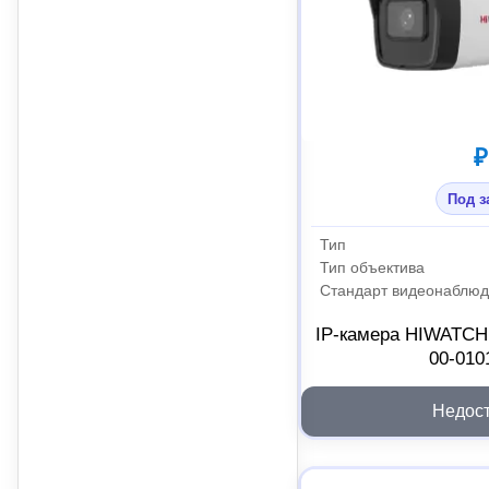
₽
Под з
Тип
Тип объектива
Стандарт видеонаблю
IP-камера HIWATCH 
00-010
Недос