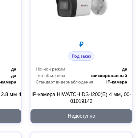
₽
Под заказ
да
Ночной режим
да
да
Тип объектива
фиксированный
-камера
Стандарт видеонаблюдения
IP-камера
2.8 мм 4
IP-камера HIWATCH DS-I200(E) 4 мм, 00-
01019142
Недоступно