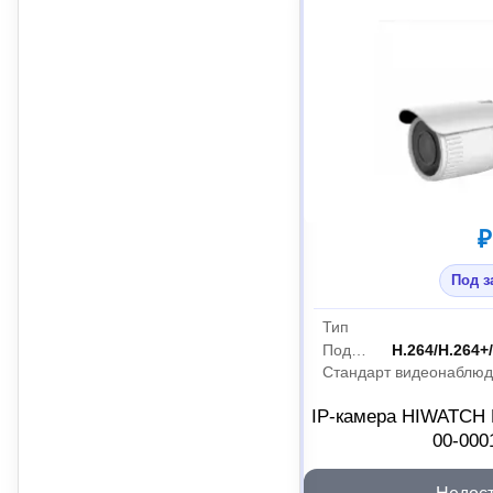
₽
Под з
Тип
Поддержка кодеков
H.264/H.264+
Стандарт видеонаблю
IP-камера HIWATCH 
00-000