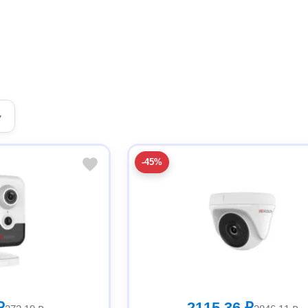
▾
-45%
₽
2115.36 ₽