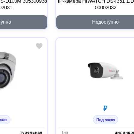
S-D100M 305300938
IP-камера HIWATCH DS-I351 1.1
02031
00002032
тупно
Недоступно
₽
аказ
Под заказ
турельная
Тип
цилиндр