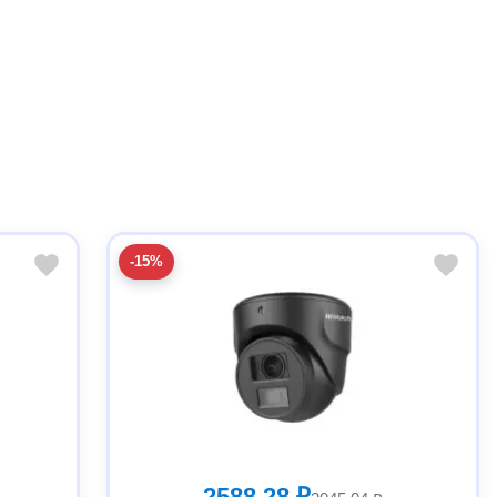
-15%
2588.28 ₽