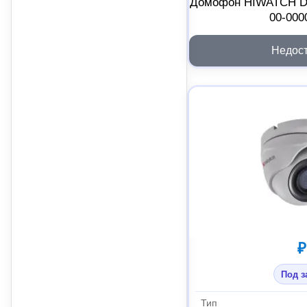
Домофон HIWATCH D
00-000
Недос
₽
Под з
Тип