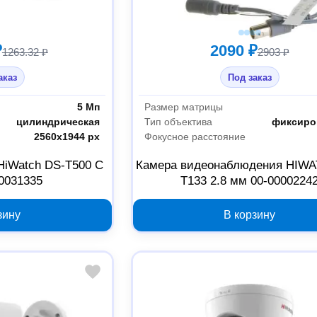
₽
2090 ₽
1263.32 ₽
2903 ₽
аказ
Под заказ
5 Мп
Размер матрицы
цилиндрическая
Тип объектива
фиксиро
2560х1944 px
Фокусное расстояние
HiWatch DS-T500 C
Камера видеонаблюдения HIWA
00031335
T133 2.8 мм 00-0000224
зину
В корзину