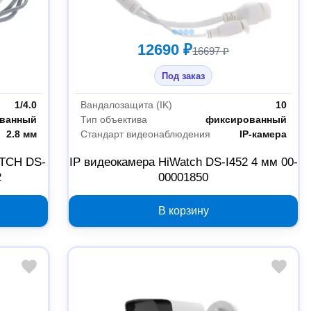
12690 ₽
16697 ₽
Под заказ
1/4.0
Вандалозащита (IK)
10
ванный
Тип объектива
фиксированный
2.8 мм
Стандарт видеонаблюдения
IP-камера
TCH DS-
IP видеокамера HiWatch DS-I452 4 мм 00-
2
00001850
В корзину