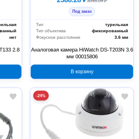
3045.04 ₽
Под заказ
рельная
Тип
турельная
ванный
Тип объектива
фиксированный
нет
Фокусное расстояние
3.6 мм
T133 2.8
Аналоговая камера HiWatch DS-T203N 3.6
мм 00015806
В корзину
-24%