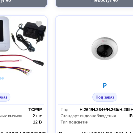
тупно
Недоступно
₽
аказ
Под заказ
TCP/IP
Поддержка кодеков
H.264/H.264+/H.265/H.26
Количество подключаемых вызывных панелей
2 шт
Стандарт видеонаблюдения
IP
12 В
Тип подсветки