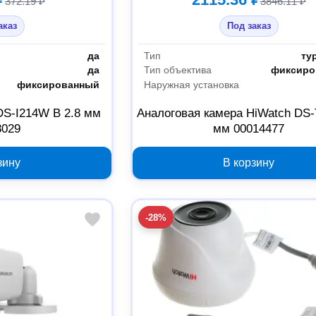
372.19 ₽
3846.11 ₽
аказ
Под заказ
да
Тип
ту
да
Тип объектива
фиксиро
фиксированный
Наружная установка
DS-I214W B 2.8 мм
Аналоговая камера HiWatch DS-
8029
мм 00014477
зину
В корзину
-28%