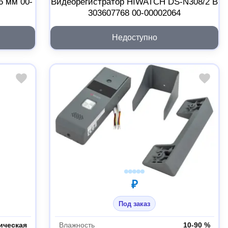
6 мм 00-
Видеорегистратор HIWATCH DS-N308/2 B
303607768 00-00002064
Недоступно
₽
Под заказ
ическая
Влажность
10-90 %