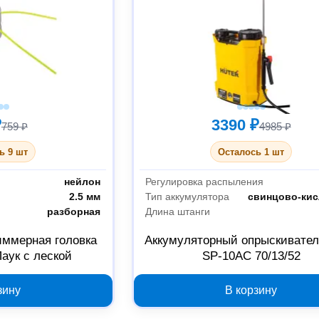
₽
3390 ₽
759 ₽
4985 ₽
ь 9 шт
Осталось 1 шт
нейлон
Регулировка распыления
2.5 мм
Тип аккумулятора
свинцово-ки
разборная
Длина штанги
иммерная головка
Аккумуляторный опрыскивател
Паук с леской
SP-10AC 70/13/52
зину
В корзину