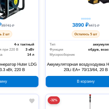
₽
3890 ₽
89741 ₽
4471 ₽
ь 2 шт
Осталось 5 шт
4-х тактный
Тип
аккумул
 при 220 В
3 кВт
Функции
обдув, вса
ка
14 л
Мусоросборник
енератор Huter LDG
Аккумуляторная воздуходувка H
3.3 кВт, 220 В
20Li EA+ 70/13/64, 20 В
зину
В корзину
-32%