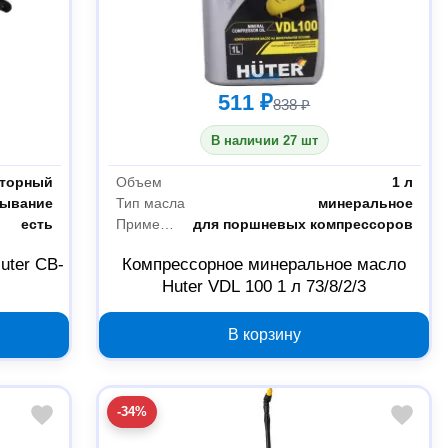
511 ₽
838 ₽
В наличии 27 шт
яторный
Объем
1 л
сывание
Тип масла
минеральное
есть
Применение
для поршневых компрессоров
uter CB-
Компрессорное минеральное масло
Huter VDL 100 1 л 73/8/2/3
В корзину
-34%