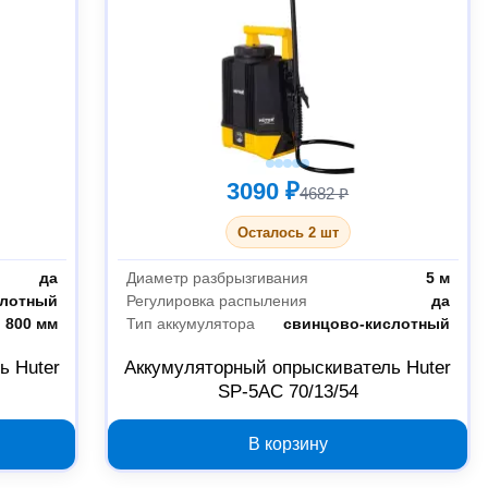
3090 ₽
4682 ₽
Осталось 2 шт
да
Диаметр разбрызгивания
5 м
слотный
Регулировка распыления
да
800 мм
Тип аккумулятора
свинцово-кислотный
ь Huter
Аккумуляторный опрыскиватель Huter
SP-5AC 70/13/54
В корзину