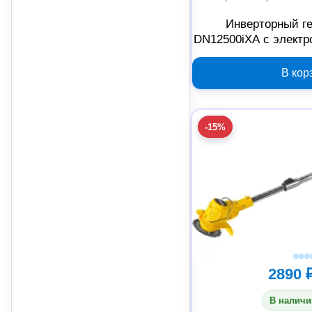
Инверторный ге
DN12500iXA с электр
В кор
-15%
2890 
В наличи