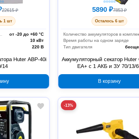
₽
5890 ₽
22615 ₽
7853 ₽
ь 1 шт
Осталось 6 шт
очих температур
от -20 до +60 °С
Количество аккумуляторов в компле
10 кВт
Время работы на одном заряде
220 В
Тип двигателя
бесще
тора Huter АВР-40i
Аккумуляторный секатор Huter 
0/14
EA+ с 1 АКБ и ЗУ 70/13/6
зину
В корзину
-13%