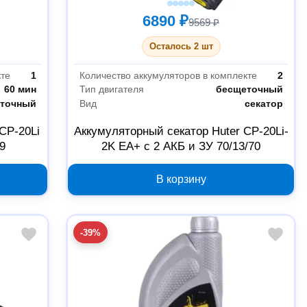
6890 ₽
9569 ₽
Осталось 2 шт
кте
1
Количество аккумуляторов в комплекте
2
60 мин
Тип двигателя
бесщеточный
точный
Вид
секатор
CP-20Li
Аккумуляторный секатор Huter CP-20Li-
9
2K EA+ с 2 АКБ и ЗУ 70/13/70
В корзину
-39%