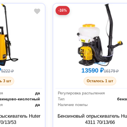
-16%
₽
13590 ₽
5222 ₽
16179 ₽
ь 3 шт
Осталось 1 шт
ия
да
Регулировка распыления
винцово-кислотный
Тип
бен
ия
да
Наличие помпы
рыскиватель Huter
Бензиновый опрыскиватель Hu
0/13/53
4311 70/13/66