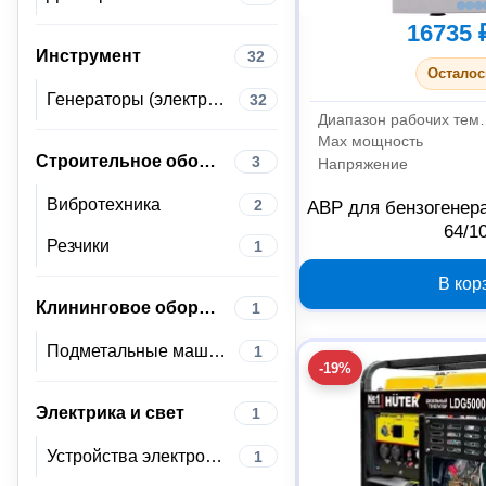
16735 
Инструмент
32
Осталос
Генераторы (электростанции)
32
Диапазон раб
Max мощность
Строительное оборудование
3
Напряжение
Вибротехника
2
АВР для бензогенера
64/1
Резчики
1
В кор
Клининговое оборудование
1
Подметальные машины
1
-19%
Электрика и свет
1
Устройства электропитания
1