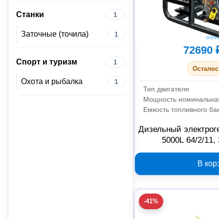
Станки
1
Заточные (точила)
1
72690 
Спорт и туризм
1
Осталос
Охота и рыбалка
1
Тип двигателя
Мощность номинальная
Емкость топливного ба
Дизельный электрог
5000L 64/2/11, 
В кор
-41%