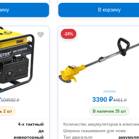
зину
В корзину
-24%
₽
3390 ₽
104592 ₽
4461 ₽
ь 2 шт
В наличии 35 шт
4-х тактный
Количество аккумуляторов в компле
да
Ширина скашивания для ножа
инверторный
Тип двигателя
аккумул