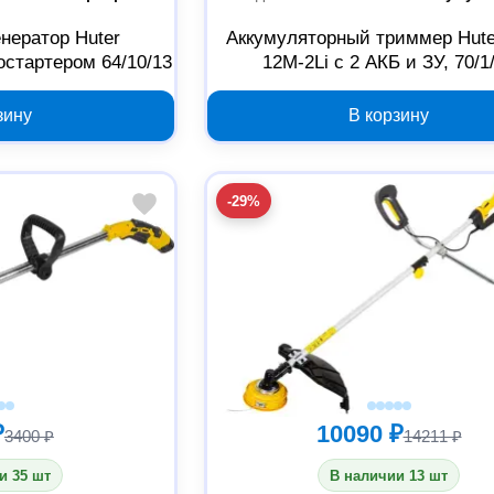
нератор Huter
Аккумуляторный триммер Hute
остартером 64/10/13
12M-2Li с 2 АКБ и ЗУ, 70/1
зину
В корзину
-29%
₽
10090 ₽
3400 ₽
14211 ₽
и 35 шт
В наличии 13 шт