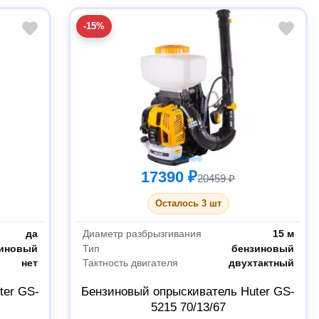
-15%
17390 ₽
20459 ₽
Осталось 3 шт
да
Диаметр разбрызгивания
15 м
зиновый
Тип
бензиновый
нет
Тактность двигателя
двухтактный
ter GS-
Бензиновый опрыскиватель Huter GS-
5215 70/13/67